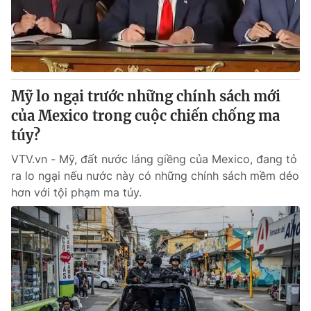
Thị trường 24h
Tấm lòng Việt
VTV4
Vươn mình bằng AI
VTV9
VTV8
Mỹ lo ngại trước những chính sách mới
của Mexico trong cuộc chiến chống ma
Liên hệ tòa soạn
English
túy?
VTV.vn - Mỹ, đất nước láng giềng của Mexico, đang tỏ
ra lo ngại nếu nước này có những chính sách mềm dẻo
hơn với tội phạm ma túy.
THỜI BÁO VTV
Theo dõi báo trên
Cơ quan chủ quản:
Đài Truyền hình Việt Nam
Cơ quan báo chí:
Thời báo VTV