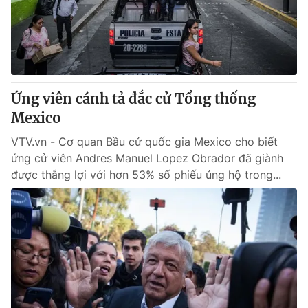
Giấy phép hoạt động báo in và báo điện tử số 483/GP-BTTTT
cấp ngày 29/12/2023
Tổng Biên tập:
Vũ Thanh Thủy
Phó Tổng Biên tập:
Nguyễn Thị Mỹ Hạnh, Phạm Quốc Thắng,
Nguyễn Trọng Ninh
Tổng đài VTV:
Ứng viên cánh tả đắc cử Tổng thống
024.38 355 931 - 024.38 355 932
Ðiện thoại Thời báo VTV:
Mexico
024.66 897 897
Email:
toasoan@vtv.vn
VTV.vn - Cơ quan Bầu cử quốc gia Mexico cho biết
Liên hệ quảng cáo:
024-7300.7108
ứng cử viên Andres Manuel Lopez Obrador đã giành
được thắng lợi với hơn 53% số phiếu ủng hộ trong...