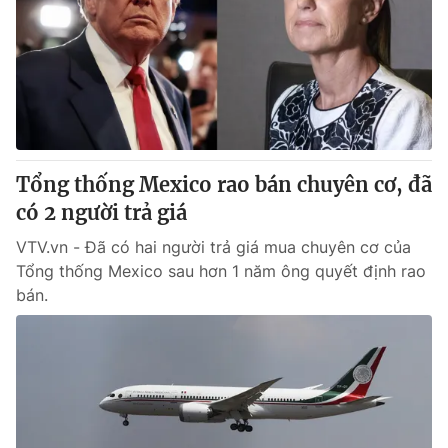
Tin tức
Kinh tế
Thế giới đó đây
Tài chính
Dữ liệu và đời sống
Câu chuyện quốc tế
Thị trường
Truyền hình
Góc doanh nghiệp
Tổng thống Mexico rao bán chuyên cơ, đã
Phim VTV
có 2 người trả giá
Giải trí
Hậu trường
VTV.vn - Đã có hai người trả giá mua chuyên cơ của
Điện ảnh
Tổng thống Mexico sau hơn 1 năm ông quyết định rao
Đời sống
Nhân vật
bán.
Âm nhạc
Du lịch
Khán giả
Giáo dục
Sao
Làm đẹp
Giải sao mai
Tuyển sinh
Công nghệ
Chất lượng cuộc sống
Học trực tuyến
Hitech Công nghệ tương lai