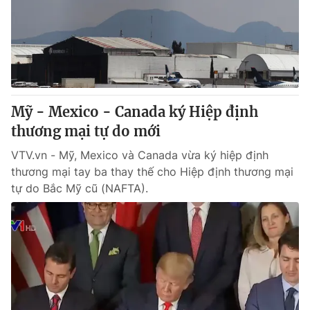
Giao lưu trực tuyến
Sản phẩm
Lịch phát sóng
Thị trường
Tư vấn
Chuyên mục khác
Mỹ - Mexico - Canada ký Hiệp định
Emagazine
Podcast
thương mại tự do mới
VTV.vn - Mỹ, Mexico và Canada vừa ký hiệp định
Photo
Infographic
thương mại tay ba thay thế cho Hiệp định thương mại
tự do Bắc Mỹ cũ (NAFTA).
Video
Shorts video
VTV Money
VTV Thể thao
VTV Sức khoẻ
Bất động sản