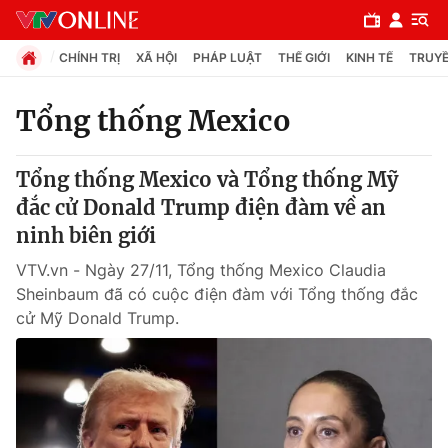
CHÍNH TRỊ
XÃ HỘI
PHÁP LUẬT
THẾ GIỚI
KINH TẾ
TRUYỀ
Tổng thống Mexico
Chuyên mục
Tổng thống Mexico và Tổng thống Mỹ
Chính trị
đắc cử Donald Trump điện đàm về an
ninh biên giới
Xã hội
VTV.vn - Ngày 27/11, Tổng thống Mexico Claudia
Sheinbaum đã có cuộc điện đàm với Tổng thống đắc
Pháp luật
cử Mỹ Donald Trump.
Y tế
Thế giới