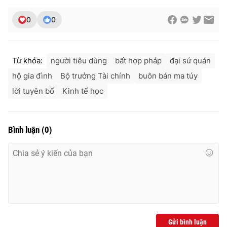
0
0
Từ khóa:
người tiêu dùng
bất hợp pháp
đại sứ quán
hộ gia đình
Bộ trưởng Tài chính
buôn bán ma túy
lời tuyên bố
Kinh tế học
Bình luận
(
0
)
Gửi bình luận