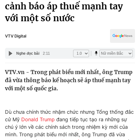
Chính trị
cảnh báo áp thuế mạnh tay
Truyền hình
với một số nước
Văn hóa - Giải trí
Xã hội
Y tế
Đời sống
VTV Digital
Pháp luật
Công nghệ
Giáo dục
Nghe đọc bài
2:11
Y tế
VTV.vn - Trong phát biểu mới nhất, ông Trump
Thế giới
đã vừa thông báo kế hoạch sẽ áp thuế mạnh tay
Tin tức
với một số quốc gia.
Kinh tế
Thế giới đó đây
Tài chính
Dữ liệu và đời sống
Dù chưa chính thức nhậm chức nhưng Tổng thống đắc
Câu chuyện quốc tế
Thị trường
cử Mỹ
Donald Trump
đang tiếp tục tạo ra những sự
chú ý lớn về các chính sách trong nhiệm kỳ mới của
Truyền hình
Góc doanh nghiệp
mình. Trong phát biểu mới nhất, ông Trump đã vừa