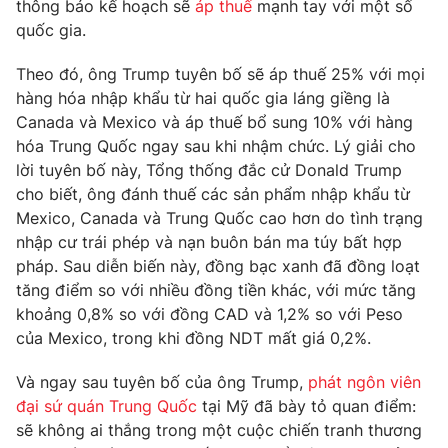
Phim VTV
thông báo kế hoạch sẽ
áp thuế
mạnh tay với một số
Giải trí
quốc gia.
Hậu trường
Điện ảnh
Theo đó, ông Trump tuyên bố sẽ áp thuế 25% với mọi
Đời sống
Nhân vật
hàng hóa nhập khẩu từ hai quốc gia láng giềng là
Âm nhạc
Du lịch
Canada và Mexico và áp thuế bổ sung 10% với hàng
Khán giả
Giáo dục
Sao
hóa Trung Quốc ngay sau khi nhậm chức. Lý giải cho
Làm đẹp
Giải sao mai
lời tuyên bố này, Tổng thống đắc cử Donald Trump
Tuyển sinh
cho biết, ông đánh thuế các sản phẩm nhập khẩu từ
Công nghệ
Chất lượng cuộc sống
Mexico, Canada và Trung Quốc cao hơn do tình trạng
Học trực tuyến
Hitech Công nghệ tương lai
nhập cư trái phép và nạn buôn bán ma túy bất hợp
Giao lưu trực tuyến
pháp. Sau diễn biến này, đồng bạc xanh đã đồng loạt
Sản phẩm
tăng điểm so với nhiều đồng tiền khác, với mức tăng
Lịch phát sóng
khoảng 0,8% so với đồng CAD và 1,2% so với Peso
Thị trường
của Mexico, trong khi đồng NDT mất giá 0,2%.
Tư vấn
Và ngay sau tuyên bố của ông Trump,
phát ngôn viên
Chuyên mục khác
đại sứ quán Trung Quốc
tại Mỹ đã bày tỏ quan điểm:
Emagazine
Podcast
sẽ không ai thắng trong một cuộc chiến tranh thương