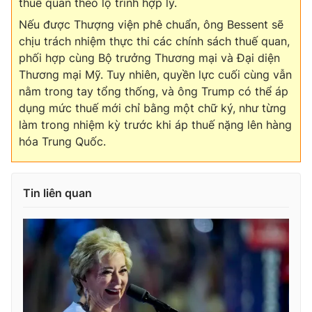
thuế quan theo lộ trình hợp lý.
Nếu được Thượng viện phê chuẩn, ông Bessent sẽ
chịu trách nhiệm thực thi các chính sách thuế quan,
phối hợp cùng Bộ trưởng Thương mại và Đại diện
THỜI BÁO VTV
Thương mại Mỹ. Tuy nhiên, quyền lực cuối cùng vẫn
nằm trong tay tổng thống, và ông Trump có thể áp
dụng mức thuế mới chỉ bằng một chữ ký, như từng
làm trong nhiệm kỳ trước khi áp thuế nặng lên hàng
Theo dõi báo trên
hóa Trung Quốc.
Cơ quan chủ quản:
Đài Truyền hình Việt Nam
Tin liên quan
Cơ quan báo chí:
Thời báo VTV
Giấy phép hoạt động báo in và báo điện tử số 483/GP-BTTTT
cấp ngày 29/12/2023
Tổng Biên tập:
Vũ Thanh Thủy
Phó Tổng Biên tập:
Nguyễn Thị Mỹ Hạnh, Phạm Quốc Thắng,
Nguyễn Trọng Ninh
Tổng đài VTV:
024.38 355 931 - 024.38 355 932