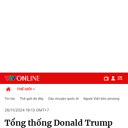
THẾ GIỚI
Chính trị
Tin tức
Thế giới đó đây
Câu chuyện quốc tế
Người Việt bốn phương
Xã hội
26/11/2024 19:13 GMT+7
Pháp luật
Chuyên mục
Kinh tế
Tổng thống Donald Trump
Thể thao