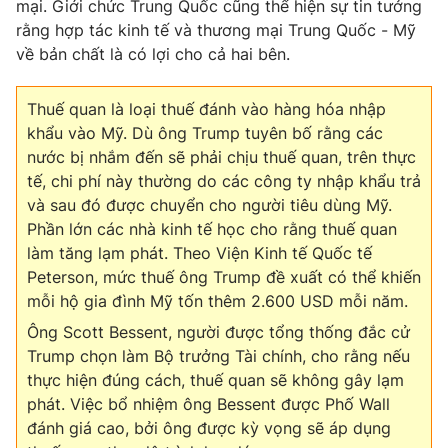
mại. Giới chức Trung Quốc cũng thể hiện sự tin tưởng
rằng hợp tác kinh tế và thương mại Trung Quốc - Mỹ
Photo
Infographic
về bản chất là có lợi cho cả hai bên.
Video
Shorts video
Thuế quan là loại thuế đánh vào hàng hóa nhập
khẩu vào Mỹ. Dù ông Trump tuyên bố rằng các
VTV Money
VTV Thể thao
nước bị nhắm đến sẽ phải chịu thuế quan, trên thực
tế, chi phí này thường do các công ty nhập khẩu trả
và sau đó được chuyển cho người tiêu dùng Mỹ.
VTV Sức khoẻ
Bất động sản
Phần lớn các nhà kinh tế học cho rằng thuế quan
làm tăng lạm phát. Theo Viện Kinh tế Quốc tế
Thị trường 24h
Tấm lòng Việt
Peterson, mức thuế ông Trump đề xuất có thể khiến
mỗi hộ gia đình Mỹ tốn thêm 2.600 USD mỗi năm.
VTV4
Vươn mình bằng AI
Ông Scott Bessent, người được tổng thống đắc cử
Trump chọn làm Bộ trưởng Tài chính, cho rằng nếu
VTV9
thực hiện đúng cách, thuế quan sẽ không gây lạm
VTV8
phát. Việc bổ nhiệm ông Bessent được Phố Wall
đánh giá cao, bởi ông được kỳ vọng sẽ áp dụng
Liên hệ tòa soạn
English