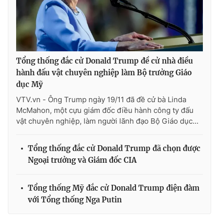
Ðiện thoại Thời báo VTV:
024.66 897 897
Email:
toasoan@vtv.vn
Liên hệ quảng cáo:
024-7300.7108
Tổng thống đắc cử Donald Trump đề cử nhà điều
hành đấu vật chuyên nghiệp làm Bộ trưởng Giáo
dục Mỹ
VTV.vn - Ông Trump ngày 19/11 đã đề cử bà Linda
McMahon, một cựu giám đốc điều hành công ty đấu
vật chuyên nghiệp, làm người lãnh đạo Bộ Giáo dục...
Tổng thống đắc cử Donald Trump đã chọn được
Ngoại trưởng và Giám đốc CIA
® Cấm sao chép dưới mọi hình thức nếu không có sự chấp
thuận bằng văn bản. Ghi rõ nguồn VTV.vn khi phát hành lại
Tổng thống Mỹ đắc cử Donald Trump điện đàm
thông tin từ website này.
với Tổng thống Nga Putin