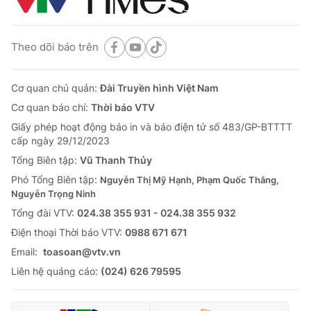
Theo dõi báo trên
Cơ quan chủ quản:
Đài Truyền hình Việt Nam
Cơ quan báo chí:
Thời báo VTV
Giấy phép hoạt động báo in và báo điện tử số 483/GP-BTTTT
cấp ngày 29/12/2023
Tổng Biên tập:
Vũ Thanh Thủy
Phó Tổng Biên tập:
Nguyễn Thị Mỹ Hạnh, Phạm Quốc Thắng,
Nguyễn Trọng Ninh
Tổng đài VTV:
024.38 355 931 - 024.38 355 932
Ðiện thoại Thời báo VTV:
0988 671 671
Email:
toasoan@vtv.vn
Liên hệ quảng cáo:
(024) 626 79595