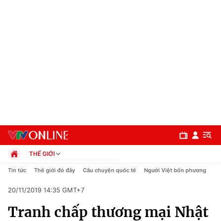
THẾ GIỚI
Chính trị
Tin tức
Thế giới đó đây
Câu chuyện quốc tế
Người Việt bốn phương
Xã hội
20/11/2019 14:35 GMT+7
Pháp luật
Chuyên mục
Kinh tế
Tranh chấp thương mại Nhật
Thể thao