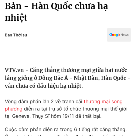
Chính trị
Bản - Hàn Quốc chưa hạ
Truyền hình
nhiệt
Văn hóa - Giải trí
Xã hội
Y tế
Đời sống
Ban Thời sự
Pháp luật
Công nghệ
Giáo dục
Y tế
VTV.vn - Căng thẳng thương mại giữa hai nước
Thế giới
láng giềng ở Đông Bắc Á - Nhật Bản, Hàn Quốc -
Tin tức
vẫn chưa có dấu hiệu hạ nhiệt.
Kinh tế
Thế giới đó đây
Vòng đàm phán lần 2 về tranh cãi
thương mại song
Tài chính
Dữ liệu và đời sống
phương
diễn ra tại trụ sở tổ chức thương mại thế giới
Câu chuyện quốc tế
Thị trường
tại Geneva, Thụy Sĩ hôm 19/11 đã thất bại.
Truyền hình
Góc doanh nghiệp
Cuộc đàm phán diễn ra trong 6 tiếng rất căng thẳng.