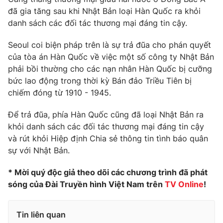
đã gia tăng sau khi Nhật Bản loại Hàn Quốc ra khỏi
Photo
Infographic
danh sách các đối tác thương mại đáng tin cậy.
Video
Seoul coi biện pháp trên là sự trả đũa cho phán quyết
Shorts video
của tòa án Hàn Quốc về việc một số công ty Nhật Bản
phải bồi thường cho các nạn nhân Hàn Quốc bị cưỡng
VTV Money
VTV Thể thao
bức lao động trong thời kỳ Bán đảo Triều Tiên bị
chiếm đóng từ 1910 - 1945.
VTV Sức khoẻ
Bất động sản
Để trả đũa, phía Hàn Quốc cũng đã loại Nhật Bản ra
khỏi danh sách các đối tác thương mại đáng tin cậy
Thị trường 24h
Tấm lòng Việt
và rút khỏi Hiệp định Chia sẻ thông tin tình báo quân
sự với Nhật Bản.
VTV4
Vươn mình bằng AI
* Mời quý độc giả theo dõi các chương trình đã phát
sóng của Đài Truyền hình Việt Nam trên
TV Online
!
VTV9
VTV8
Tin liên quan
Liên hệ tòa soạn
English