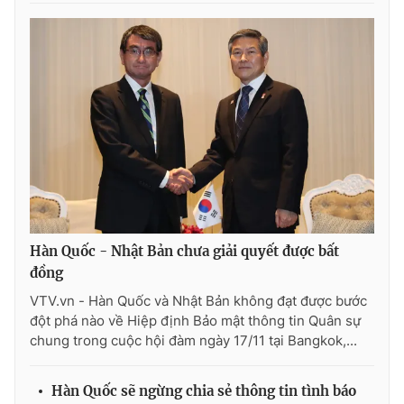
THỜI BÁO VTV
Theo dõi báo trên
Cơ quan chủ quản:
Đài Truyền hình Việt Nam
Hàn Quốc - Nhật Bản chưa giải quyết được bất
Cơ quan báo chí:
Thời báo VTV
đồng
Giấy phép hoạt động báo in và báo điện tử số 483/GP-BTTTT
cấp ngày 29/12/2023
VTV.vn - Hàn Quốc và Nhật Bản không đạt được bước
đột phá nào về Hiệp định Bảo mật thông tin Quân sự
Tổng Biên tập:
Vũ Thanh Thủy
chung trong cuộc hội đàm ngày 17/11 tại Bangkok,...
Phó Tổng Biên tập:
Nguyễn Thị Mỹ Hạnh, Phạm Quốc Thắng,
Nguyễn Trọng Ninh
Tổng đài VTV:
024.38 355 931 - 024.38 355 932
Hàn Quốc sẽ ngừng chia sẻ thông tin tình báo