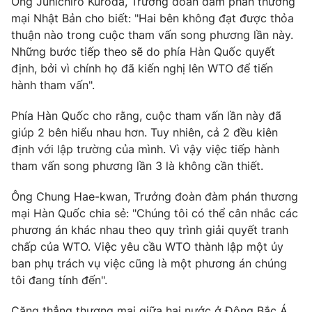
Ông Junichiro Kuroda, Trưởng đoàn đàm phán thương
Phim VTV
Giải trí
mại Nhật Bản cho biết: "Hai bên không đạt được thỏa
Hậu trường
thuận nào trong cuộc tham vấn song phương lần này.
Điện ảnh
Những bước tiếp theo sẽ do phía Hàn Quốc quyết
Đời sống
Nhân vật
định, bởi vì chính họ đã kiến nghị lên WTO để tiến
Âm nhạc
Du lịch
hành tham vấn".
Khán giả
Giáo dục
Sao
Làm đẹp
Giải sao mai
Phía Hàn Quốc cho rằng, cuộc tham vấn lần này đã
Tuyển sinh
giúp 2 bên hiểu nhau hơn. Tuy nhiên, cả 2 đều kiên
Công nghệ
Chất lượng cuộc sống
định với lập trường của mình. Vì vậy việc tiếp hành
Học trực tuyến
Hitech Công nghệ tương lai
tham vấn song phương lần 3 là không cần thiết.
Giao lưu trực tuyến
Sản phẩm
Ông Chung Hae-kwan, Trưởng đoàn đàm phán thương
mại Hàn Quốc chia sẻ: "Chúng tôi có thể cân nhắc các
Lịch phát sóng
Thị trường
phương án khác nhau theo quy trình giải quyết tranh
chấp của WTO. Việc yêu cầu WTO thành lập một ủy
Tư vấn
ban phụ trách vụ việc cũng là một phương án chúng
Chuyên mục khác
tôi đang tính đến".
Emagazine
Podcast
Căng thẳng thương mại giữa hai nước ở Đông Bắc Á