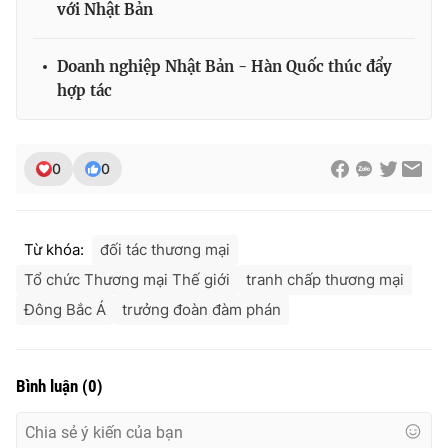
với Nhật Bản
Ðiện thoại Thời báo VTV:
024.66 897 897
Email:
toasoan@vtv.vn
Doanh nghiệp Nhật Bản - Hàn Quốc thúc đẩy
Liên hệ quảng cáo:
024-7300.7108
hợp tác
0
0
Từ khóa:
đối tác thương mại
Tổ chức Thương mại Thế giới
tranh chấp thương mại
Đông Bắc Á
trưởng đoàn đàm phán
® Cấm sao chép dưới mọi hình thức nếu không có sự chấp
thuận bằng văn bản. Ghi rõ nguồn VTV.vn khi phát hành lại
Bình luận
(
0
)
thông tin từ website này.