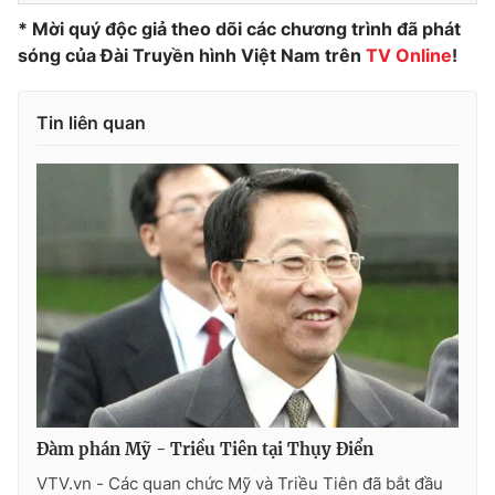
* Mời quý độc giả theo dõi các chương trình đã phát
sóng của Đài Truyền hình Việt Nam trên
TV Online
!
THỜI BÁO VTV
Tin liên quan
Theo dõi báo trên
Cơ quan chủ quản:
Đài Truyền hình Việt Nam
Cơ quan báo chí:
Thời báo VTV
Giấy phép hoạt động báo in và báo điện tử số 483/GP-BTTTT
cấp ngày 29/12/2023
Tổng Biên tập:
Vũ Thanh Thủy
Phó Tổng Biên tập:
Nguyễn Thị Mỹ Hạnh, Phạm Quốc Thắng,
Nguyễn Trọng Ninh
Đàm phán Mỹ - Triều Tiên tại Thụy Điển
Tổng đài VTV:
024.38 355 931 - 024.38 355 932
VTV.vn - Các quan chức Mỹ và Triều Tiên đã bắt đầu