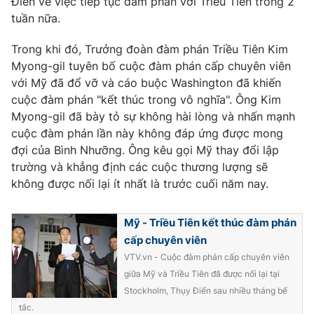
Điển về việc tiếp tục đàm phán với Triều Tiên trong 2
tuần nữa.
Photo
Infographic
Trong khi đó, Trưởng đoàn đàm phán Triều Tiên Kim
Video
Shorts video
Myong-gil tuyên bố cuộc đàm phán cấp chuyên viên
với Mỹ đã đổ vỡ và cáo buộc Washington đã khiến
cuộc đàm phán "kết thúc trong vô nghĩa". Ông Kim
VTV Money
VTV Thể thao
Myong-gil đã bày tỏ sự không hài lòng và nhấn mạnh
cuộc đàm phán lần này không đáp ứng được mong
VTV Sức khoẻ
Bất động sản
đợi của Bình Nhưỡng. Ông kêu gọi Mỹ thay đổi lập
trường và khẳng định các cuộc thương lượng sẽ
không được nối lại ít nhất là trước cuối năm nay.
Thị trường 24h
Tấm lòng Việt
Mỹ - Triều Tiên kết thúc đàm phán
VTV4
Vươn mình bằng AI
cấp chuyên viên
VTV.vn - Cuộc đàm phán cấp chuyên viên
VTV9
VTV8
giữa Mỹ và Triều Tiên đã được nối lại tại
Stockholm, Thụy Điển sau nhiều tháng bế
Liên hệ tòa soạn
English
tắc.