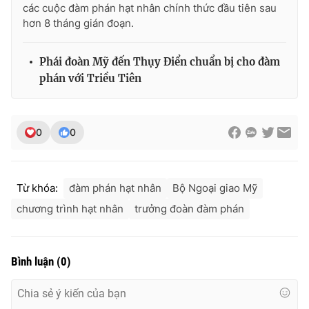
các cuộc đàm phán hạt nhân chính thức đầu tiên sau
Ðiện thoại Thời báo VTV:
024.66 897 897
hơn 8 tháng gián đoạn.
Email:
toasoan@vtv.vn
Liên hệ quảng cáo:
024-7300.7108
Phái đoàn Mỹ đến Thụy Điển chuẩn bị cho đàm
phán với Triều Tiên
0
0
Từ khóa:
đàm phán hạt nhân
Bộ Ngoại giao Mỹ
chương trình hạt nhân
trưởng đoàn đàm phán
® Cấm sao chép dưới mọi hình thức nếu không có sự chấp
thuận bằng văn bản. Ghi rõ nguồn VTV.vn khi phát hành lại
Bình luận
(
0
)
thông tin từ website này.