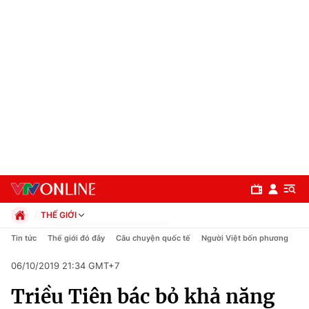
THẾ GIỚI
Chính trị
Tin tức
Thế giới đó đây
Câu chuyện quốc tế
Người Việt bốn phương
Xã hội
06/10/2019 21:34 GMT+7
Pháp luật
Chuyên mục
Kinh tế
Triều Tiên bác bỏ khả năng
Thể thao