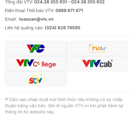
Tổng đài VTV:
024.38 355 931 - 024.38 355 932
Ðiện thoại Thời báo VTV:
0988 671 671
Email:
toasoan@vtv.vn
Liên hệ quảng cáo:
(024) 626 79595
® Cấm sao chép dưới mọi hình thức nếu không có sự chấp
thuận bằng văn bản. Ghi rõ nguồn VTV.vn khi phát hành lại
thông tin từ website này.