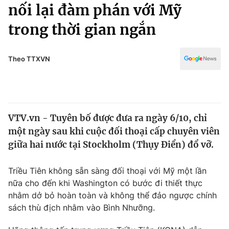
Chính trị
nối lại đàm phán với Mỹ
Truyền hình
trong thời gian ngắn
Văn hóa - Giải trí
Xã hội
Y tế
Đời sống
Theo TTXVN
Pháp luật
Công nghệ
Giáo dục
Y tế
VTV.vn - Tuyên bố được đưa ra ngày 6/10, chỉ
Thế giới
một ngày sau khi cuộc đối thoại cấp chuyên viên
Tin tức
giữa hai nước tại Stockholm (Thụy Điển) đổ vỡ.
Kinh tế
Thế giới đó đây
Triều Tiên không sẵn sàng đối thoại với Mỹ một lần
Tài chính
Dữ liệu và đời sống
nữa cho đến khi Washington có bước đi thiết thực
Câu chuyện quốc tế
Thị trường
nhằm dở bỏ hoàn toàn và không thể đảo ngược chính
sách thù địch nhằm vào Bình Nhưỡng.
Truyền hình
Góc doanh nghiệp