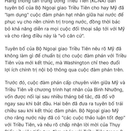
Hãng thông tấn trung ương Triều Tiên (KCNA) dẫn
Phim VTV
Giải trí
tuyên bố của Bộ Ngoại giao Triều Tiên cho hay Mỹ đã
Hậu trường
"lạm dụng" cuộc đàm phán hạt nhân giữa hai nước để
Điện ảnh
phục vụ cho nền chính trị trong nước, đồng thời bác
Đời sống
Nhân vật
bỏ khả năng diễn ra mọi cuộc đối thoại sắp tới với Mỹ
Âm nhạc
Du lịch
và cho rằng điều này là "vô căn cứ".
Khán giả
Giáo dục
Sao
Làm đẹp
Giải sao mai
Tuyên bố của Bộ Ngoại giao Triều Tiên nêu rõ Mỹ đã
Tuyển sinh
không làm gì để chuẩn bị cho cuộc đàm phán với Triều
Công nghệ
Chất lượng cuộc sống
Tiên vừa mới kết thúc, mà Washington chỉ theo đuổi
Học trực tuyến
Hitech Công nghệ tương lai
lợi ích chính trị nội bộ thông qua cuộc đàm phán trên.
Giao lưu trực tuyến
Sản phẩm
Trước đó, cuộc đàm phán cấp chuyên viên giữa Mỹ và
Triều Tiên về chương trình hạt nhân của Bình Nhưỡng,
Lịch phát sóng
Thị trường
vốn được nối lại sau nhiều tháng bế tắc, đã đổ vỡ
ngay sau khi bắt đầu. Hai bên đã đưa ra tuyên bố trái
Tư vấn
chiều sau khi kết thúc đàm phán. Bộ Ngoại giao Mỹ
Chuyên mục khác
cho rằng nước này đã có "các cuộc thảo luận tốt đẹp"
Emagazine
Podcast
với Triều Tiên, và nêu rõ chấp nhận lời mời của Thụy