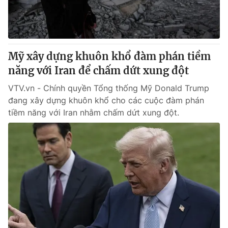
Thị trường 24h
Tấm lòng Việt
VTV4
Vươn mình bằng AI
Mỹ xây dựng khuôn khổ đàm phán tiềm
VTV9
VTV8
năng với Iran để chấm dứt xung đột
VTV.vn - Chính quyền Tổng thống Mỹ Donald Trump
Liên hệ tòa soạn
English
đang xây dựng khuôn khổ cho các cuộc đàm phán
tiềm năng với Iran nhằm chấm dứt xung đột.
THỜI BÁO VTV
Theo dõi báo trên
Cơ quan chủ quản:
Đài Truyền hình Việt Nam
Cơ quan báo chí:
Thời báo VTV