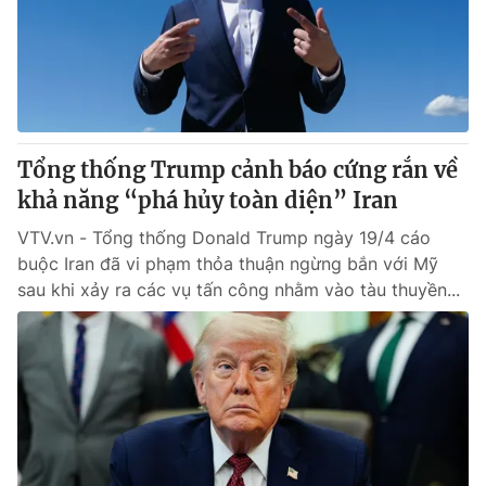
Tin tức
Kinh tế
Thế giới đó đây
Tài chính
Dữ liệu và đời sống
Câu chuyện quốc tế
Thị trường
Tổng thống Trump cảnh báo cứng rắn về
Truyền hình
Góc doanh nghiệp
khả năng “phá hủy toàn diện” Iran
Phim VTV
Giải trí
VTV.vn - Tổng thống Donald Trump ngày 19/4 cáo
Hậu trường
buộc Iran đã vi phạm thỏa thuận ngừng bắn với Mỹ
Điện ảnh
sau khi xảy ra các vụ tấn công nhằm vào tàu thuyền...
Đời sống
Nhân vật
Âm nhạc
Du lịch
Khán giả
Giáo dục
Sao
Làm đẹp
Giải sao mai
Tuyển sinh
Công nghệ
Chất lượng cuộc sống
Học trực tuyến
Hitech Công nghệ tương lai