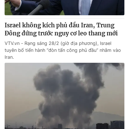
Giấy phép hoạt động báo in và báo điện tử số 483/GP-BTTTT
cấp ngày 29/12/2023
Tổng Biên tập:
Vũ Thanh Thủy
Israel không kích phủ đầu Iran, Trung
Phó Tổng Biên tập:
Nguyễn Thị Mỹ Hạnh, Phạm Quốc Thắng,
Đông đứng trước nguy cơ leo thang mới
Nguyễn Trọng Ninh
Tổng đài VTV:
024.38 355 931 - 024.38 355 932
VTV.vn - Rạng sáng 28/2 (giờ địa phương), Israel
Ðiện thoại Thời báo VTV:
024.66 897 897
tuyên bố tiến hành “đòn tấn công phủ đầu” nhằm vào
Email:
toasoan@vtv.vn
Iran.
Liên hệ quảng cáo:
024-7300.7108