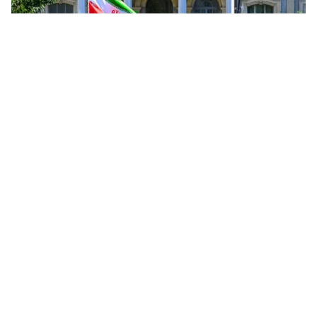
Tin mới
Video
Live
Emagazine
Trang chủ
Iran khôi phục hợp tác với IAEA
VTV.vn - Ngày 9/9 tại Cairo, Iran đã đạt được thỏa
thuận hợp tác mới với Cơ quan Năng lượng Nguyên tử
Quốc tế (IAEA), sau khi đình chỉ hợp tác với cơ quan...