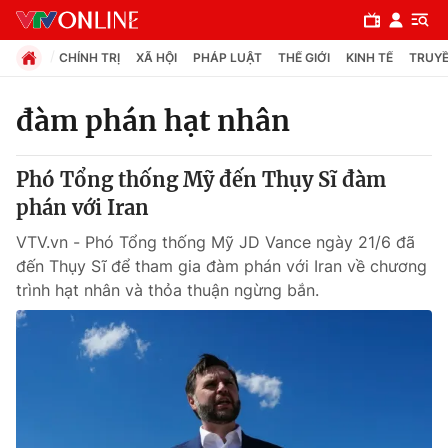
CHÍNH TRỊ
XÃ HỘI
PHÁP LUẬT
THẾ GIỚI
KINH TẾ
TRUYỀ
đàm phán hạt nhân
Chuyên mục
Phó Tổng thống Mỹ đến Thụy Sĩ đàm
Chính trị
phán với Iran
VTV.vn - Phó Tổng thống Mỹ JD Vance ngày 21/6 đã
Xã hội
đến Thụy Sĩ để tham gia đàm phán với Iran về chương
trình hạt nhân và thỏa thuận ngừng bắn.
Pháp luật
Y tế
Thế giới