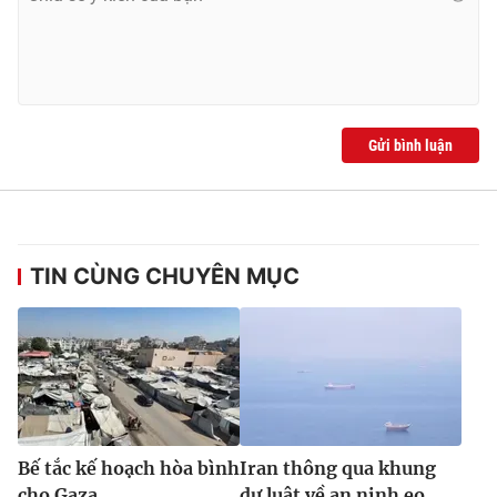
Ðiện thoại Thời báo VTV:
024.66 897 897
Email:
toasoan@vtv.vn
Liên hệ quảng cáo:
024-7300.7108
Gửi bình luận
TIN CÙNG CHUYÊN MỤC
® Cấm sao chép dưới mọi hình thức nếu không có sự chấp
thuận bằng văn bản. Ghi rõ nguồn VTV.vn khi phát hành lại
thông tin từ website này.
Bế tắc kế hoạch hòa bình
Iran thông qua khung
cho Gaza
dự luật về an ninh eo