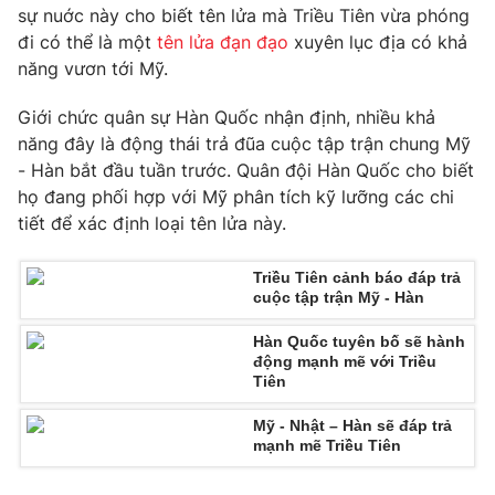
Phim VTV
sự nuớc này cho biết tên lửa mà Triều Tiên vừa phóng
Giải trí
đi có thể là một
tên lửa đạn đạo
xuyên lục địa có khả
Hậu trường
năng vươn tới Mỹ.
Điện ảnh
Đời sống
Nhân vật
Âm nhạc
Giới chức quân sự Hàn Quốc nhận định, nhiều khả
Du lịch
Khán giả
năng đây là động thái trả đũa cuộc tập trận chung Mỹ
Giáo dục
Sao
- Hàn bắt đầu tuần trước. Quân đội Hàn Quốc cho biết
Làm đẹp
Giải sao mai
họ đang phối hợp với Mỹ phân tích kỹ lưỡng các chi
Tuyển sinh
Công nghệ
Chất lượng cuộc sống
tiết để xác định loại tên lửa này.
Học trực tuyến
Hitech Công nghệ tương lai
Giao lưu trực tuyến
Triều Tiên cảnh báo đáp trả
cuộc tập trận Mỹ - Hàn
Sản phẩm
Lịch phát sóng
Hàn Quốc tuyên bố sẽ hành
Thị trường
động mạnh mẽ với Triều
Tiên
Tư vấn
Chuyên mục khác
Mỹ - Nhật – Hàn sẽ đáp trả
mạnh mẽ Triều Tiên
Emagazine
Podcast