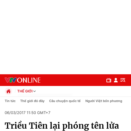
THẾ GIỚI
Chính trị
Tin tức
Thế giới đó đây
Câu chuyện quốc tế
Người Việt bốn phương
Xã hội
06/03/2017 11:50 GMT+7
Pháp luật
Chuyên mục
Kinh tế
Triều Tiên lại phóng tên lửa
Thể thao