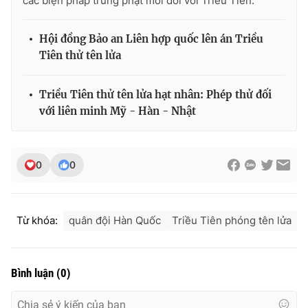
các biện pháp trừng phạt mới đối với Triều Tiên.
Hội đồng Bảo an Liên hợp quốc lên án Triều
Tiên thử tên lửa
THỜI BÁO VTV
Triều Tiên thử tên lửa hạt nhân: Phép thử đối
với liên minh Mỹ - Hàn - Nhật
Theo dõi báo trên
0
0
Cơ quan chủ quản:
Đài Truyền hình Việt Nam
Cơ quan báo chí:
Thời báo VTV
Giấy phép hoạt động báo in và báo điện tử số 483/GP-BTTTT
Từ khóa:
quân đội Hàn Quốc
Triều Tiên phóng tên lửa
cấp ngày 29/12/2023
Tổng Biên tập:
Vũ Thanh Thủy
Phó Tổng Biên tập:
Nguyễn Thị Mỹ Hạnh, Phạm Quốc Thắng,
Bình luận
(
0
)
Nguyễn Trọng Ninh
Tổng đài VTV:
024.38 355 931 - 024.38 355 932