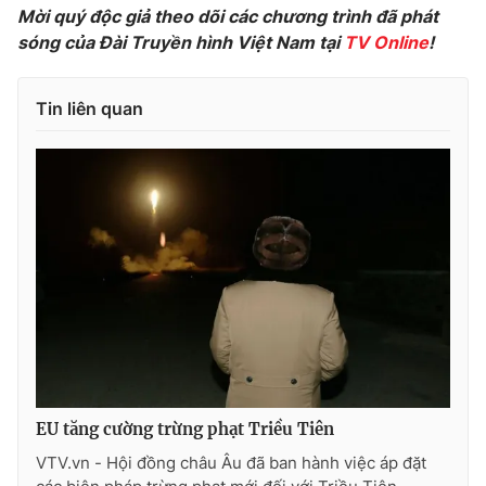
Mời quý độc giả theo dõi các chương trình đã phát
Photo
Infographic
sóng của Đài Truyền hình Việt Nam tại
TV Online
!
Video
Shorts video
Tin liên quan
VTV Money
VTV Thể thao
VTV Sức khoẻ
Bất động sản
Thị trường 24h
Tấm lòng Việt
VTV4
Vươn mình bằng AI
VTV9
VTV8
EU tăng cường trừng phạt Triều Tiên
VTV.vn - Hội đồng châu Âu đã ban hành việc áp đặt
Liên hệ tòa soạn
English