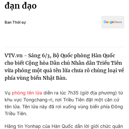
Chính trị
đạn đạo
Truyền hình
Văn hóa - Giải trí
Xã hội
Y tế
Ban Thời sự
Đời sống
Pháp luật
Công nghệ
Giáo dục
Y tế
VTV.vn - Sáng 6/3, Bộ Quốc phòng Hàn Quốc
cho biết Cộng hòa Dân chủ Nhân dân Triều Tiên
Thế giới
vừa phóng một quả tên lửa chưa rõ chủng loại về
phía vùng biển Nhật Bản.
Tin tức
Kinh tế
Thế giới đó đây
Vụ
phóng tên lửa
diễn ra lúc 7h35 (giờ địa phương) từ
Tài chính
khu vực Tongchang-ri, nơi Triều Tiên đặt một căn cứ
Dữ liệu và đời sống
Câu chuyện quốc tế
tên lửa. Tên lửa này đã rơi xuống vùng biển phía Đông
Thị trường
Triều Tiên.
Truyền hình
Góc doanh nghiệp
Hãng tin Yonhap của Hàn Quốc dẫn lời giới chức quân