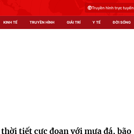
Truyền hình trực tuyến
KINH TẾ
TRUYỀN HÌNH
GIẢI TRÍ
Y TẾ
ĐỜI SỐNG
Pháp luật
Y tế
Truyền hình
Multimedia
Phim VTV
Video
Hậu trường
Shorts video
Nhân vật
Podcast
Khán giả
EMagazine
Giải sao mai
Photo
thời tiết cực đoan với mưa đá, bão
Infographic