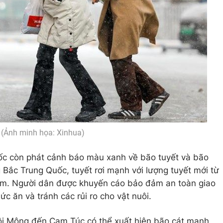
(Ảnh minh họa: Xinhua)
uốc còn phát cảnh báo màu xanh về bão tuyết và bão
 Bắc Trung Quốc, tuyết rơi mạnh với lượng tuyết mới từ
0 cm. Người dân được khuyến cáo bảo đảm an toàn giao
hức ăn và tránh các rủi ro cho vật nuôi.
ội Mông đến Cam Túc có thể xuất hiện bão cát mạnh,