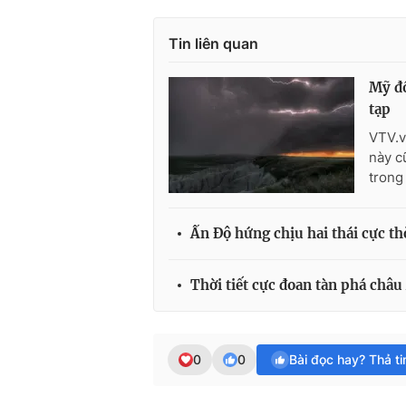
Tin liên quan
Mỹ đố
tạp
VTV.v
này c
trong 
Ấn Độ hứng chịu hai thái cực thờ
Thời tiết cực đoan tàn phá châu
0
0
Bài đọc hay? Thả t