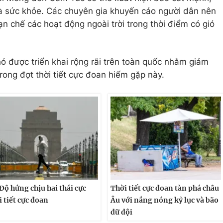
à sức khỏe. Các chuyên gia khuyến cáo người dân nên
n chế các hoạt động ngoài trời trong thời điểm có gió
 được triển khai rộng rãi trên toàn quốc nhằm giảm
 trong đợt thời tiết cực đoan hiếm gặp này.
Độ hứng chịu hai thái cực
Thời tiết cực đoan tàn phá châu
i tiết cực đoan
Âu với nắng nóng kỷ lục và bão
dữ dội