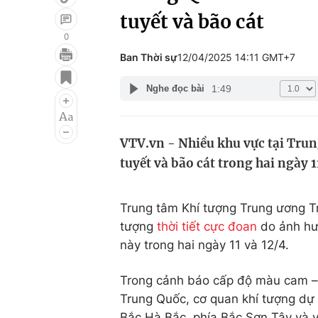
tuyết và bão cát
0
Ban Thời sự
12/04/2025 14:11 GMT+7
Giải trí
Đời sống
1:49
Nghe đọc bài
Điện ảnh
Du lịch
Âm nhạc
Làm đẹp
VTV.vn - Nhiều khu vực tại Trung
Sao
Chất lượng cuộc sốn
tuyết và bão cát trong hai ngày 
Trung tâm Khí tượng Trung ương T
tượng
thời tiết cực đoan
do ảnh hư
này trong hai ngày 11 và 12/4.
Trong cảnh báo cấp độ màu cam – m
Trung Quốc, cơ quan khí tượng dự
Bắc Hà Bắc, phía Bắc Sơn Tây và v