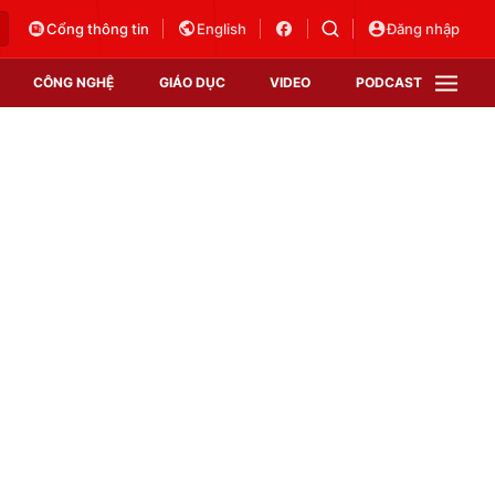
Cổng thông tin
English
Đăng nhập
CÔNG NGHỆ
GIÁO DỤC
VIDEO
PODCAST
VTV Money
VTV Thể thao
VTV Sức khoẻ
Bất động sản
Thị trường 24h
Tấm lòng Việt
Vươn mình bằng AI
VTV4
VTV8
VTV9
Lịch phát sóng
Giao lưu trực tuyến
Sự kiện