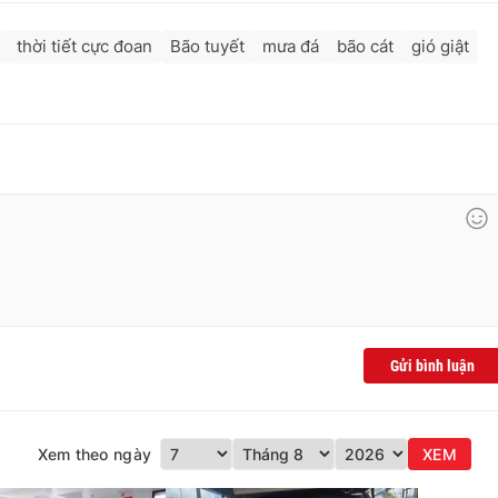
thời tiết cực đoan
Bão tuyết
mưa đá
bão cát
gió giật
Gửi bình luận
Xem theo ngày
XEM