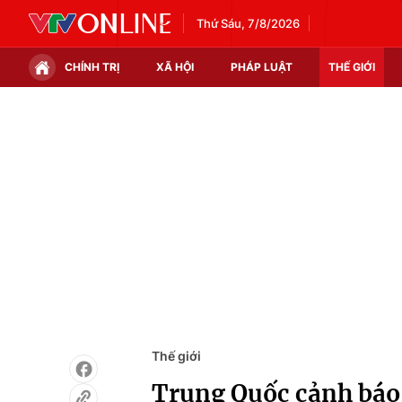
Thứ Sáu, 7/8/2026
CHÍNH TRỊ
XÃ HỘI
PHÁP LUẬT
THẾ GIỚI
Chính trị
Xã hội
Thế giới
Kinh tế
Tin tức
Tài chính
Thế giới đó đây
Thị trường
Câu chuyện quốc tế
Góc doanh nghiệp
Dữ liệu và đời sống
Thế giới
Trung Quốc cảnh báo 