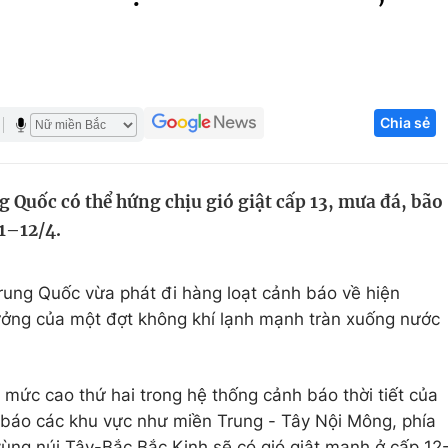
Góc ảnh
Giáo dục
Công nghệ
Chia sẻ
Tuyển sinh
Hitech Công ng
Học trực tuyến
Sản phẩm
 Quốc có thể hứng chịu gió giật cấp 13, mưa đá, bão
g
Thị trường
11–12/4.
Tư vấn
rung Quốc vừa phát đi hàng loạt cảnh báo về hiện
ởng của một đợt không khí lạnh mạnh tràn xuống nước
ức cao thứ hai trong hệ thống cảnh báo thời tiết của
 báo các khu vực như miền Trung - Tây Nội Mông, phía
ùng núi Tây-Bắc Bắc Kinh sẽ có gió giật mạnh ở cấp 12