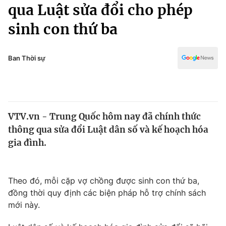
Chính trị
qua Luật sửa đổi cho phép
Truyền hình
sinh con thứ ba
Văn hóa - Giải trí
Xã hội
Y tế
Đời sống
Ban Thời sự
Pháp luật
Công nghệ
Giáo dục
Y tế
VTV.vn - Trung Quốc hôm nay đã chính thức
Thế giới
thông qua sửa đổi Luật dân số và kế hoạch hóa
Tin tức
gia đình.
Kinh tế
Thế giới đó đây
Tài chính
Dữ liệu và đời sống
Theo đó, mỗi cặp vợ chồng được sinh con thứ ba,
Câu chuyện quốc tế
Thị trường
đồng thời quy định các biện pháp hỗ trợ chính sách
mới này.
Truyền hình
Góc doanh nghiệp