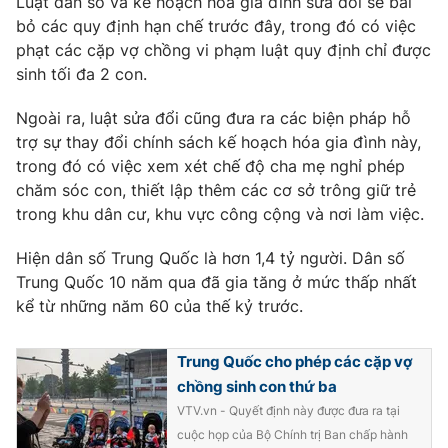
Luật dân số và kế hoạch hóa gia đình sửa đổi sẽ bãi
Phim VTV
Giải trí
bỏ các quy định hạn chế trước đây, trong đó có việc
Hậu trường
phạt các cặp vợ chồng vi phạm luật quy định chỉ được
Điện ảnh
sinh tối đa 2 con.
Đời sống
Nhân vật
Âm nhạc
Ngoài ra, luật sửa đổi cũng đưa ra các biện pháp hỗ
Du lịch
Khán giả
Giáo dục
trợ sự thay đổi chính sách kế hoạch hóa gia đình này,
Sao
Làm đẹp
Giải sao mai
trong đó có việc xem xét chế độ cha mẹ nghỉ phép
Tuyển sinh
chăm sóc con, thiết lập thêm các cơ sở trông giữ trẻ
Công nghệ
Chất lượng cuộc sống
trong khu dân cư, khu vực công cộng và nơi làm việc.
Học trực tuyến
Hitech Công nghệ tương lai
Giao lưu trực tuyến
Hiện dân số Trung Quốc là hơn 1,4 tỷ người. Dân số
Sản phẩm
Trung Quốc 10 năm qua đã gia tăng ở mức thấp nhất
kể từ những năm 60 của thế kỷ trước.
Lịch phát sóng
Thị trường
Tư vấn
Trung Quốc cho phép các cặp vợ
Chuyên mục khác
chồng sinh con thứ ba
VTV.vn - Quyết định này được đưa ra tại
Emagazine
Podcast
cuộc họp của Bộ Chính trị Ban chấp hành