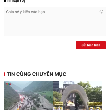
Bình luận
(
0
)
Ðiện thoại Thời báo VTV:
024.66 897 897
Email:
toasoan@vtv.vn
Liên hệ quảng cáo:
024-7300.7108
Gửi bình luận
TIN CÙNG CHUYÊN MỤC
® Cấm sao chép dưới mọi hình thức nếu không có sự chấp
thuận bằng văn bản. Ghi rõ nguồn VTV.vn khi phát hành lại
thông tin từ website này.