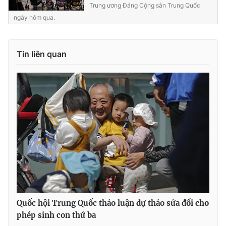
Trung ương Đảng Cộng sản Trung Quốc
Photo
Infographic
ngày hôm qua.
Video
Shorts video
Tin liên quan
VTV Money
VTV Thể thao
VTV Sức khoẻ
Bất động sản
Thị trường 24h
Tấm lòng Việt
VTV4
Vươn mình bằng AI
VTV9
VTV8
Quốc hội Trung Quốc thảo luận dự thảo sửa đổi cho
phép sinh con thứ ba
Liên hệ tòa soạn
English