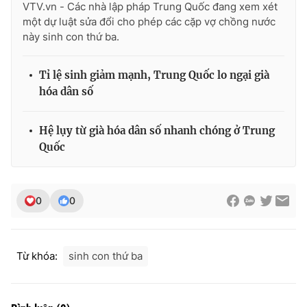
VTV.vn - Các nhà lập pháp Trung Quốc đang xem xét
một dự luật sửa đổi cho phép các cặp vợ chồng nước
này sinh con thứ ba.
THỜI BÁO VTV
Tỉ lệ sinh giảm mạnh, Trung Quốc lo ngại già
hóa dân số
Hệ lụy từ già hóa dân số nhanh chóng ở Trung
Theo dõi báo trên
Quốc
Cơ quan chủ quản:
Đài Truyền hình Việt Nam
Cơ quan báo chí:
Thời báo VTV
0
0
Giấy phép hoạt động báo in và báo điện tử số 483/GP-BTTTT
cấp ngày 29/12/2023
Tổng Biên tập:
Vũ Thanh Thủy
Từ khóa:
sinh con thứ ba
Phó Tổng Biên tập:
Nguyễn Thị Mỹ Hạnh, Phạm Quốc Thắng,
Nguyễn Trọng Ninh
Tổng đài VTV:
024.38 355 931 - 024.38 355 932