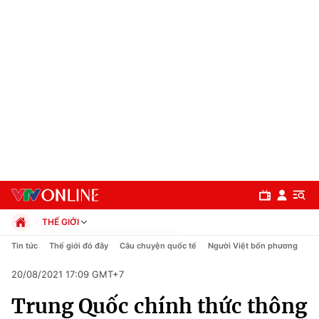
THẾ GIỚI
Chính trị
Tin tức
Thế giới đó đây
Câu chuyện quốc tế
Người Việt bốn phương
Xã hội
20/08/2021 17:09 GMT+7
Pháp luật
Chuyên mục
Kinh tế
Trung Quốc chính thức thông
Thể thao