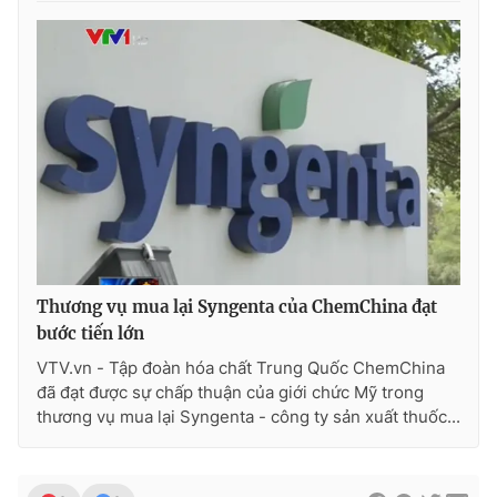
THỜI BÁO VTV
Theo dõi báo trên
Cơ quan chủ quản:
Đài Truyền hình Việt Nam
Thương vụ mua lại Syngenta của ChemChina đạt
Cơ quan báo chí:
Thời báo VTV
bước tiến lớn
Giấy phép hoạt động báo in và báo điện tử số 483/GP-BTTTT
cấp ngày 29/12/2023
VTV.vn - Tập đoàn hóa chất Trung Quốc ChemChina
đã đạt được sự chấp thuận của giới chức Mỹ trong
Tổng Biên tập:
Vũ Thanh Thủy
thương vụ mua lại Syngenta - công ty sản xuất thuốc...
Phó Tổng Biên tập:
Nguyễn Thị Mỹ Hạnh, Phạm Quốc Thắng,
Nguyễn Trọng Ninh
Tổng đài VTV:
024.38 355 931 - 024.38 355 932