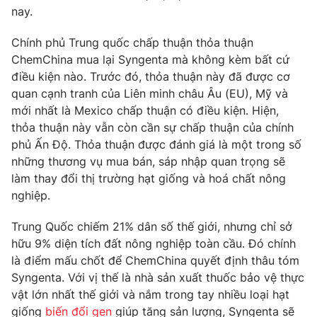
Phim VTV
nay.
Giải trí
Hậu trường
Chính phủ Trung quốc chấp thuận thỏa thuận
Điện ảnh
Đời sống
ChemChina mua lại Syngenta mà không kèm bất cứ
Nhân vật
Âm nhạc
điều kiện nào. Trước đó, thỏa thuận này đã được cơ
Du lịch
Khán giả
quan cạnh tranh của Liên minh châu Âu (EU), Mỹ và
Giáo dục
Sao
mới nhất là Mexico chấp thuận có điều kiện. Hiện,
Làm đẹp
Giải sao mai
Tuyển sinh
thỏa thuận này vẫn còn cần sự chấp thuận của chính
Công nghệ
Chất lượng cuộc sống
phủ Ấn Độ. Thỏa thuận được đánh giá là một trong số
Học trực tuyến
những thương vụ mua bán, sáp nhập quan trọng sẽ
Hitech Công nghệ tương lai
làm thay đổi thị trường hạt giống và hoá chất nông
Giao lưu trực tuyến
nghiệp.
Sản phẩm
Lịch phát sóng
Thị trường
Trung Quốc chiếm 21% dân số thế giới, nhưng chỉ sở
hữu 9% diện tích đất nông nghiệp toàn cầu. Đó chính
Tư vấn
là điểm mấu chốt để ChemChina quyết định thâu tóm
Chuyên mục khác
Syngenta. Với vị thế là nhà sản xuất thuốc bảo vệ thực
vật lớn nhất thế giới và nắm trong tay nhiều loại hạt
Emagazine
Podcast
giống
biến đổi gen
giúp tăng sản lượng, Syngenta sẽ