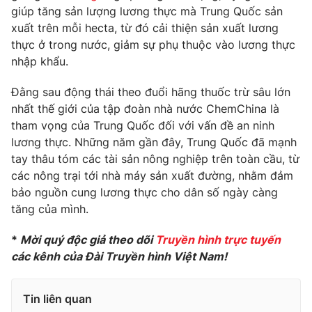
giúp tăng sản lượng lương thực mà Trung Quốc sản
Photo
Infographic
xuất trên mỗi hecta, từ đó cải thiện sản xuất lương
thực ở trong nước, giảm sự phụ thuộc vào lương thực
nhập khẩu.
Video
Shorts video
Đằng sau động thái theo đuổi hãng thuốc trừ sâu lớn
VTV Money
VTV Thể thao
nhất thế giới của tập đoàn nhà nước ChemChina là
tham vọng của Trung Quốc đối với vấn đề an ninh
lương thực. Những năm gần đây, Trung Quốc đã mạnh
VTV Sức khoẻ
Bất động sản
tay thâu tóm các tài sản nông nghiệp trên toàn cầu, từ
các nông trại tới nhà máy sản xuất đường, nhằm đảm
Thị trường 24h
Tấm lòng Việt
bảo nguồn cung lương thực cho dân số ngày càng
tăng của mình.
VTV4
Vươn mình bằng AI
*
Mời quý độc giả theo dõi
Truyền hình trực tuyến
các kênh của Đài Truyền hình Việt Nam!
VTV9
VTV8
Tin liên quan
Liên hệ tòa soạn
English