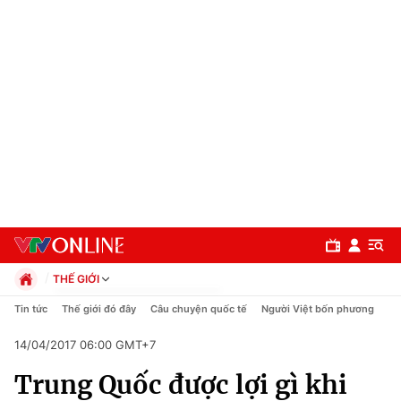
THẾ GIỚI
Chính trị
Tin tức
Thế giới đó đây
Câu chuyện quốc tế
Người Việt bốn phương
Xã hội
14/04/2017 06:00 GMT+7
Pháp luật
Chuyên mục
Kinh tế
Trung Quốc được lợi gì khi
Thể thao