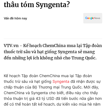
Chính trị
thâu tóm Syngenta?
Truyền hình
Văn hóa - Giải trí
Xã hội
Y tế
Vấn đề hôm nay
Đời sống
Pháp luật
Công nghệ
Giáo dục
Y tế
VTV.vn - Kế hoạch ChemChina mua lại Tập đoàn
thuốc trừ sâu và hạt giống Syngenta sẽ mang
Thế giới
đến những lợi ích không nhỏ cho Trung Quốc.
Tin tức
Kinh tế
Thế giới đó đây
Kế hoạch Tập đoàn ChemChina mua lại Tập đoàn
Tài chính
thuốc trừ sâu và hạt giống
Syngenta
đã nhận được sự
Dữ liệu và đời sống
Câu chuyện quốc tế
chấp thuận của Bộ Thương mại Trung Quốc. Mới đây,
Thị trường
ChemChina và Syngenta cho biết, điều này cho thấy
Truyền hình
thỏa thuận trị giá 43 tỷ USD đã tiến bước nữa gần hơn
Góc doanh nghiệp
để có thể hoàn tất kế hoạch, dự kiến vào mùa hè năm