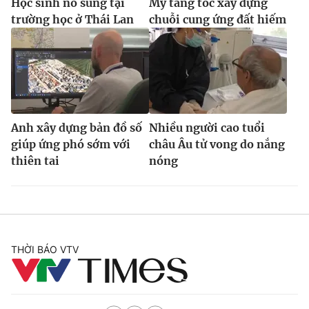
Học sinh nổ súng tại
Mỹ tăng tốc xây dựng
trường học ở Thái Lan
chuỗi cung ứng đất hiếm
Anh xây dựng bản đồ số
Nhiều người cao tuổi
giúp ứng phó sớm với
châu Âu tử vong do nắng
thiên tai
nóng
THỜI BÁO VTV