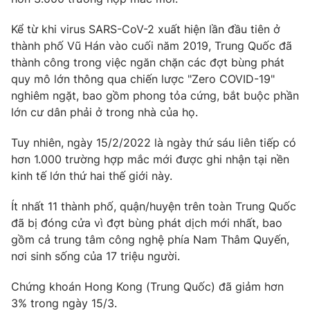
Phim VTV
Giải trí
Kể từ khi virus SARS-CoV-2 xuất hiện lần đầu tiên ở
Hậu trường
Điện ảnh
thành phố Vũ Hán vào cuối năm 2019, Trung Quốc đã
Đời sống
Nhân vật
thành công trong việc ngăn chặn các đợt bùng phát
Âm nhạc
quy mô lớn thông qua chiến lược "Zero COVID-19"
Du lịch
Khán giả
Giáo dục
nghiêm ngặt, bao gồm phong tỏa cứng, bắt buộc phần
Sao
Làm đẹp
lớn cư dân phải ở trong nhà của họ.
Giải sao mai
Tuyển sinh
Công nghệ
Chất lượng cuộc sống
Tuy nhiên, ngày 15/2/2022 là ngày thứ sáu liên tiếp có
Học trực tuyến
hơn 1.000 trường hợp mắc mới được ghi nhận tại nền
Hitech Công nghệ tương lai
Giao lưu trực tuyến
kinh tế lớn thứ hai thế giới này.
Sản phẩm
Ít nhất 11 thành phố, quận/huyện trên toàn Trung Quốc
Lịch phát sóng
Thị trường
đã bị đóng cửa vì đợt bùng phát dịch mới nhất, bao
gồm cả trung tâm công nghệ phía Nam Thâm Quyến,
Tư vấn
nơi sinh sống của 17 triệu người.
Chuyên mục khác
Chứng khoán Hong Kong (Trung Quốc) đã giảm hơn
Emagazine
Podcast
3% trong ngày 15/3.