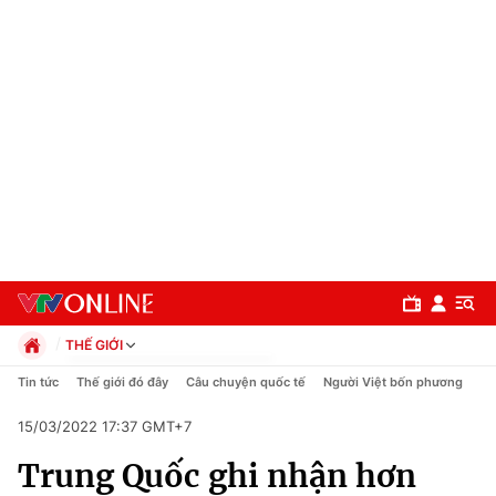
THẾ GIỚI
Chính trị
Tin tức
Thế giới đó đây
Câu chuyện quốc tế
Người Việt bốn phương
Xã hội
15/03/2022 17:37 GMT+7
Pháp luật
Chuyên mục
Kinh tế
Trung Quốc ghi nhận hơn
Thể thao