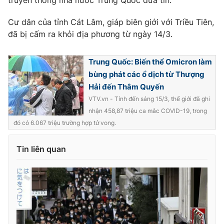
Ðiện thoại Thời báo VTV:
024.66 897 897
Email:
toasoan@vtv.vn
Cư dân của tỉnh Cát Lâm, giáp biên giới với Triều Tiên,
đã bị cấm ra khỏi địa phương từ ngày 14/3.
Liên hệ quảng cáo:
024-7300.7108
Trung Quốc: Biến thể Omicron làm
bùng phát các ổ dịch từ Thượng
Hải đến Thâm Quyến
VTV.vn - Tính đến sáng 15/3, thế giới đã ghi
nhận 458,87 triệu ca mắc COVID-19, trong
đó có 6.067 triệu trường hợp tử vong.
Tin liên quan
® Cấm sao chép dưới mọi hình thức nếu không có sự chấp
thuận bằng văn bản. Ghi rõ nguồn VTV.vn khi phát hành lại
thông tin từ website này.