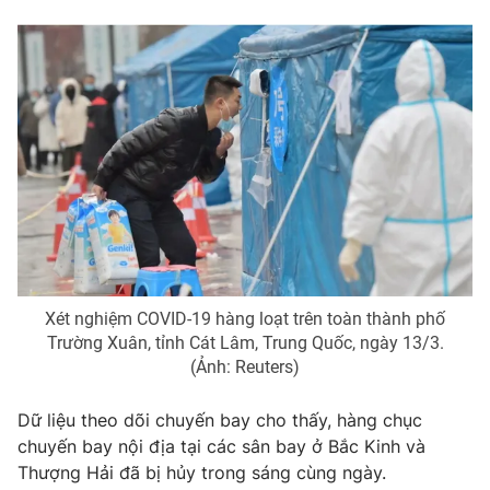
Photo
Infographic
Video
Shorts video
VTV Money
VTV Thể thao
VTV Sức khoẻ
Bất động sản
Thị trường 24h
Tấm lòng Việt
Xét nghiệm COVID-19 hàng loạt trên toàn thành phố
Trường Xuân, tỉnh Cát Lâm, Trung Quốc, ngày 13/3.
VTV4
Vươn mình bằng AI
(Ảnh: Reuters)
VTV9
VTV8
Dữ liệu theo dõi chuyến bay cho thấy, hàng chục
chuyến bay nội địa tại các sân bay ở Bắc Kinh và
Thượng Hải đã bị hủy trong sáng cùng ngày.
Liên hệ tòa soạn
English