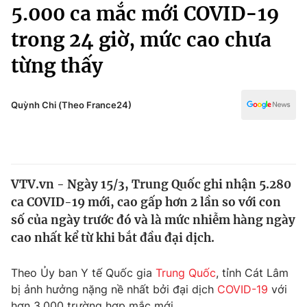
Chính trị
5.000 ca mắc mới COVID-19
Truyền hình
trong 24 giờ, mức cao chưa
Văn hóa - Giải trí
Xã hội
Y tế
từng thấy
Đời sống
Pháp luật
Công nghệ
Giáo dục
Quỳnh Chi (Theo France24)
Y tế
Thế giới
VTV.vn - Ngày 15/3, Trung Quốc ghi nhận 5.280
Tin tức
ca COVID-19 mới, cao gấp hơn 2 lần so với con
Kinh tế
Thế giới đó đây
số của ngày trước đó và là mức nhiễm hàng ngày
Tài chính
cao nhất kể từ khi bắt đầu đại dịch.
Dữ liệu và đời sống
Câu chuyện quốc tế
Thị trường
Theo Ủy ban Y tế Quốc gia
Trung Quốc
, tỉnh Cát Lâm
Truyền hình
Góc doanh nghiệp
bị ảnh hưởng nặng nề nhất bởi đại dịch
COVID-19
với
hơn 3.000 trường hợp mắc mới.