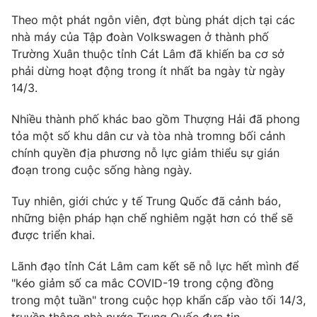
Theo một phát ngôn viên, đợt bùng phát dịch tại các
nhà máy của Tập đoàn Volkswagen ở thành phố
Trường Xuân thuộc tỉnh Cát Lâm đã khiến ba cơ sở
THỜI BÁO VTV
phải dừng hoạt động trong ít nhất ba ngày từ ngày
14/3.
Nhiều thành phố khác bao gồm Thượng Hải đã phong
tỏa một số khu dân cư và tòa nhà tromng bối cảnh
Theo dõi báo trên
chính quyền địa phương nỗ lực giảm thiểu sự gián
đoạn trong cuộc sống hàng ngày.
Cơ quan chủ quản:
Đài Truyền hình Việt Nam
Cơ quan báo chí:
Thời báo VTV
Tuy nhiên, giới chức y tế Trung Quốc đã cảnh báo,
những biện pháp hạn chế nghiêm ngặt hơn có thể sẽ
Giấy phép hoạt động báo in và báo điện tử số 483/GP-BTTTT
cấp ngày 29/12/2023
được triển khai.
Tổng Biên tập:
Vũ Thanh Thủy
Lãnh đạo tỉnh Cát Lâm cam kết sẽ nỗ lực hết mình để
Phó Tổng Biên tập:
Nguyễn Thị Mỹ Hạnh, Phạm Quốc Thắng,
"kéo giảm số ca mắc COVID-19 trong cộng đồng
Nguyễn Trọng Ninh
trong một tuần" trong cuộc họp khẩn cấp vào tối 14/3,
Tổng đài VTV:
024.38 355 931 - 024.38 355 932
truyền thông nhà nước Trung Quốc đưa tin.