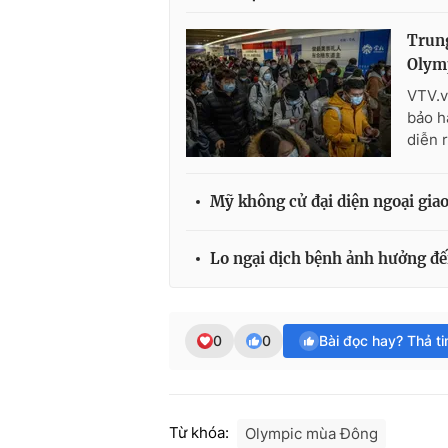
Trung
Olymp
VTV.v
bảo h
diễn 
Mỹ không cử đại diện ngoại gia
Lo ngại dịch bệnh ảnh hưởng đ
0
0
Bài đọc hay? Thả t
Từ khóa:
Olympic mùa Đông