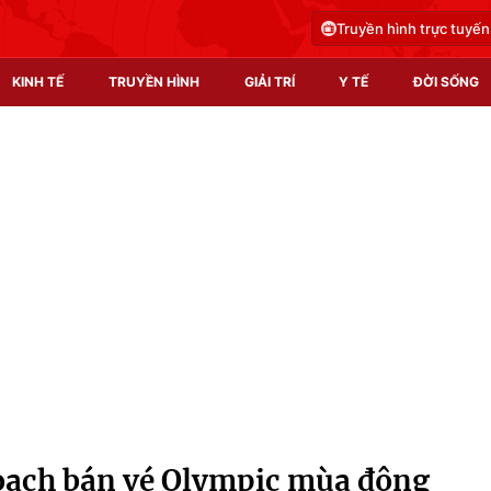
Truyền hình trực tuyến
KINH TẾ
TRUYỀN HÌNH
GIẢI TRÍ
Y TẾ
ĐỜI SỐNG
Pháp luật
Y tế
Truyền hình
Multimedia
Phim VTV
Video
Hậu trường
Shorts video
Nhân vật
Podcast
Khán giả
EMagazine
Giải sao mai
Photo
oạch bán vé Olympic mùa đông
Infographic