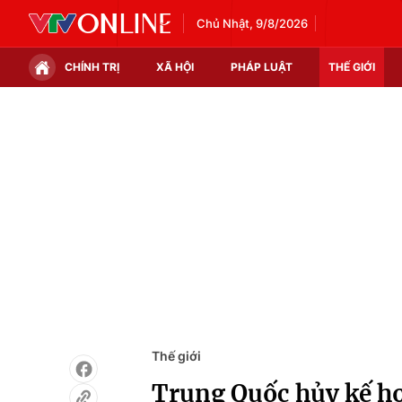
Chủ Nhật, 9/8/2026
CHÍNH TRỊ
XÃ HỘI
PHÁP LUẬT
THẾ GIỚI
Chính trị
Xã hội
Thế giới
Kinh tế
Tin tức
Tài chính
Thế giới đó đây
Thị trường
Câu chuyện quốc tế
Góc doanh nghiệp
Dữ liệu và đời sống
Thế giới
Trung Quốc hủy kế h