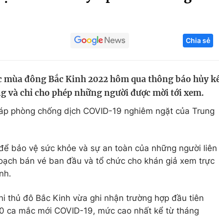
Góc ảnh
Chia sẻ
Giáo dục
Công nghệ
Tuyển sinh
Hitech Công ng
c mùa đông Bắc Kinh 2022 hôm qua thông báo hủy k
Học trực tuyến
Sản phẩm
g và chỉ cho phép những người được mời tới xem.
g
Thị trường
háp phòng chống dịch COVID-19 nghiêm ngặt của Trung
Tư vấn
để bảo vệ sức khỏe và sự an toàn của những người liên
hoạch bán vé ban đầu và tổ chức cho khán giả xem trực
nh.
i thủ đô Bắc Kinh vừa ghi nhận trường hợp đầu tiên
0 ca mắc mới COVID-19, mức cao nhất kể từ tháng