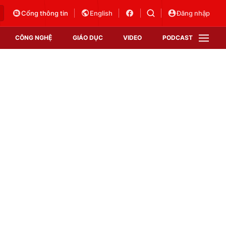
Cổng thông tin
English
Đăng nhập
CÔNG NGHỆ
GIÁO DỤC
VIDEO
PODCAST
VTV Money
VTV Thể thao
VTV Sức khoẻ
Bất động sản
Thị trường 24h
Tấm lòng Việt
Vươn mình bằng AI
VTV4
VTV8
VTV9
Lịch phát sóng
Giao lưu trực tuyến
Sự kiện