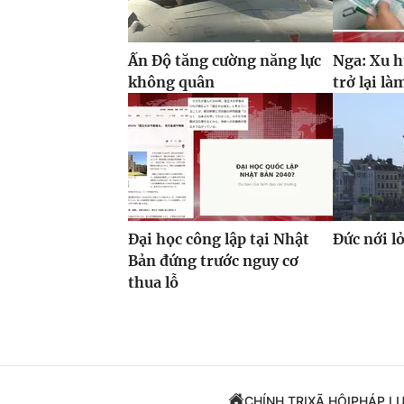
Ấn Độ tăng cường năng lực
Nga: Xu h
không quân
trở lại là
Đại học công lập tại Nhật
Đức nới l
Bản đứng trước nguy cơ
thua lỗ
CHÍNH TRỊ
XÃ HỘI
PHÁP L