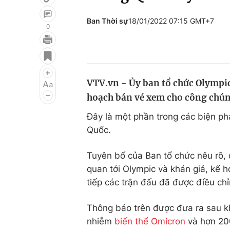
Ban Thời sự
18/01/2022 07:15 GMT+7
0
Giải trí
Đời sống
Điện ảnh
Du lịch
VTV.vn - Ủy ban tổ chức Olympi
Âm nhạc
Làm đẹp
hoạch bán vé xem cho công chún
Sao
Chất lượng cuộc sốn
Đây là một phần trong các biện p
Quốc.
Tuyên bố của Ban tổ chức nêu rõ, 
quan tới Olympic và khán giả, kế 
tiếp các trận đấu đã được điều chỉ
Thông báo trên được đưa ra sau kh
nhiễm
biến thể Omicron
và hơn 20