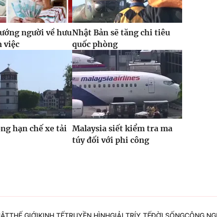
ướng người về hưu
Nhật Bản sẽ tăng chi tiêu
m việc
quốc phòng
ỏng hạn chế xe tải
Malaysia siết kiểm tra ma
túy đối với phi công
UẬT
THẾ GIỚI
KINH TẾ
TRUYỀN HÌNH
GIẢI TRÍ
Y TẾ
ĐỜI SỐNG
CÔNG NG