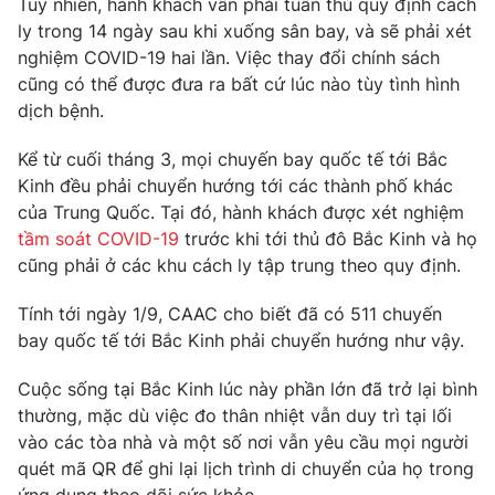
Tuy nhiên, hành khách vẫn phải tuân thủ quy định cách
Phim VTV
Giải trí
ly trong 14 ngày sau khi xuống sân bay, và sẽ phải xét
Hậu trường
nghiệm COVID-19 hai lần. Việc thay đổi chính sách
Điện ảnh
cũng có thể được đưa ra bất cứ lúc nào tùy tình hình
Đời sống
Nhân vật
dịch bệnh.
Âm nhạc
Du lịch
Khán giả
Giáo dục
Sao
Kể từ cuối tháng 3, mọi chuyến bay quốc tế tới Bắc
Làm đẹp
Giải sao mai
Kinh đều phải chuyển hướng tới các thành phố khác
Tuyển sinh
của Trung Quốc. Tại đó, hành khách được xét nghiệm
Công nghệ
Chất lượng cuộc sống
tầm soát COVID-19
trước khi tới thủ đô Bắc Kinh và họ
Học trực tuyến
Hitech Công nghệ tương lai
cũng phải ở các khu cách ly tập trung theo quy định.
Giao lưu trực tuyến
Sản phẩm
Tính tới ngày 1/9, CAAC cho biết đã có 511 chuyến
bay quốc tế tới Bắc Kinh phải chuyển hướng như vậy.
Lịch phát sóng
Thị trường
Cuộc sống tại Bắc Kinh lúc này phần lớn đã trở lại bình
Tư vấn
thường, mặc dù việc đo thân nhiệt vẫn duy trì tại lối
Chuyên mục khác
vào các tòa nhà và một số nơi vẫn yêu cầu mọi người
Emagazine
Podcast
quét mã QR để ghi lại lịch trình di chuyển của họ trong