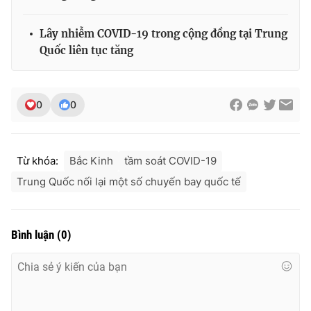
Ðiện thoại Thời báo VTV:
024.66 897 897
Email:
toasoan@vtv.vn
Lây nhiễm COVID-19 trong cộng đồng tại Trung
Liên hệ quảng cáo:
024-7300.7108
Quốc liên tục tăng
0
0
Từ khóa:
Bắc Kinh
tầm soát COVID-19
Trung Quốc nối lại một số chuyến bay quốc tế
Bình luận
(
0
)
® Cấm sao chép dưới mọi hình thức nếu không có sự chấp
thuận bằng văn bản. Ghi rõ nguồn VTV.vn khi phát hành lại
thông tin từ website này.