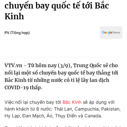
Chính trị
chuyến bay quốc tế tới Bắc
Truyền hình
Kinh
Văn hóa - Giải trí
Xã hội
Y tế
Đời sống
PV (Tổng hợp)
Pháp luật
Công nghệ
Giáo dục
Y tế
VTV.vn - Từ hôm nay (3/9), Trung Quốc sẽ cho
Thế giới
nối lại một số chuyến bay quốc tế bay thẳng tới
Tin tức
Bắc Kinh từ những nước có tỉ lệ lây lan dịch
Kinh tế
COVID-19 thấp.
Thế giới đó đây
Tài chính
Dữ liệu và đời sống
Câu chuyện quốc tế
Việc nối lại chuyến bay tới
Bắc Kinh
sẽ áp dụng với
Thị trường
hành khách từ 8 nước: Thái Lan, Campuchia, Pakistan,
Hy Lạp, Đan Mạch, Áo, Thụy Điển và Canada.
Truyền hình
Góc doanh nghiệp