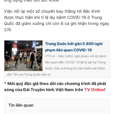
ứng dụng theo dõi sức khỏe.
Photo
Infographic
Việc nối lại một số chuyến bay thẳng tới Bắc Kinh
được thực hiện khi tỉ lệ lây bệnh COVID-19 ở Trung
Video
Shorts video
Quốc đã giảm xuống chỉ còn 8 ca ghi nhận trong ngày
2/9.
VTV Money
VTV Thể thao
Trung Quốc bắt gần 5.800 nghi
phạm liên quan COVID-19
VTV Sức khoẻ
Bất động sản
VTV.vn - Gần 5.800 nghi phạm với tội danh
liên quan đến COVID-19 đã bị bắt tại Trung
Thị trường 24h
Tấm lòng Việt
Quốc. Đây là thông tin Viện Kiểm sát Nhân
dân Tối cao Trung Quốc đưa ra.
VTV4
Vươn mình bằng AI
* Mời quý độc giả theo dõi các chương trình đã phát
sóng của Đài Truyền hình Việt Nam trên
TV Online
!
VTV9
VTV8
Tin liên quan
Liên hệ tòa soạn
English