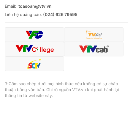
Email:
toasoan@vtv.vn
Liên hệ quảng cáo:
(024) 626 79595
® Cấm sao chép dưới mọi hình thức nếu không có sự chấp
thuận bằng văn bản. Ghi rõ nguồn VTV.vn khi phát hành lại
thông tin từ website này.