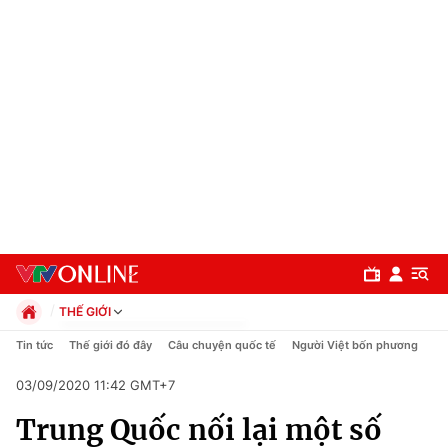
THẾ GIỚI
Chính trị
Tin tức
Thế giới đó đây
Câu chuyện quốc tế
Người Việt bốn phương
Xã hội
03/09/2020 11:42 GMT+7
Pháp luật
Chuyên mục
Kinh tế
Trung Quốc nối lại một số
Thể thao