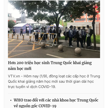
THỜI BÁO VTV
Theo dõi báo trên
Cơ quan chủ quản:
Đài Truyền hình Việt Nam
Hơn 200 triệu học sinh Trung Quốc khai giảng
Cơ quan báo chí:
Thời báo VTV
năm học mới
Giấy phép hoạt động báo in và báo điện tử số 483/GP-BTTTT
VTV.vn - Hôm nay (1/9), đồng loạt các cấp học ở Trung
cấp ngày 29/12/2023
Quốc khai giảng năm học mới sau thời gian dài học
Tổng Biên tập:
Vũ Thanh Thủy
trực tuyến vì dịch COVID-19.
Phó Tổng Biên tập:
Nguyễn Thị Mỹ Hạnh, Phạm Quốc Thắng,
Nguyễn Trọng Ninh
WHO trao đổi với các nhà khoa học Trung Quốc
Tổng đài VTV:
024.38 355 931 - 024.38 355 932
về nguồn gốc COVID-19