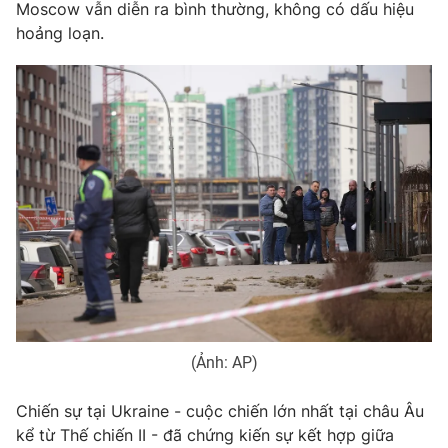
Moscow vẫn diễn ra bình thường, không có dấu hiệu
hoảng loạn.
THỜI BÁO VTV
Theo dõi báo trên
Cơ quan chủ quản:
Đài Truyền hình Việt Nam
Cơ quan báo chí:
Thời báo VTV
Giấy phép hoạt động báo in và báo điện tử số 483/GP-BTTTT
cấp ngày 29/12/2023
Tổng Biên tập:
Vũ Thanh Thủy
(Ảnh: AP)
Phó Tổng Biên tập:
Nguyễn Thị Mỹ Hạnh, Phạm Quốc Thắng,
Nguyễn Trọng Ninh
Chiến sự tại Ukraine - cuộc chiến lớn nhất tại châu Âu
Tổng đài VTV:
024.38 355 931 - 024.38 355 932
kể từ Thế chiến II - đã chứng kiến sự kết hợp giữa