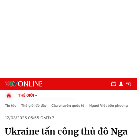
THẾ GIỚI
Chính trị
Tin tức
Thế giới đó đây
Câu chuyện quốc tế
Người Việt bốn phương
Xã hội
12/03/2025 05:55 GMT+7
Pháp luật
Chuyên mục
Kinh tế
Ukraine tấn công thủ đô Nga
Thể thao