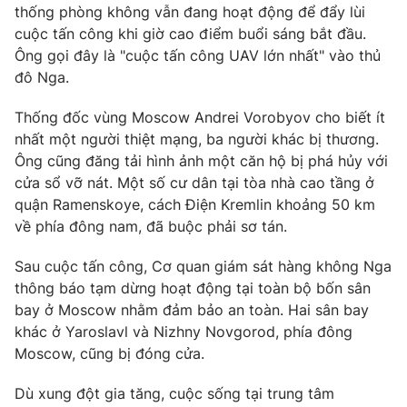
thống phòng không vẫn đang hoạt động để đẩy lùi
Photo
Infographic
cuộc tấn công khi giờ cao điểm buổi sáng bắt đầu.
Ông gọi đây là "cuộc tấn công UAV lớn nhất" vào thủ
đô Nga.
Video
Shorts video
Thống đốc vùng Moscow Andrei Vorobyov cho biết ít
VTV Money
VTV Thể thao
nhất một người thiệt mạng, ba người khác bị thương.
Ông cũng đăng tải hình ảnh một căn hộ bị phá hủy với
cửa sổ vỡ nát. Một số cư dân tại tòa nhà cao tầng ở
VTV Sức khoẻ
Bất động sản
quận Ramenskoye, cách Điện Kremlin khoảng 50 km
về phía đông nam, đã buộc phải sơ tán.
Thị trường 24h
Tấm lòng Việt
Sau cuộc tấn công, Cơ quan giám sát hàng không Nga
thông báo tạm dừng hoạt động tại toàn bộ bốn sân
VTV4
Vươn mình bằng AI
bay ở Moscow nhằm đảm bảo an toàn. Hai sân bay
khác ở Yaroslavl và Nizhny Novgorod, phía đông
VTV9
VTV8
Moscow, cũng bị đóng cửa.
Dù xung đột gia tăng, cuộc sống tại trung tâm
Liên hệ tòa soạn
English