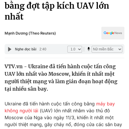
Chính trị
bằng đợt tập kích UAV lớn
Truyền hình
nhất
Văn hóa - Giải trí
Xã hội
Y tế
Đời sống
Mạnh Dương (Theo Reuters)
Pháp luật
Công nghệ
Giáo dục
Nghe đọc bài
2:40
Y tế
VTV.vn - Ukraine đã tiến hành cuộc tấn công
Thế giới
UAV lớn nhất vào Moscow, khiến ít nhất một
Tin tức
người thiệt mạng và làm gián đoạn hoạt động
Kinh tế
tại nhiều sân bay.
Thế giới đó đây
Tài chính
Dữ liệu và đời sống
Câu chuyện quốc tế
Ukraine đã tiến hành cuộc tấn công bằng
máy bay
Thị trường
không người lái
(UAV) lớn nhất nhằm vào thủ đô
Moscow của Nga vào ngày 11/3, khiến ít nhất một
Truyền hình
Góc doanh nghiệp
người thiệt mạng, gây cháy nổ, đóng cửa các sân bay