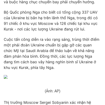
Phim VTV
và buộc hàng chục chuyến bay phải chuyển hướng.
Giải trí
Hậu trường
Bộ Quốc phòng Nga cho biết có tổng cộng 337 UAV
Điện ảnh
của Ukraine bị bắn hạ trên lãnh thổ Nga, trong đó có
Đời sống
Nhân vật
91 chiếc ở khu vực Moscow và 126 chiếc tại khu vực
Âm nhạc
Du lịch
Kursk - nơi các lực lượng Ukraine đang rút lui.
Khán giả
Giáo dục
Sao
Làm đẹp
Giải sao mai
Cuộc tấn công diễn ra vào rạng sáng, trùng thời điểm
Tuyển sinh
một phái đoàn Ukraine chuẩn bị gặp gỡ các quan
Công nghệ
Chất lượng cuộc sống
chức Mỹ tại Saudi Arabia để thảo luận về khả năng
Học trực tuyến
Hitech Công nghệ tương lai
đàm phán hòa bình. Đồng thời, các lực lượng Nga
Giao lưu trực tuyến
đang tìm cách bao vây hàng nghìn binh sĩ Ukraine ở
Sản phẩm
khu vực Kursk, phía tây Nga.
Lịch phát sóng
Thị trường
Tư vấn
Chuyên mục khác
(Ảnh: AP)
Emagazine
Podcast
Thị trưởng Moscow Sergei Sobyanin xác nhận hệ