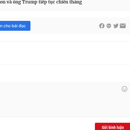
on và ông Trump tiếp tục chiến thắng
im cho bài đọc
Gửi bình luận