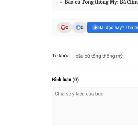
Bầu cử Tổng thống Mỹ: Bà Clint
0
0
Bài đọc hay? Thả t
Từ khóa:
bầu cử tổng thống mỹ
Bình luận
(
0
)