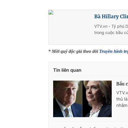
Bà Hillary Cl
VTV.vn - Tỷ phú D
trong cuộc bầu cử
* Mời quý độc giả theo dõi
Truyền hình tr
Tin liên quan
Bầu c
VTV.v
thủ l
nhằm 