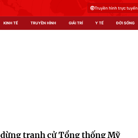
Truyền hình trực tuyến
KINH TẾ
TRUYỀN HÌNH
GIẢI TRÍ
Y TẾ
ĐỜI SỐNG
Pháp luật
Y tế
Truyền hình
Multimedia
Phim VTV
Video
Hậu trường
Shorts video
Nhân vật
Podcast
Khán giả
EMagazine
Giải sao mai
Photo
 dừng tranh cử Tổng thống Mỹ
Infographic