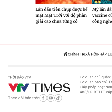
Lần đầu tiên chụp được bề
Mỹ lần đầ
mặt Mặt Trời với độ phân
vaccine 
giải cao chưa từng có
công ng
CHÍNH TRỊ
XÃ HỘI
PHÁP L
Cơ quan chủ quản:
THỜI BÁO VTV
Cơ quan báo chí:
T
Giấy phép hoạt độn
483/GP-BTTTT cấp
Theo dõi báo trên