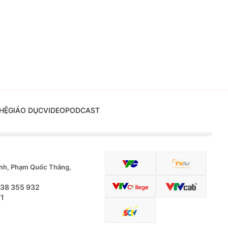
HỆ
GIÁO DỤC
VIDEO
PODCAST
nh, Phạm Quốc Thắng,
.38 355 932
71