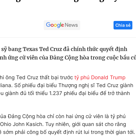
Góc ảnh
Chia sẻ
Giáo dục
Công nghệ
Tuyển sinh
Hitech Công ng
sỹ bang Texas Ted Cruz đã chính thức quyết định
Học trực tuyến
Sản phẩm
ành ứng cử viên của Đảng Cộng hòa trong cuộc bầu c
g
Thị trường
Tư vấn
hi ông Ted Cruz thất bại trước
tỷ phú Donald Trump
diana. Số phiếu đại biểu Thượng nghị sĩ Ted Cruz giành
u giành đủ tối thiểu 1.237 phiếu đại biểu để trở thành
của Đảng Cộng hòa chỉ còn hai ứng cử viên là tỷ phú
hio John Kasich. Tuy nhiên, giới quan sát cho rằng
sớm phải công bố quyết định rút lui trong thời gian tới.