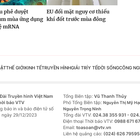
u phê duyệt
EU đối mặt nguy cơ thiếu
cúm mùa ứng dụng
khí đốt trước mùa đông
hệ mRNA
UẬT
THẾ GIỚI
KINH TẾ
TRUYỀN HÌNH
GIẢI TRÍ
Y TẾ
ĐỜI SỐNG
CÔNG NG
Đài Truyền hình Việt Nam
Tổng Biên tập:
Vũ Thanh Thủy
hời báo VTV
Phó Tổng Biên tập:
Nguyễn Thị Mỹ Hạ
g báo in và báo điện tử số
Nguyễn Trọng Ninh
 ngày 29/12/2023
Tổng đài VTV:
024.38 355 931 - 024
Ðiện thoại Thời báo VTV:
0988 671 6
Email:
toasoan@vtv.vn
Liên hệ quảng cáo:
(024) 626 79595