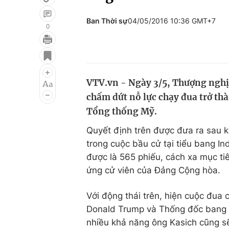
Ban Thời sự
04/05/2016 10:36 GMT+7
0
Giải trí
Đời sống
Điện ảnh
Du lịch
VTV.vn - Ngày 3/5, Thượng nghị 
Âm nhạc
Làm đẹp
chấm dứt nỗ lực chạy đua trở th
Sao
Chất lượng cuộc sốn
Tổng thống Mỹ.
Quyết định trên được đưa ra sau k
trong cuộc bầu cử tại tiểu bang In
được là 565 phiếu, cách xa mục tiê
ứng cử viên của Đảng Cộng hòa.
Với động thái trên, hiện cuộc đua 
Donald Trump và Thống đốc bang O
nhiều khả năng ông Kasich cũng sẽ 