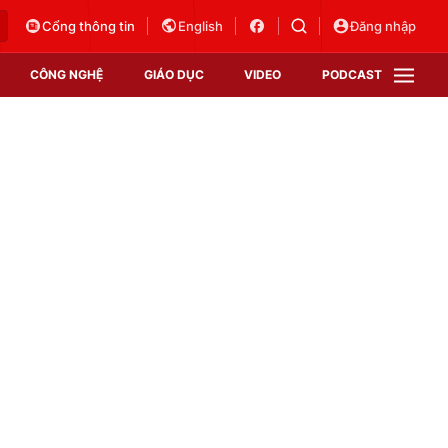
Cổng thông tin
English
Đăng nhập
CÔNG NGHỆ
GIÁO DỤC
VIDEO
PODCAST
VTV Money
VTV Thể thao
VTV Sức khoẻ
Bất động sản
Thị trường 24h
Tấm lòng Việt
Vươn mình bằng AI
VTV4
VTV8
VTV9
Lịch phát sóng
Giao lưu trực tuyến
Sự kiện