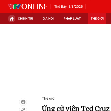
Thứ Bảy, 8/8/2026
CHÍNH TRỊ
XÃ HỘI
PHÁP LUẬT
THẾ GIỚI
Chính trị
Xã hội
Thế giới
Kinh tế
Tin tức
Tài chính
Thế giới đó đây
Thị trường
Câu chuyện quốc tế
Góc doanh nghiệp
Dữ liệu và đời sống
Thế giới
Ứng cử viên Ted Cruz