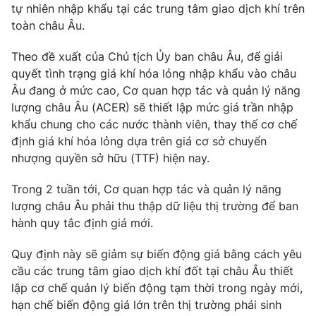
Phim VTV
tự nhiên nhập khẩu tại các trung tâm giao dịch khí trên
Giải trí
toàn châu Âu.
Hậu trường
Điện ảnh
Đời sống
Theo đề xuất của Chủ tịch Ủy ban châu Âu, để giải
Nhân vật
Âm nhạc
quyết tình trạng giá khí hóa lỏng nhập khẩu vào châu
Du lịch
Khán giả
Âu đang ở mức cao, Cơ quan hợp tác và quản lý năng
Giáo dục
Sao
lượng châu Âu (ACER) sẽ thiết lập mức giá trần nhập
Làm đẹp
Giải sao mai
khẩu chung cho các nước thành viên, thay thế cơ chế
Tuyển sinh
Công nghệ
định giá khí hóa lỏng dựa trên giá cơ sở chuyển
Chất lượng cuộc sống
Học trực tuyến
nhượng quyền sở hữu (TTF) hiện nay.
Hitech Công nghệ tương lai
Giao lưu trực tuyến
Trong 2 tuần tới, Cơ quan hợp tác và quản lý năng
Sản phẩm
lượng châu Âu phải thu thập dữ liệu thị trường để ban
Lịch phát sóng
hành quy tắc định giá mới.
Thị trường
Tư vấn
Quy định này sẽ giảm sự biến động giá bằng cách yêu
cầu các trung tâm giao dịch khí đốt tại châu Âu thiết
Chuyên mục khác
lập cơ chế quản lý biến động tạm thời trong ngày mới,
Emagazine
Podcast
hạn chế biến động giá lớn trên thị trường phái sinh