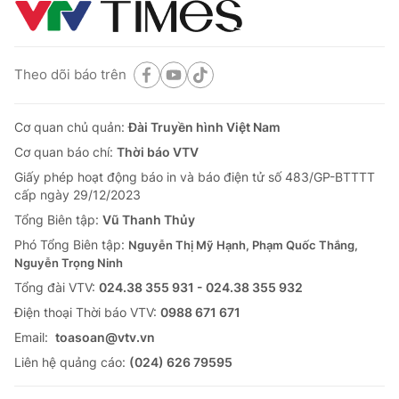
Theo dõi báo trên
Cơ quan chủ quản:
Đài Truyền hình Việt Nam
Cơ quan báo chí:
Thời báo VTV
Giấy phép hoạt động báo in và báo điện tử số 483/GP-BTTTT
cấp ngày 29/12/2023
Tổng Biên tập:
Vũ Thanh Thủy
Phó Tổng Biên tập:
Nguyễn Thị Mỹ Hạnh, Phạm Quốc Thắng,
Nguyễn Trọng Ninh
Tổng đài VTV:
024.38 355 931 - 024.38 355 932
Ðiện thoại Thời báo VTV:
0988 671 671
Email:
toasoan@vtv.vn
Liên hệ quảng cáo:
(024) 626 79595