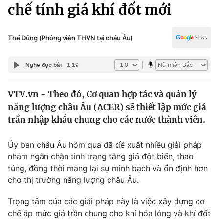
Chính trị
chế tính giá khí đốt mới
Truyền hình
Văn hóa - Giải trí
Xã hội
Y tế
Thế Dũng (Phóng viên THVN tại châu Âu)
Đời sống
Pháp luật
Công nghệ
Nghe đọc bài
1:19
Giáo dục
Y tế
VTV.vn - Theo đó, Cơ quan hợp tác và quản lý
năng lượng châu Âu (ACER) sẽ thiết lập mức giá
Thế giới
trần nhập khẩu chung cho các nước thành viên.
Tin tức
Kinh tế
Ủy ban châu Âu hôm qua đã đề xuất nhiều giải pháp
Thế giới đó đây
nhằm ngăn chặn tình trạng tăng giá đột biến, thao
Tài chính
túng, đồng thời mang lại sự minh bạch và ổn định hơn
Dữ liệu và đời sống
Câu chuyện quốc tế
cho thị trường năng lượng châu Âu.
Thị trường
Truyền hình
Trọng tâm của các giải pháp này là việc xây dựng cơ
Góc doanh nghiệp
chế áp mức giá trần chung cho khí hóa lỏng và khí đốt