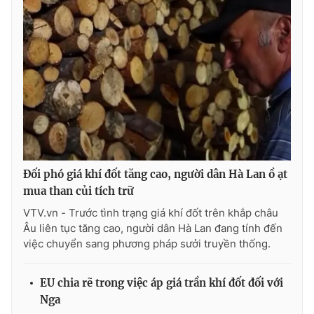
THỜI BÁO VTV
Theo dõi báo trên
Đối phó giá khí đốt tăng cao, người dân Hà Lan ồ ạt
Cơ quan chủ quản:
Đài Truyền hình Việt Nam
mua than củi tích trữ
Cơ quan báo chí:
Thời báo VTV
VTV.vn - Trước tình trạng giá khí đốt trên khắp châu
Giấy phép hoạt động báo in và báo điện tử số 483/GP-BTTTT
Âu liên tục tăng cao, người dân Hà Lan đang tính đến
cấp ngày 29/12/2023
việc chuyển sang phương pháp sưởi truyền thống.
Tổng Biên tập:
Vũ Thanh Thủy
Phó Tổng Biên tập:
Nguyễn Thị Mỹ Hạnh, Phạm Quốc Thắng,
EU chia rẽ trong việc áp giá trần khí đốt đối với
Nguyễn Trọng Ninh
Nga
Tổng đài VTV:
024.38 355 931 - 024.38 355 932