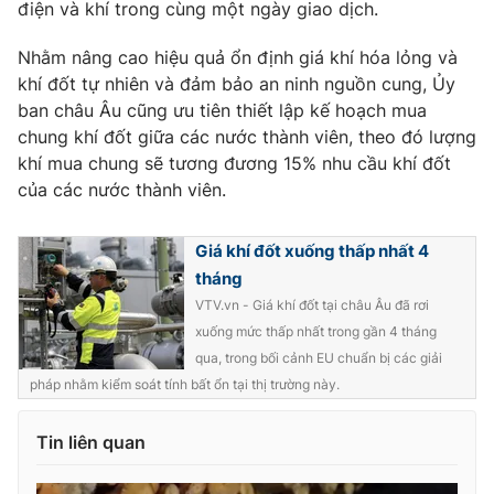
điện và khí trong cùng một ngày giao dịch.
Photo
Infographic
Nhằm nâng cao hiệu quả ổn định giá khí hóa lỏng và
khí đốt tự nhiên và đảm bảo an ninh nguồn cung, Ủy
Video
Shorts video
ban châu Âu cũng ưu tiên thiết lập kế hoạch mua
chung khí đốt giữa các nước thành viên, theo đó lượng
VTV Money
khí mua chung sẽ tương đương 15% nhu cầu khí đốt
VTV Thể thao
của các nước thành viên.
VTV Sức khoẻ
Bất động sản
Giá khí đốt xuống thấp nhất 4
tháng
Thị trường 24h
Tấm lòng Việt
VTV.vn - Giá khí đốt tại châu Âu đã rơi
xuống mức thấp nhất trong gần 4 tháng
VTV4
Vươn mình bằng AI
qua, trong bối cảnh EU chuẩn bị các giải
pháp nhằm kiểm soát tính bất ổn tại thị trường này.
VTV9
VTV8
Tin liên quan
Liên hệ tòa soạn
English