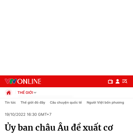
THẾ GIỚI
Chính trị
Tin tức
Thế giới đó đây
Câu chuyện quốc tế
Người Việt bốn phương
Xã hội
19/10/2022 16:30 GMT+7
Pháp luật
Chuyên mục
Kinh tế
Ủy ban châu Âu đề xuất cơ
Thể thao