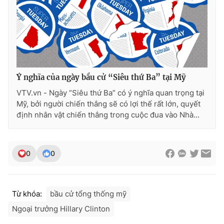
THỜI BÁO VTV
Ý nghĩa của ngày bầu cử “Siêu thứ Ba” tại Mỹ
VTV.vn - Ngày “Siêu thứ Ba” có ý nghĩa quan trọng tại
Theo dõi báo trên
Mỹ, bởi người chiến thắng sẽ có lợi thế rất lớn, quyết
định nhân vật chiến thắng trong cuộc đua vào Nhà...
Cơ quan chủ quản:
Đài Truyền hình Việt Nam
Cơ quan báo chí:
Thời báo VTV
0
0
Giấy phép hoạt động báo in và báo điện tử số 483/GP-BTTTT
cấp ngày 29/12/2023
Tổng Biên tập:
Vũ Thanh Thủy
Phó Tổng Biên tập:
Nguyễn Thị Mỹ Hạnh, Phạm Quốc Thắng,
Từ khóa:
bầu cử tổng thống mỹ
Nguyễn Trọng Ninh
Ngoại trưởng Hillary Clinton
Tổng đài VTV:
024.38 355 931 - 024.38 355 932