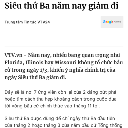
Chính trị
Siêu thứ Ba năm nay giảm đi
Truyền hình
Văn hóa - Giải trí
Xã hội
Y tế
Trung tâm Tin tức VTV24
Đời sống
Pháp luật
Công nghệ
Giáo dục
Y tế
VTV.vn - Năm nay, nhiều bang quan trọng như
Florida, Illinois hay Missouri không tổ chức bầu
Thế giới
cử trong ngày 1/3, khiến ý nghĩa chính trị của
ngày Siêu thứ Ba giảm đi.
Tin tức
Kinh tế
Thế giới đó đây
Đây sẽ là nơi 7 ứng viên còn lại của 2 đảng bứt phá
Tài chính
hoặc tìm cách thu hẹp khoảng cách trong cuộc đua
Dữ liệu và đời sống
Câu chuyện quốc tế
tới vòng bầu cử chính thức vào tháng 11 tới.
Thị trường
Truyền hình
Siêu thứ Ba được dùng để chỉ ngày thứ Ba đầu tiên
Góc doanh nghiệp
của tháng 2 hoặc tháng 3 của năm bầu cử Tổng thống