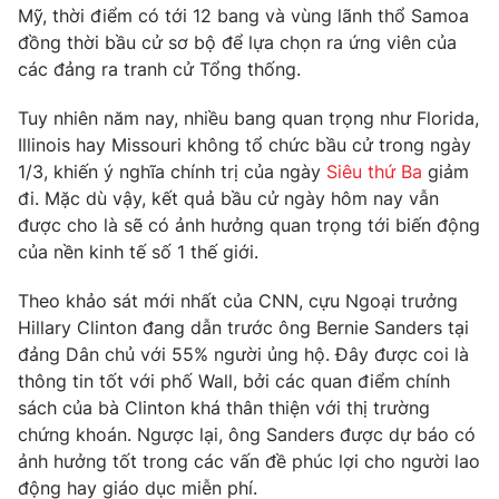
Phim VTV
Mỹ, thời điểm có tới 12 bang và vùng lãnh thổ Samoa
Giải trí
đồng thời bầu cử sơ bộ để lựa chọn ra ứng viên của
Hậu trường
các đảng ra tranh cử Tổng thống.
Điện ảnh
Đời sống
Nhân vật
Âm nhạc
Tuy nhiên năm nay, nhiều bang quan trọng như Florida,
Du lịch
Khán giả
Illinois hay Missouri không tổ chức bầu cử trong ngày
Giáo dục
Sao
1/3, khiến ý nghĩa chính trị của ngày
Siêu thứ Ba
giảm
Làm đẹp
Giải sao mai
đi. Mặc dù vậy, kết quả bầu cử ngày hôm nay vẫn
Tuyển sinh
Công nghệ
Chất lượng cuộc sống
được cho là sẽ có ảnh hưởng quan trọng tới biến động
Học trực tuyến
của nền kinh tế số 1 thế giới.
Hitech Công nghệ tương lai
Giao lưu trực tuyến
Theo khảo sát mới nhất của CNN, cựu Ngoại trưởng
Sản phẩm
Hillary Clinton đang dẫn trước ông Bernie Sanders tại
Lịch phát sóng
Thị trường
đảng Dân chủ với 55% người ủng hộ. Đây được coi là
thông tin tốt với phố Wall, bởi các quan điểm chính
Tư vấn
sách của bà Clinton khá thân thiện với thị trường
Chuyên mục khác
chứng khoán. Ngược lại, ông Sanders được dự báo có
ảnh hưởng tốt trong các vấn đề phúc lợi cho người lao
Emagazine
Podcast
động hay giáo dục miễn phí.