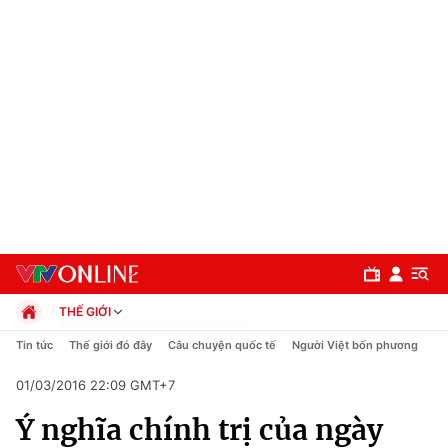
THẾ GIỚI
Chính trị
Tin tức
Thế giới đó đây
Câu chuyện quốc tế
Người Việt bốn phương
Xã hội
01/03/2016 22:09 GMT+7
Pháp luật
Chuyên mục
Kinh tế
Ý nghĩa chính trị của ngày
Thể thao