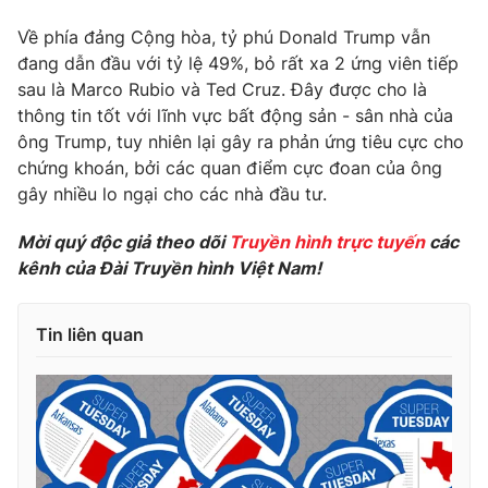
Photo
Infographic
Về phía đảng Cộng hòa, tỷ phú Donald Trump vẫn
đang dẫn đầu với tỷ lệ 49%, bỏ rất xa 2 ứng viên tiếp
sau là Marco Rubio và Ted Cruz. Đây được cho là
Video
Shorts video
thông tin tốt với lĩnh vực bất động sản - sân nhà của
ông Trump, tuy nhiên lại gây ra phản ứng tiêu cực cho
VTV Money
VTV Thể thao
chứng khoán, bởi các quan điểm cực đoan của ông
gây nhiều lo ngại cho các nhà đầu tư.
VTV Sức khoẻ
Bất động sản
Mời quý độc giả theo dõi
Truyền hình trực tuyến
các
kênh của Đài Truyền hình Việt Nam!
Thị trường 24h
Tấm lòng Việt
Tin liên quan
VTV4
Vươn mình bằng AI
VTV9
VTV8
Liên hệ tòa soạn
English