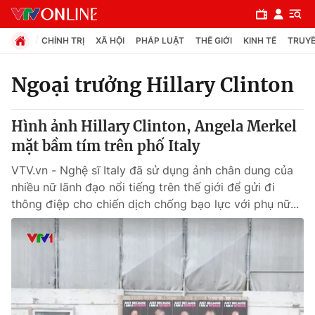
CHÍNH TRỊ
XÃ HỘI
PHÁP LUẬT
THẾ GIỚI
KINH TẾ
TRUYỀ
Ngoại trưởng Hillary Clinton
Chuyên mục
Hình ảnh Hillary Clinton, Angela Merkel
Chính trị
mặt bầm tím trên phố Italy
VTV.vn - Nghệ sĩ Italy đã sử dụng ảnh chân dung của
Xã hội
nhiều nữ lãnh đạo nổi tiếng trên thế giới để gửi đi
thông điệp cho chiến dịch chống bạo lực với phụ nữ...
Pháp luật
Y tế
Thế giới