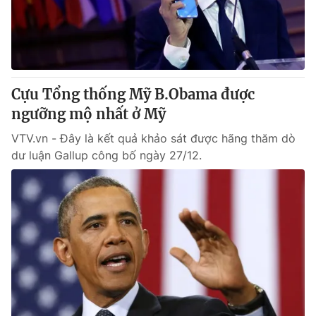
Giao lưu trực tuyến
Sản phẩm
Lịch phát sóng
Thị trường
Tư vấn
Cựu Tổng thống Mỹ B.Obama được
Chuyên mục khác
ngưỡng mộ nhất ở Mỹ
Emagazine
Podcast
VTV.vn - Đây là kết quả khảo sát được hãng thăm dò
dư luận Gallup công bố ngày 27/12.
Photo
Infographic
Video
Shorts video
VTV Money
VTV Thể thao
VTV Sức khoẻ
Bất động sản