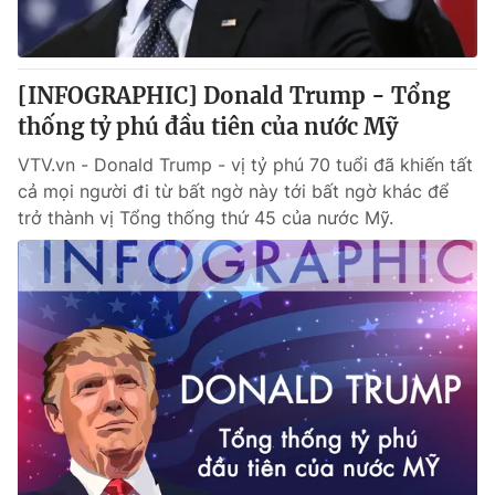
Thị trường 24h
Tấm lòng Việt
VTV4
Vươn mình bằng AI
[INFOGRAPHIC] Donald Trump - Tổng
thống tỷ phú đầu tiên của nước Mỹ
VTV9
VTV8
VTV.vn - Donald Trump - vị tỷ phú 70 tuổi đã khiến tất
cả mọi người đi từ bất ngờ này tới bất ngờ khác để
Liên hệ tòa soạn
English
trở thành vị Tổng thống thứ 45 của nước Mỹ.
THỜI BÁO VTV
Theo dõi báo trên
Cơ quan chủ quản:
Đài Truyền hình Việt Nam
Cơ quan báo chí:
Thời báo VTV