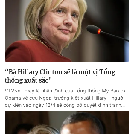
“Bà Hillary Clinton sẽ là một vị Tổng
thống xuất sắc"
VTV.vn - Đây là nhận định của Tổng thống Mỹ Barack
Obama về cựu Ngoại trưởng kiệt xuất Hillary - người
dự kiến vào ngày 12/4 sẽ công bố quyết định tranh...