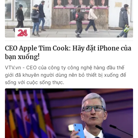
Tin tức
Kinh tế
Thế giới đó đây
Tài chính
Dữ liệu và đời sống
Câu chuyện quốc tế
Thị trường
CEO Apple Tim Cook: Hãy đặt iPhone của
Truyền hình
Góc doanh nghiệp
bạn xuống!
Phim VTV
Giải trí
VTV.vn - CEO của công ty công nghệ hàng đầu thế
Hậu trường
giới đã khuyên người dùng nên bỏ thiết bị xuống để
Điện ảnh
sống với cuộc sống thực.
Đời sống
Nhân vật
Âm nhạc
Du lịch
Khán giả
Giáo dục
Sao
Làm đẹp
Giải sao mai
Tuyển sinh
Công nghệ
Chất lượng cuộc sống
Học trực tuyến
Hitech Công nghệ tương lai