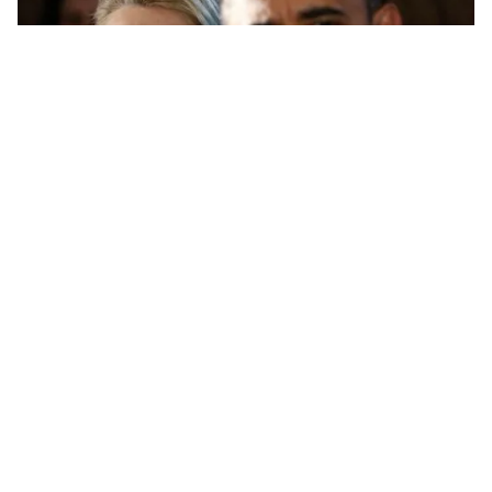
Tin mới
Video
Live
Emagazine
Trang chủ
Bà Hillary Clinton tranh cử Tổng thống
Mỹ
VTV.vn - Truyền thông Mỹ ngày 10/4 đưa tin, cựu
Ngoại trưởng Hillary Clinton sẽ chính thức mở chiến
dịch tranh cử Tổng thống Mỹ vào ngày 12/4 tới