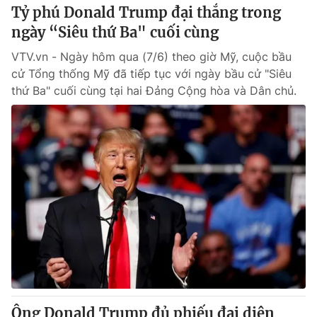
Tỷ phú Donald Trump đại thắng trong
ngày “Siêu thứ Ba" cuối cùng
VTV.vn - Ngày hôm qua (7/6) theo giờ Mỹ, cuộc bầu
cử Tổng thống Mỹ đã tiếp tục với ngày bầu cử "Siêu
thứ Ba" cuối cùng tại hai Đảng Cộng hòa và Dân chủ.
Ông Donald Trump đủ phiếu đại diện