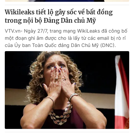
Wikileaks tiết lộ gây sốc về bất đồng
® Cấm sao chép dưới mọi hình thức nếu không có sự chấp
trong nội bộ Đảng Dân chủ Mỹ
thuận bằng văn bản. Ghi rõ nguồn VTV.vn khi phát hành lại
thông tin từ website này.
VTV.vn- Ngày 27/7, trang mạng WikiLeaks đã công bố
một đoạn ghi âm được cho là lấy từ các email bị rò rỉ
của Ủy ban Toàn Quốc đảng Dân Chủ Mỹ (DNC).