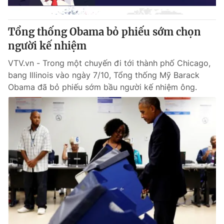
Giấy phép hoạt động báo in và báo điện tử số 483/GP-BTTTT
cấp ngày 29/12/2023
Tổng thống Obama bỏ phiếu sớm chọn
Tổng Biên tập:
Vũ Thanh Thủy
người kế nhiệm
Phó Tổng Biên tập:
Nguyễn Thị Mỹ Hạnh, Phạm Quốc Thắng,
Nguyễn Trọng Ninh
VTV.vn - Trong một chuyến đi tới thành phố Chicago,
Tổng đài VTV:
024.38 355 931 - 024.38 355 932
bang Illinois vào ngày 7/10, Tổng thống Mỹ Barack
Ðiện thoại Thời báo VTV:
024.66 897 897
Obama đã bỏ phiếu sớm bầu người kế nhiệm ông.
Email:
toasoan@vtv.vn
Liên hệ quảng cáo:
024-7300.7108