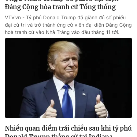
Đảng Cộng hòa tranh cử Tổng thống
VTV.vn - Tỷ phú Donald Trump đã giành đủ số phiếu
đại cử tri và trở thành ứng cử viên đại diện Đảng Cộng
hoà tranh cử vào Nhà Trắng vào đầu tháng 11 tới.
Nhiều quan điểm trái chiều sau khi tỷ phú
Donald Trump thắng cử tại Indiana