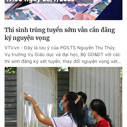
Giao lưu trực tuyến
Sản phẩm
Lịch phát sóng
Thị trường
Tư vấn
Thí sinh trúng tuyển sớm vẫn cần đăng
ký nguyện vọng
Chuyên mục khác
Emagazine
VTV.vn - Đây là lưu ý của PGS.TS Nguyễn Thu Thủy,
Podcast
Vụ trưởng Vụ Giáo dục và đại học, Bộ GD&ĐT với các
thí sinh đăng ký xét tuyển, thay đổi nguyện vọng xét...
Photo
Infographic
Video
Shorts video
VTV Money
VTV Thể thao
VTV Sức khoẻ
Bất động sản