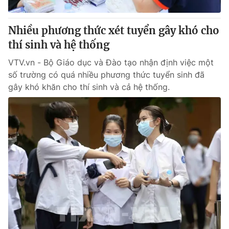
Giấy phép hoạt động báo in và báo điện tử số 483/GP-BTTTT
cấp ngày 29/12/2023
Nhiều phương thức xét tuyển gây khó cho
Tổng Biên tập:
Vũ Thanh Thủy
thí sinh và hệ thống
Phó Tổng Biên tập:
Nguyễn Thị Mỹ Hạnh, Phạm Quốc Thắng,
Nguyễn Trọng Ninh
VTV.vn - Bộ Giáo dục và Đào tạo nhận định việc một
Tổng đài VTV:
024.38 355 931 - 024.38 355 932
số trường có quá nhiều phương thức tuyển sinh đã
Ðiện thoại Thời báo VTV:
024.66 897 897
gây khó khăn cho thí sinh và cả hệ thống.
Email:
toasoan@vtv.vn
Liên hệ quảng cáo:
024-7300.7108