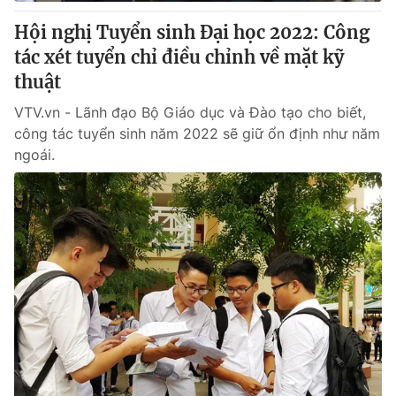
Hội nghị Tuyển sinh Đại học 2022: Công
® Cấm sao chép dưới mọi hình thức nếu không có sự chấp
tác xét tuyển chỉ điều chỉnh về mặt kỹ
thuận bằng văn bản. Ghi rõ nguồn VTV.vn khi phát hành lại
thuật
thông tin từ website này.
VTV.vn - Lãnh đạo Bộ Giáo dục và Đào tạo cho biết,
công tác tuyển sinh năm 2022 sẽ giữ ổn định như năm
ngoái.