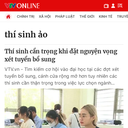
CHÍNH TRỊ
XÃ HỘI
PHÁP LUẬT
THẾ GIỚI
KINH TẾ
TRUYỀ
thí sinh ảo
Chuyên mục
Thí sinh cẩn trọng khi đặt nguyện vọng
Chính trị
xét tuyển bổ sung
VTV.vn - Tìm kiếm cơ hội vào đại học tại các đợt xét
Xã hội
tuyển bổ sung, cánh cửa rộng mở hơn tuy nhiên các
thí sinh cần thận trọng trong việc lực chọn ngành...
Pháp luật
Y tế
Thế giới