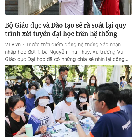
Thị trường 24h
Tấm lòng Việt
VTV4
Vươn mình bằng AI
Bộ Giáo dục và Đào tạo sẽ rà soát lại quy
trình xét tuyển đại học trên hệ thống
VTV9
VTV8
VTV.vn - Trước thời điểm đóng hệ thống xác nhận
nhập học đợt 1, bà Nguyễn Thu Thủy, Vụ trưởng Vụ
Liên hệ tòa soạn
English
Giáo dục Đại học đã có những chia sẻ nhìn lại công...
THỜI BÁO VTV
Theo dõi báo trên
Cơ quan chủ quản:
Đài Truyền hình Việt Nam
Cơ quan báo chí:
Thời báo VTV