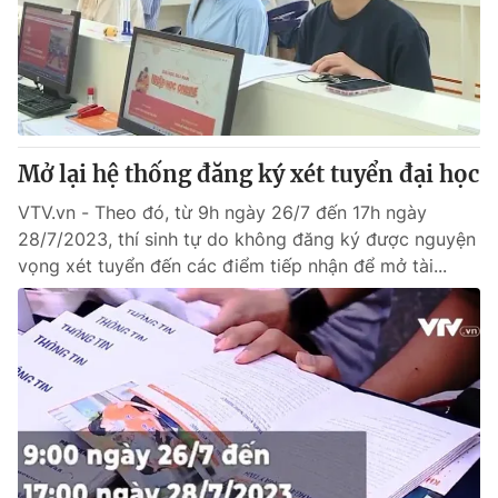
Tin tức
Kinh tế
Thế giới đó đây
Tài chính
Dữ liệu và đời sống
Câu chuyện quốc tế
Thị trường
Mở lại hệ thống đăng ký xét tuyển đại học
Truyền hình
Góc doanh nghiệp
VTV.vn - Theo đó, từ 9h ngày 26/7 đến 17h ngày
Phim VTV
Giải trí
28/7/2023, thí sinh tự do không đăng ký được nguyện
Hậu trường
vọng xét tuyển đến các điểm tiếp nhận để mở tài...
Điện ảnh
Đời sống
Nhân vật
Âm nhạc
Du lịch
Khán giả
Giáo dục
Sao
Làm đẹp
Giải sao mai
Tuyển sinh
Công nghệ
Chất lượng cuộc sống
Học trực tuyến
Hitech Công nghệ tương lai