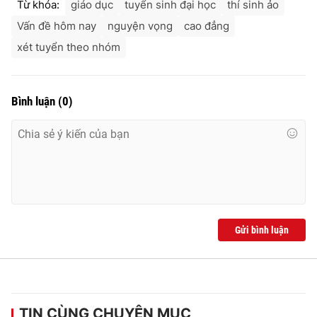
Từ khóa:
giáo dục
tuyển sinh đại học
thí sinh ảo
Vấn đề hôm nay
nguyện vọng
cao đẳng
xét tuyển theo nhóm
Bình luận
(
0
)
Gửi bình luận
TIN CÙNG CHUYÊN MỤC