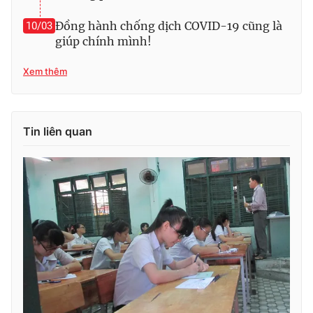
Ðiện thoại Thời báo VTV:
024.66 897 897
Đồng hành chống dịch COVID-19 cũng là
10/03
Email:
toasoan@vtv.vn
giúp chính mình!
Liên hệ quảng cáo:
024-7300.7108
Xem thêm
Tin liên quan
® Cấm sao chép dưới mọi hình thức nếu không có sự chấp
thuận bằng văn bản. Ghi rõ nguồn VTV.vn khi phát hành lại
thông tin từ website này.