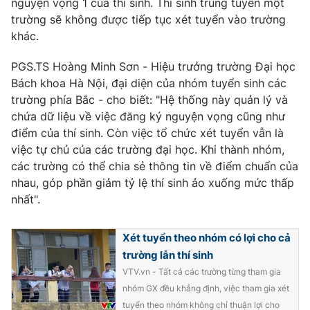
nguyện vọng 1 của thí sinh. Thí sinh trúng tuyển một
trường sẽ không được tiếp tục xét tuyển vào trường
Photo
Infographic
khác.
Video
Shorts video
PGS.TS Hoàng Minh Sơn - Hiệu trưởng trường Đại học
Bách khoa Hà Nội, đại diện của nhóm tuyển sinh các
trường phía Bắc - cho biết: "Hệ thống này quản lý và
VTV Money
VTV Thể thao
chứa dữ liệu về việc đăng ký nguyện vọng cũng như
điểm của thí sinh. Còn việc tổ chức xét tuyển vẫn là
VTV Sức khoẻ
Bất động sản
việc tự chủ của các trường đại học. Khi thành nhóm,
các trường có thể chia sẻ thông tin về điểm chuẩn của
Thị trường 24h
nhau, góp phần giảm tỷ lệ thí sinh ảo xuống mức thấp
Tấm lòng Việt
nhất".
VTV4
Vươn mình bằng AI
Xét tuyển theo nhóm có lợi cho cả
trường lẫn thí sinh
VTV9
VTV8
VTV.vn - Tất cả các trường từng tham gia
nhóm GX đều khẳng định, việc tham gia xét
Liên hệ tòa soạn
English
tuyển theo nhóm không chỉ thuận lợi cho