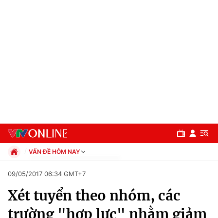
VẤN ĐỀ HÔM NAY
Chính trị
09/05/2017 06:34 GMT+7
Xã hội
Xét tuyển theo nhóm, các
Pháp luật
Chuyên mục
Kinh tế
trường "hợp lực" nhằm giảm
Thể thao