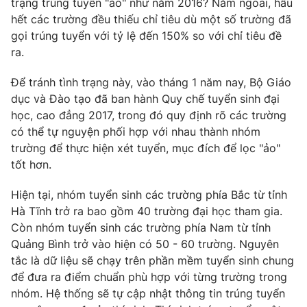
trạng trúng tuyển "ảo" như năm 2016? Năm ngoái, hầu
Phim VTV
Giải trí
hết các trường đều thiếu chỉ tiêu dù một số trường đã
Hậu trường
gọi trúng tuyển với tỷ lệ đến 150% so với chỉ tiêu đề
Điện ảnh
ra.
Đời sống
Nhân vật
Âm nhạc
Để tránh tình trạng này, vào tháng 1 năm nay, Bộ Giáo
Du lịch
Khán giả
Giáo dục
Sao
dục và Đào tạo đã ban hành Quy chế tuyển sinh đại
Làm đẹp
Giải sao mai
học, cao đẳng 2017, trong đó quy định rõ các trường
Tuyển sinh
có thể tự nguyện phối hợp với nhau thành nhóm
Công nghệ
Chất lượng cuộc sống
trường để thực hiện xét tuyển, mục đích để lọc "ảo"
Học trực tuyến
Hitech Công nghệ tương lai
tốt hơn.
Giao lưu trực tuyến
Sản phẩm
Hiện tại, nhóm tuyển sinh các trường phía Bắc từ tỉnh
Hà Tĩnh trở ra bao gồm 40 trường đại học tham gia.
Lịch phát sóng
Thị trường
Còn nhóm tuyển sinh các trường phía Nam từ tỉnh
Quảng Bình trở vào hiện có 50 - 60 trường. Nguyên
Tư vấn
tắc là dữ liệu sẽ chạy trên phần mềm tuyển sinh chung
Chuyên mục khác
để đưa ra điểm chuẩn phù hợp với từng trường trong
Emagazine
Podcast
nhóm. Hệ thống sẽ tự cập nhật thông tin trúng tuyển