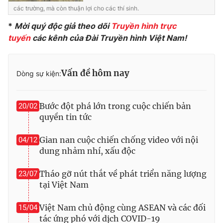
các trường, mà còn thuận lợi cho các thí sinh.
*
Mời quý độc giả theo dõi
Truyền hình trực
tuyến
các kênh của Đài Truyền hình Việt Nam!
THỜI BÁO VTV
Vấn đề hôm nay
Dòng sự kiện:
Theo dõi báo trên
Bước đột phá lớn trong cuộc chiến bản
20/02
quyền tin tức
Cơ quan chủ quản:
Đài Truyền hình Việt Nam
Cơ quan báo chí:
Thời báo VTV
Gian nan cuộc chiến chống video với nội
04/12
dung nhảm nhí, xấu độc
Giấy phép hoạt động báo in và báo điện tử số 483/GP-BTTTT
cấp ngày 29/12/2023
Tháo gỡ nút thắt về phát triển năng lượng
23/07
Tổng Biên tập:
Vũ Thanh Thủy
tại Việt Nam
Phó Tổng Biên tập:
Nguyễn Thị Mỹ Hạnh, Phạm Quốc Thắng,
Nguyễn Trọng Ninh
Việt Nam chủ động cùng ASEAN và các đối
15/04
Tổng đài VTV:
024.38 355 931 - 024.38 355 932
tác ứng phó với dịch COVID-19