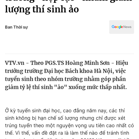
Chính trị
lượng thí sinh ảo
Truyền hình
Văn hóa - Giải trí
Xã hội
Y tế
Ban Thời sự
Đời sống
Pháp luật
Công nghệ
Giáo dục
Y tế
VTV.vn - Theo PGS.TS Hoàng Minh Sơn - Hiệu
trưởng trường Đại học Bách khoa Hà Nội, việc
Thế giới
tuyển sinh theo nhóm trường nhằm góp phần
Tin tức
giảm tỷ lệ thí sinh "ảo" xuống mức thấp nhất.
Kinh tế
Thế giới đó đây
Tài chính
Dữ liệu và đời sống
Ở kỳ tuyển sinh đại học, cao đẳng năm nay, các thí
Câu chuyện quốc tế
Thị trường
sinh không bị hạn chế số lượng nhưng chỉ được xét
trúng tuyển theo một nguyện vọng ưu tiên cao nhất có
Truyền hình
Góc doanh nghiệp
thể. Vì thế, vấn đề đặt ra là làm thế nào để tránh tình