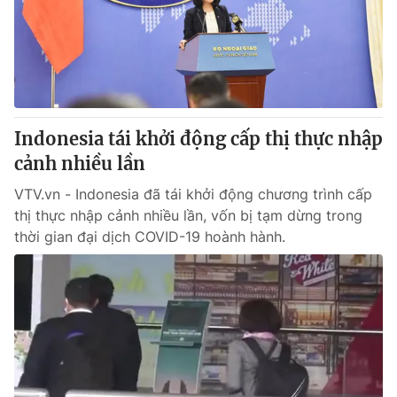
Tin tức
Kinh tế
Thế giới đó đây
Tài chính
Dữ liệu và đời sống
Câu chuyện quốc tế
Thị trường
Indonesia tái khởi động cấp thị thực nhập
Truyền hình
Góc doanh nghiệp
cảnh nhiều lần
Phim VTV
Giải trí
VTV.vn - Indonesia đã tái khởi động chương trình cấp
Hậu trường
thị thực nhập cảnh nhiều lần, vốn bị tạm dừng trong
Điện ảnh
thời gian đại dịch COVID-19 hoành hành.
Đời sống
Nhân vật
Âm nhạc
Du lịch
Khán giả
Giáo dục
Sao
Làm đẹp
Giải sao mai
Tuyển sinh
Công nghệ
Chất lượng cuộc sống
Học trực tuyến
Hitech Công nghệ tương lai