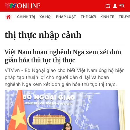
CHÍNH TRỊ
XÃ HỘI
PHÁP LUẬT
THẾ GIỚI
KINH TẾ
TRUYỀ
thị thực nhập cảnh
Chuyên mục
Việt Nam hoan nghênh Nga xem xét đơn
Chính trị
giản hóa thủ tục thị thực
VTV.vn - Bộ Ngoại giao cho biết Việt Nam ủng hộ biện
Xã hội
pháp tạo thuận lợi cho người dân đi lại và hoan
nghênh Nga xem xét đơn giản hóa thủ tục thị thực.
Pháp luật
Y tế
Thế giới