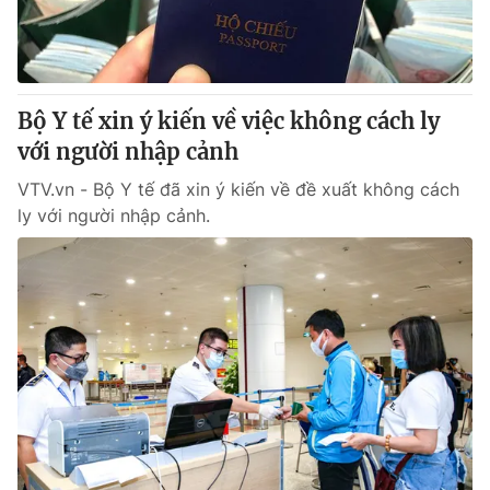
Thị trường 24h
Tấm lòng Việt
VTV4
Vươn mình bằng AI
Bộ Y tế xin ý kiến về việc không cách ly
VTV9
VTV8
với người nhập cảnh
VTV.vn - Bộ Y tế đã xin ý kiến về đề xuất không cách
Liên hệ tòa soạn
English
ly với người nhập cảnh.
THỜI BÁO VTV
Theo dõi báo trên
Cơ quan chủ quản:
Đài Truyền hình Việt Nam
Cơ quan báo chí:
Thời báo VTV