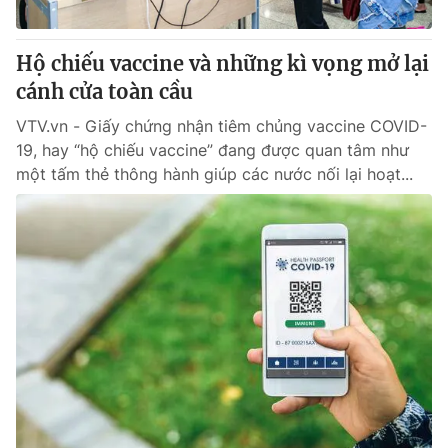
Giấy phép hoạt động báo in và báo điện tử số 483/GP-BTTTT
cấp ngày 29/12/2023
Hộ chiếu vaccine và những kì vọng mở lại
Tổng Biên tập:
Vũ Thanh Thủy
cánh cửa toàn cầu
Phó Tổng Biên tập:
Nguyễn Thị Mỹ Hạnh, Phạm Quốc Thắng,
Nguyễn Trọng Ninh
VTV.vn - Giấy chứng nhận tiêm chủng vaccine COVID-
Tổng đài VTV:
024.38 355 931 - 024.38 355 932
19, hay “hộ chiếu vaccine” đang được quan tâm như
Ðiện thoại Thời báo VTV:
024.66 897 897
một tấm thẻ thông hành giúp các nước nối lại hoạt...
Email:
toasoan@vtv.vn
Liên hệ quảng cáo:
024-7300.7108