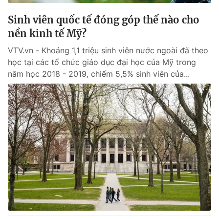
Sinh viên quốc tế đóng góp thế nào cho
® Cấm sao chép dưới mọi hình thức nếu không có sự chấp
nền kinh tế Mỹ?
thuận bằng văn bản. Ghi rõ nguồn VTV.vn khi phát hành lại
thông tin từ website này.
VTV.vn - Khoảng 1,1 triệu sinh viên nước ngoài đã theo
học tại các tổ chức giáo dục đại học của Mỹ trong
năm học 2018 - 2019, chiếm 5,5% sinh viên của...