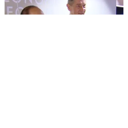
Tin mới
Video
Live
Emagazine
Trang chủ
Hong Kong (Trung Quốc) miễn thị thực
cho người mang hộ chiếu công vụ Việt
Nam
VTV.vn - Quyết định này là phù hợp với tiến trình phát
triển quan hệ tốt đẹp giữa hai bên và kết quả giải
quyết tích cực những tồn tại trong lĩnh vực di trú...