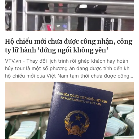
Giao lưu trực tuyến
Sản phẩm
Lịch phát sóng
Thị trường
Tư vấn
Hộ chiếu mới chưa được công nhận, công
Chuyên mục khác
ty lữ hành 'đứng ngồi không yên'
Emagazine
Podcast
VTV.vn - Thay đổi lịch trình rồi ghép khách hay hoàn
hủy tour là một số phương án đang được tính đến khi
Photo
Infographic
hộ chiếu mới của Việt Nam tạm thời chưa được công...
Video
Shorts video
VTV Money
VTV Thể thao
VTV Sức khoẻ
Bất động sản