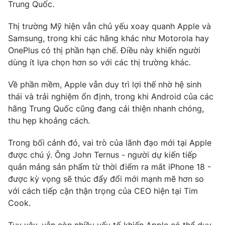
Trung Quốc.
Ðiện thoại Thời báo VTV:
024.66 897 897
Email:
toasoan@vtv.vn
Thị trường Mỹ hiện vẫn chủ yếu xoay quanh Apple và
Liên hệ quảng cáo:
024-7300.7108
Samsung, trong khi các hãng khác như Motorola hay
OnePlus có thị phần hạn chế. Điều này khiến người
dùng ít lựa chọn hơn so với các thị trường khác.
Về phần mềm, Apple vẫn duy trì lợi thế nhờ hệ sinh
thái và trải nghiệm ổn định, trong khi Android của các
hãng Trung Quốc cũng đang cải thiện nhanh chóng,
thu hẹp khoảng cách.
Trong bối cảnh đó, vai trò của lãnh đạo mới tại Apple
được chú ý. Ông John Ternus - người dự kiến tiếp
quản mảng sản phẩm từ thời điểm ra mắt iPhone 18 -
® Cấm sao chép dưới mọi hình thức nếu không có sự chấp
được kỳ vọng sẽ thúc đẩy đổi mới mạnh mẽ hơn so
thuận bằng văn bản. Ghi rõ nguồn VTV.vn khi phát hành lại
với cách tiếp cận thận trọng của CEO hiện tại Tim
thông tin từ website này.
Cook.