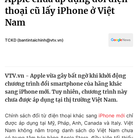
Chính trị
Truyền hình
thoại cũ lấy iPhone ở Việt
Văn hóa - Giải trí
Xã hội
Nam
Y tế
Đời sống
Pháp luật
Công nghệ
TCKD (bantintaichinh@vtv.vn)
Giáo dục
Y tế
Thế giới
VTV.vn - Apple vừa gây bất ngờ khi khởi động
chương trình đổi smartphone của hãng khác
Tin tức
Kinh tế
sang iPhone mới. Tuy nhiên, chương trình này
Thế giới đó đây
chưa được áp dụng tại thị trường Việt Nam.
Tài chính
Dữ liệu và đời sống
Câu chuyện quốc tế
Chính sách đổi từ điện thoại khác sang
iPhone mới
chỉ
Thị trường
được áp dụng tại Mỹ, Pháp, Anh, Canada và Italy. Việt
Truyền hình
Góc doanh nghiệp
Nam không nằm trong danh sách do Việt Nam chưa
có trung tâm bán hàng Apple Store, điều kiện tối thiểu