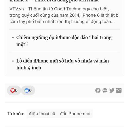
VTV.vn - Thông tin từ Good Technology cho biết,
Photo
Infographic
trong quý cuối cùng của năm 2014, iPhone 6 là thiết bị
cầm tay phổ biến nhất trên thị trường di động toàn...
Video
Shorts video
Chiêm ngưỡng ốp iPhone độc đáo “hai trong
VTV Money
VTV Thể thao
một”
VTV Sức khoẻ
Bất động sản
Lộ diện iPhone mới sở hữu vỏ nhựa và màn
hình 4 inch
Thị trường 24h
Tấm lòng Việt
0
0
VTV4
Vươn mình bằng AI
VTV9
VTV8
Từ khóa:
điện thoại cũ
đổi iPhone mới
Liên hệ tòa soạn
English