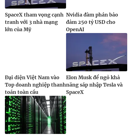
Ðiện thoại Thời báo VTV:
024.66 897 897
Email:
toasoan@vtv.vn
SpaceX tham vọng cạnh
Nvidia đàm phán bảo
Liên hệ quảng cáo:
024-7300.7108
tranh với 3 nhà mạng
đảm 250 tỷ USD cho
lớn của Mỹ
OpenAI
Đại diện Việt Nam vào
Elon Musk để ngỏ khả
Top doanh nghiệp thanh
năng sáp nhập Tesla và
toán toàn cầu
SpaceX
® Cấm sao chép dưới mọi hình thức nếu không có sự chấp
thuận bằng văn bản. Ghi rõ nguồn VTV.vn khi phát hành lại
thông tin từ website này.