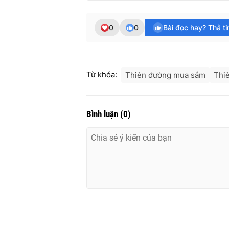
0
0
Bài đọc hay? Thả t
Từ khóa:
Thiên đường mua sắm
Thi
Bình luận
(
0
)