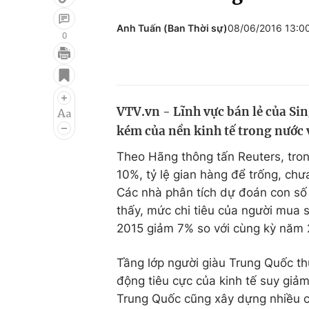
Anh Tuấn (Ban Thời sự)
08/06/2016 13:0
0
Giải trí
Đời sống
Điện ảnh
Du lịch
VTV.vn - Lĩnh vực bán lẻ của Si
Âm nhạc
Làm đẹp
kém của nền kinh tế trong nước 
Sao
Chất lượng cuộc sốn
Theo Hãng thông tấn Reuters, tron
10%, tỷ lệ gian hàng để trống, chư
Các nhà phân tích dự đoán con số n
thấy, mức chi tiêu của người mua 
2015 giảm 7% so với cùng kỳ năm 
Tầng lớp người giàu Trung Quốc t
động tiêu cực của kinh tế suy giả
Trung Quốc cũng xây dựng nhiều c