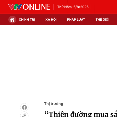
Thứ Năm, 6/8/2026
CHÍNH TRỊ
XÃ HỘI
PHÁP LUẬT
THẾ GIỚI
Chính trị
Xã hội
Thế giới
Kinh tế
Tin tức
Tài chính
Thế giới đó đây
Thị trường
Câu chuyện quốc tế
Góc doanh nghiệp
Dữ liệu và đời sống
Thị trường
“Thiên đường mua sắ