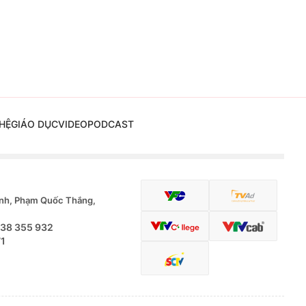
HỆ
GIÁO DỤC
VIDEO
PODCAST
nh, Phạm Quốc Thắng,
.38 355 932
71