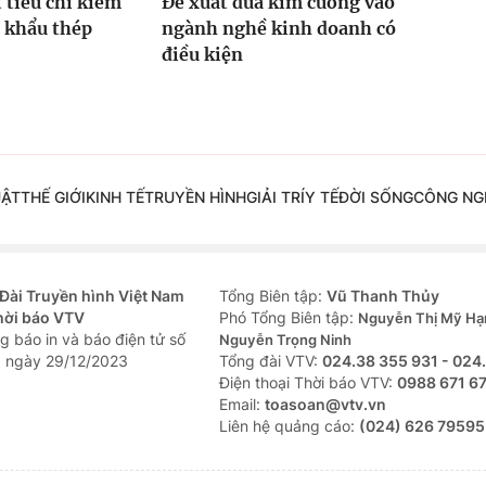
t tiêu chí kiểm
Đề xuất đưa kim cương vào
 khẩu thép
ngành nghề kinh doanh có
điều kiện
UẬT
THẾ GIỚI
KINH TẾ
TRUYỀN HÌNH
GIẢI TRÍ
Y TẾ
ĐỜI SỐNG
CÔNG NG
Đài Truyền hình Việt Nam
Tổng Biên tập:
Vũ Thanh Thủy
hời báo VTV
Phó Tổng Biên tập:
Nguyễn Thị Mỹ Hạ
g báo in và báo điện tử số
Nguyễn Trọng Ninh
 ngày 29/12/2023
Tổng đài VTV:
024.38 355 931 - 024
Ðiện thoại Thời báo VTV:
0988 671 6
Email:
toasoan@vtv.vn
Liên hệ quảng cáo:
(024) 626 79595