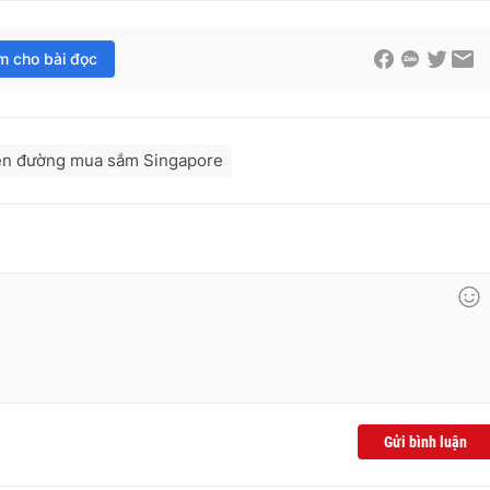
im cho bài đọc
ên đường mua sắm Singapore
Gửi bình luận