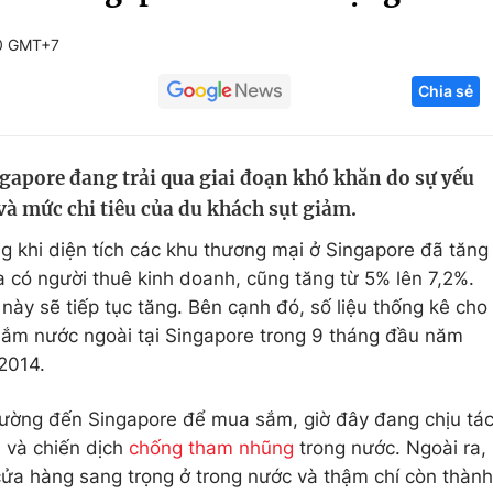
Góc ảnh
0 GMT+7
Chia sẻ
Giáo dục
Công nghệ
Tuyển sinh
Hitech Công ng
ngapore đang trải qua giai đoạn khó khăn do sự yếu
Học trực tuyến
Sản phẩm
và mức chi tiêu của du khách sụt giảm.
g
Thị trường
g khi diện tích các khu thương mại ở Singapore đã tăng
Tư vấn
a có người thuê kinh doanh, cũng tăng từ 5% lên 7,2%.
ày sẽ tiếp tục tăng. Bên cạnh đó, số liệu thống kê cho
sắm nước ngoài tại Singapore trong 9 tháng đầu năm
2014.
hường đến Singapore để mua sắm, giờ đây đang chịu tá
m và chiến dịch
chống tham nhũng
trong nước. Ngoài ra,
ửa hàng sang trọng ở trong nước và thậm chí còn thành