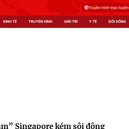
Truyền hình trực tuyến
KINH TẾ
TRUYỀN HÌNH
GIẢI TRÍ
Y TẾ
ĐỜI SỐNG
Pháp luật
Y tế
Truyền hình
Multimedia
Phim VTV
Video
Hậu trường
Shorts video
Nhân vật
Podcast
Khán giả
EMagazine
Giải sao mai
Photo
m” Singapore kém sôi động
Infographic