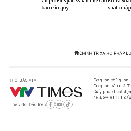
Cổ phiếu SpaceX lao dốc sau
EU rà soá
báo cáo quý
soát nhập
CHÍNH TRỊ
XÃ HỘI
PHÁP L
Cơ quan chủ quản:
THỜI BÁO VTV
Cơ quan báo chí:
T
Giấy phép hoạt độn
483/GP-BTTTT cấp
Theo dõi báo trên