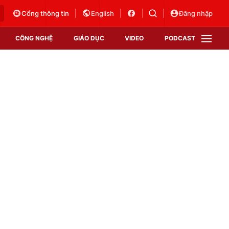
Cổng thông tin
English
Đăng nhập
CÔNG NGHỆ
GIÁO DỤC
VIDEO
PODCAST
VTV Money
VTV Thể thao
VTV Sức khoẻ
Bất động sản
Thị trường 24h
Tấm lòng Việt
Vươn mình bằng AI
VTV4
VTV8
VTV9
Lịch phát sóng
Giao lưu trực tuyến
Sự kiện