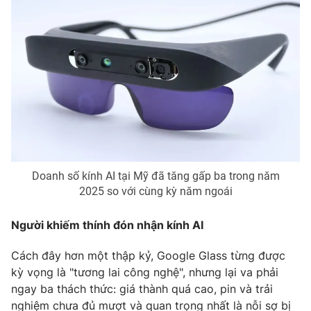
THỜI BÁO VTV
Theo dõi báo trên
Cơ quan chủ quản:
Đài Truyền hình Việt Nam
Cơ quan báo chí:
Thời báo VTV
Doanh số kính AI tại Mỹ đã tăng gấp ba trong năm
Giấy phép hoạt động báo in và báo điện tử số 483/GP-BTTTT
2025 so với cùng kỳ năm ngoái
cấp ngày 29/12/2023
Tổng Biên tập:
Vũ Thanh Thủy
Người khiếm thính đón nhận kính AI
Phó Tổng Biên tập:
Nguyễn Thị Mỹ Hạnh, Phạm Quốc Thắng,
Nguyễn Trọng Ninh
Cách đây hơn một thập kỷ, Google Glass từng được
kỳ vọng là "tương lai công nghệ", nhưng lại va phải
Tổng đài VTV:
024.38 355 931 - 024.38 355 932
ngay ba thách thức: giá thành quá cao, pin và trải
Ðiện thoại Thời báo VTV:
024.66 897 897
nghiệm chưa đủ mượt và quan trọng nhất là nỗi sợ bị