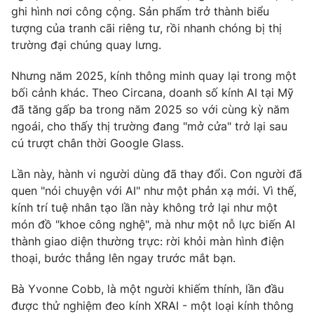
Email:
toasoan@vtv.vn
ghi hình nơi công cộng. Sản phẩm trở thành biểu
Liên hệ quảng cáo:
024-7300.7108
tượng của tranh cãi riêng tư, rồi nhanh chóng bị thị
trường đại chúng quay lưng.
Nhưng năm 2025, kính thông minh quay lại trong một
bối cảnh khác. Theo Circana, doanh số kính AI tại Mỹ
đã tăng gấp ba trong năm 2025 so với cùng kỳ năm
ngoái, cho thấy thị trường đang "mở cửa" trở lại sau
cú trượt chân thời Google Glass.
Lần này, hành vi người dùng đã thay đổi. Con người đã
quen "nói chuyện với AI" như một phản xạ mới. Vì thế,
kính trí tuệ nhân tạo lần này không trở lại như một
® Cấm sao chép dưới mọi hình thức nếu không có sự chấp
món đồ "khoe công nghệ", mà như một nỗ lực biến AI
thuận bằng văn bản. Ghi rõ nguồn VTV.vn khi phát hành lại
thành giao diện thường trực: rời khỏi màn hình điện
thông tin từ website này.
thoại, bước thẳng lên ngay trước mắt bạn.
Bà Yvonne Cobb, là một người khiếm thính, lần đầu
được thử nghiệm đeo kính XRAI - một loại kính thông