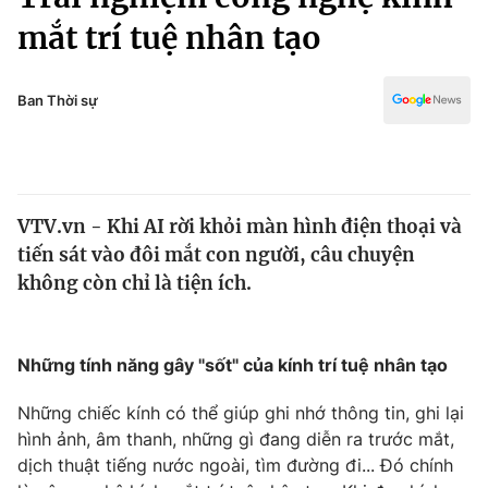
Chính trị
Truyền hình
mắt trí tuệ nhân tạo
Văn hóa - Giải trí
Xã hội
Y tế
Ban Thời sự
Đời sống
Pháp luật
Công nghệ
Giáo dục
Y tế
VTV.vn - Khi AI rời khỏi màn hình điện thoại và
tiến sát vào đôi mắt con người, câu chuyện
Thế giới
không còn chỉ là tiện ích.
Tin tức
Kinh tế
Thế giới đó đây
Những tính năng gây "sốt" của kính trí tuệ nhân tạo
Tài chính
Dữ liệu và đời sống
Câu chuyện quốc tế
Thị trường
Những chiếc kính có thể giúp ghi nhớ thông tin, ghi lại
hình ảnh, âm thanh, những gì đang diễn ra trước mắt,
Truyền hình
Góc doanh nghiệp
dịch thuật tiếng nước ngoài, tìm đường đi... Đó chính