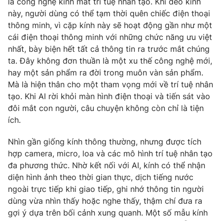
là công nghệ kính mắt trí tuệ nhân tạo. Khi đeo kính
Phim VTV
Giải trí
này, người dùng có thể tạm thời quên chiếc điện thoại
Hậu trường
thông minh, vì cặp kính này sẽ hoạt động gần như một
Điện ảnh
cái điện thoại thông minh với những chức năng ưu việt
Đời sống
Nhân vật
nhất, bày biện hết tất cả thông tin ra trước mắt chúng
Âm nhạc
Du lịch
ta. Đây không đơn thuần là một xu thế công nghệ mới,
Khán giả
Giáo dục
Sao
hay một sản phẩm ra đời trong muôn vàn sản phẩm.
Làm đẹp
Giải sao mai
Mà là hiện thân cho một tham vọng mới về trí tuệ nhân
Tuyển sinh
tạo. Khi AI rời khỏi màn hình điện thoại và tiến sát vào
Công nghệ
Chất lượng cuộc sống
đôi mắt con người, câu chuyện không còn chỉ là tiện
Học trực tuyến
Hitech Công nghệ tương lai
ích.
Giao lưu trực tuyến
Sản phẩm
Nhìn gần giống kính thông thường, nhưng được tích
hợp camera, micro, loa và các mô hình trí tuệ nhân tạo
Lịch phát sóng
Thị trường
đa phương thức. Nhờ kết nối với AI, kính có thể nhận
Tư vấn
diện hình ảnh theo thời gian thực, dịch tiếng nước
ngoài trực tiếp khi giao tiếp, ghi nhớ thông tin người
Chuyên mục khác
dùng vừa nhìn thấy hoặc nghe thấy, thậm chí đưa ra
Emagazine
Podcast
gợi ý dựa trên bối cảnh xung quanh. Một số mẫu kính