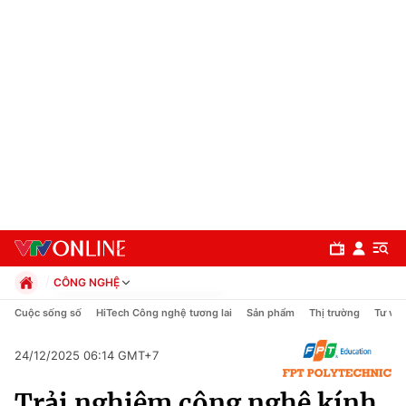
CÔNG NGHỆ
Chính trị
Cuộc sống số
HiTech Công nghệ tương lai
Sản phẩm
Thị trường
Tư vấn
Xã hội
Pháp luật
24/12/2025 06:14 GMT+7
Chuyên mục
Kinh tế
Trải nghiệm công nghệ kính
Thể thao