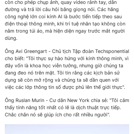
còn cho phép chụp ảnh, quay video rảnh tay, dẫn
đường và trả lời câu hỏi bằng giọng nói. Các hãng
Photo
Infographic
công nghệ lớn coi kính AI là bước tiến tiếp theo sau
điện thoại thông minh, khi trí tuệ nhân tạo không còn
Video
Shorts video
nằm trong túi áo, mà hiện diện ngay trước mắt người
dùng.
VTV Money
VTV Thể thao
Ông Avi Greengart - Chủ tịch Tập đoàn Techsponential
cho biết: "Tôi thực sự hào hứng với kính thông minh, vì
VTV Sức khoẻ
Bất động sản
đây vốn là khoa học viễn tưởng, nhưng giờ chúng ta
đang đeo nó trên mặt. Tôi tin rằng các kịch bản sử
Thị trường 24h
Tấm lòng Việt
dụng sẽ còn mở rộng và chúng ta sẽ dần quen với
việc các lớp thông tin số được phủ lên thế giới thực".
VTV4
Vươn mình bằng AI
Ông Ruslan Murin - Cư dân New York chia sẻ: "Tôi cảm
thấy tính năng tốt nhất có lẽ là dịch thuật trực tiếp.
VTV9
VTV8
Chắc chắn nó sẽ giúp ích cho rất nhiều người".
Liên hệ tòa soạn
English