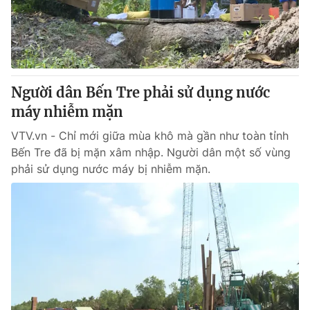
Giao lưu trực tuyến
Sản phẩm
Lịch phát sóng
Thị trường
Tư vấn
Người dân Bến Tre phải sử dụng nước
Chuyên mục khác
máy nhiễm mặn
Emagazine
Podcast
VTV.vn - Chỉ mới giữa mùa khô mà gần như toàn tỉnh
Bến Tre đã bị mặn xâm nhập. Người dân một số vùng
Photo
Infographic
phải sử dụng nước máy bị nhiễm mặn.
Video
Shorts video
VTV Money
VTV Thể thao
VTV Sức khoẻ
Bất động sản