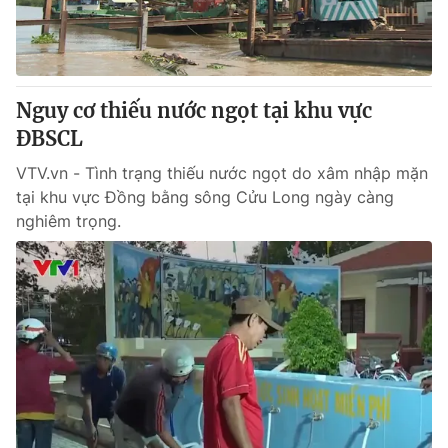
Thị trường 24h
Tấm lòng Việt
VTV4
Vươn mình bằng AI
Nguy cơ thiếu nước ngọt tại khu vực
VTV9
VTV8
ĐBSCL
VTV.vn - Tình trạng thiếu nước ngọt do xâm nhập mặn
Liên hệ tòa soạn
English
tại khu vực Đồng bằng sông Cửu Long ngày càng
nghiêm trọng.
THỜI BÁO VTV
Theo dõi báo trên
Cơ quan chủ quản:
Đài Truyền hình Việt Nam