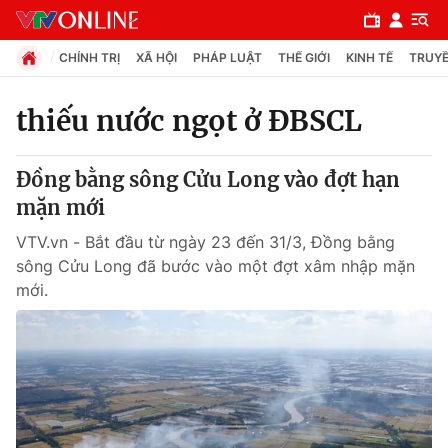
CHÍNH TRỊ
XÃ HỘI
PHÁP LUẬT
THẾ GIỚI
KINH TẾ
TRUYỀ
thiếu nước ngọt ở ĐBSCL
Chuyên mục
Đồng bằng sông Cửu Long vào đợt hạn
Chính trị
mặn mới
VTV.vn - Bắt đầu từ ngày 23 đến 31/3, Đồng bằng
Xã hội
sông Cửu Long đã bước vào một đợt xâm nhập mặn
mới.
Pháp luật
Y tế
Thế giới