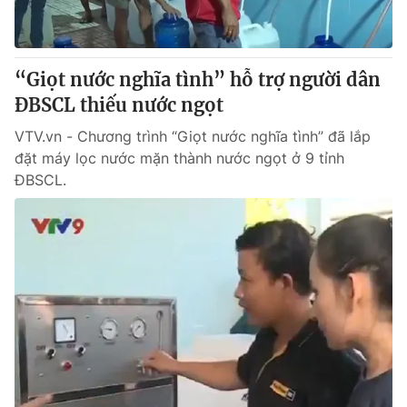
Cơ quan báo chí:
Thời báo VTV
Giấy phép hoạt động báo in và báo điện tử số 483/GP-BTTTT
cấp ngày 29/12/2023
“Giọt nước nghĩa tình” hỗ trợ người dân
Tổng Biên tập:
Vũ Thanh Thủy
ĐBSCL thiếu nước ngọt
Phó Tổng Biên tập:
Nguyễn Thị Mỹ Hạnh, Phạm Quốc Thắng,
VTV.vn - Chương trình “Giọt nước nghĩa tình” đã lắp
Nguyễn Trọng Ninh
đặt máy lọc nước mặn thành nước ngọt ở 9 tỉnh
Tổng đài VTV:
024.38 355 931 - 024.38 355 932
ĐBSCL.
Ðiện thoại Thời báo VTV:
024.66 897 897
Email:
toasoan@vtv.vn
Liên hệ quảng cáo:
024-7300.7108