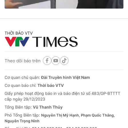
® Cấm sao chép dưới mọi hình thức nếu không có sự chấp
thuận bằng văn bản. Ghi rõ nguồn VTV.vn khi phát hành lại
THỜI BÁO VTV
thông tin từ website này.
Theo dõi báo trên
Cơ quan chủ quản:
Đài Truyền hình Việt Nam
Cơ quan báo chí:
Thời báo VTV
Giấy phép hoạt động báo in và báo điện tử số 483/GP-BTTTT
cấp ngày 29/12/2023
Tổng Biên tập:
Vũ Thanh Thủy
Phó Tổng Biên tập:
Nguyễn Thị Mỹ Hạnh, Phạm Quốc Thắng,
Nguyễn Trọng Ninh