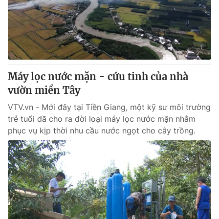
Tin tức
Kinh tế
Thế giới đó đây
Tài chính
Dữ liệu và đời sống
Câu chuyện quốc tế
Thị trường
Máy lọc nước mặn - cứu tinh của nhà
Truyền hình
Góc doanh nghiệp
vườn miền Tây
Phim VTV
Giải trí
VTV.vn - Mới đây tại Tiền Giang, một kỹ sư môi trường
Hậu trường
trẻ tuổi đã cho ra đời loại máy lọc nước mặn nhằm
Điện ảnh
phục vụ kịp thời nhu cầu nước ngọt cho cây trồng.
Đời sống
Nhân vật
Âm nhạc
Du lịch
Khán giả
Giáo dục
Sao
Làm đẹp
Giải sao mai
Tuyển sinh
Công nghệ
Chất lượng cuộc sống
Học trực tuyến
Hitech Công nghệ tương lai