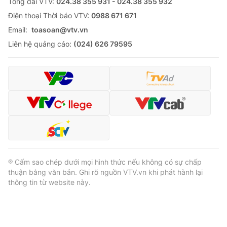
Tổng đài VTV:
024.38 355 931 - 024.38 355 932
Ðiện thoại Thời báo VTV:
0988 671 671
Email:
toasoan@vtv.vn
Liên hệ quảng cáo:
(024) 626 79595
® Cấm sao chép dưới mọi hình thức nếu không có sự chấp
thuận bằng văn bản. Ghi rõ nguồn VTV.vn khi phát hành lại
thông tin từ website này.