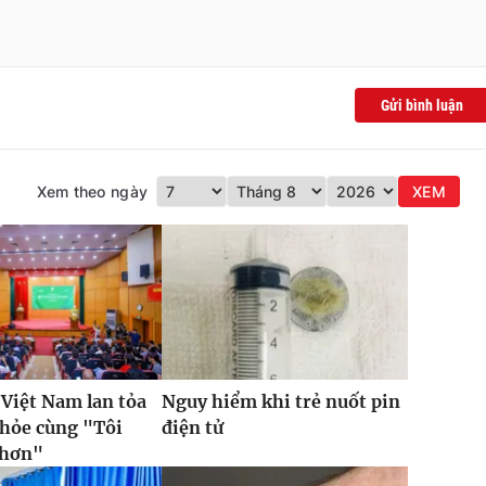
Gửi bình luận
Xem theo ngày
XEM
 Việt Nam lan tỏa
Nguy hiểm khi trẻ nuốt pin
khỏe cùng "Tôi
điện tử
 hơn"