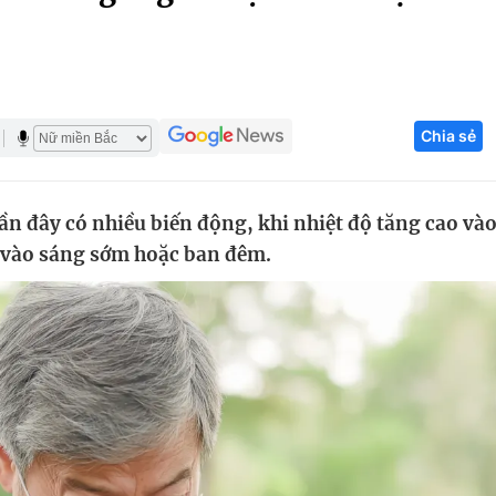
Góc ảnh
Giáo dục
Công nghệ
Chia sẻ
Tuyển sinh
Hitech Công ng
Học trực tuyến
Sản phẩm
ần đây có nhiều biến động, khi nhiệt độ tăng cao và
g
Thị trường
 vào sáng sớm hoặc ban đêm.
Tư vấn