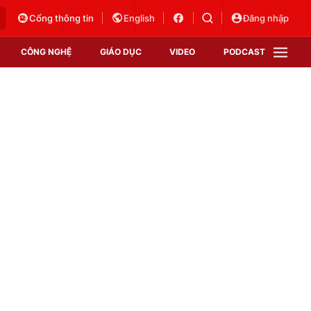
Cổng thông tin
English
Đăng nhập
CÔNG NGHỆ
GIÁO DỤC
VIDEO
PODCAST
VTV Money
VTV Thể thao
VTV Sức khoẻ
Bất động sản
Thị trường 24h
Tấm lòng Việt
Vươn mình bằng AI
VTV4
VTV8
VTV9
Lịch phát sóng
Giao lưu trực tuyến
Sự kiện