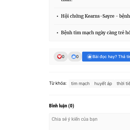
Hội chứng Kearns-Sayre - bệnh 
Bệnh tim mạch ngày càng trẻ h
0
0
Bài đọc hay? Thả t
Từ khóa:
tim mạch
huyết áp
thời ti
Bình luận
(
0
)