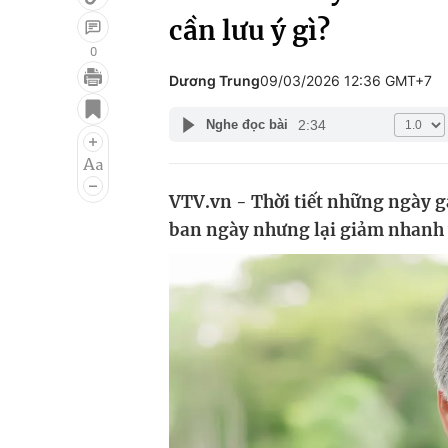
cần lưu ý gì?
0
Dương Trung
09/03/2026 12:36 GMT+7
Giải trí
Đời sống
2:34
Nghe đọc bài
Điện ảnh
Du lịch
Âm nhạc
Làm đẹp
VTV.vn - Thời tiết những ngày g
Sao
Chất lượng cuộc sốn
ban ngày nhưng lại giảm nhanh