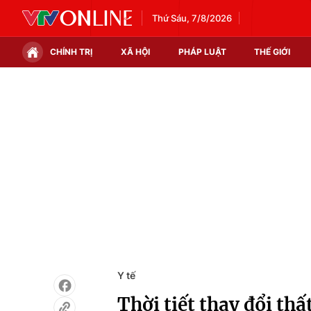
Thứ Sáu, 7/8/2026
CHÍNH TRỊ
XÃ HỘI
PHÁP LUẬT
THẾ GIỚI
Chính trị
Xã hội
Thế giới
Kinh tế
Tin tức
Tài chính
Thế giới đó đây
Thị trường
Câu chuyện quốc tế
Góc doanh nghiệp
Dữ liệu và đời sống
Y tế
Thời tiết thay đổi t