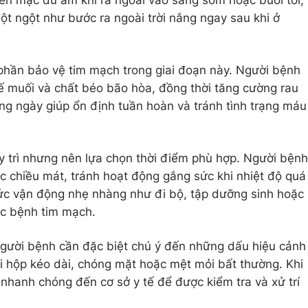
ên mặc đủ ấm khi ra ngoài vào sáng sớm hoặc buổi tối,
đột ngột như bước ra ngoài trời nắng ngay sau khi ở
phần bảo vệ tim mạch trong giai đoạn này. Người bệnh
hế muối và chất béo bão hòa, đồng thời tăng cường rau
ong ngày giúp ổn định tuần hoàn và tránh tình trạng máu
 trì nhưng nên lựa chọn thời điểm phù hợp. Người bệnh
 chiều mát, tránh hoạt động gắng sức khi nhiệt độ quá
ức vận động nhẹ nhàng như đi bộ, tập dưỡng sinh hoặc
c bệnh tim mạch.
gười bệnh cần đặc biệt chú ý đến những dấu hiệu cảnh
i hộp kéo dài, chóng mặt hoặc mệt mỏi bất thường. Khi
 nhanh chóng đến cơ sở y tế để được kiểm tra và xử trí