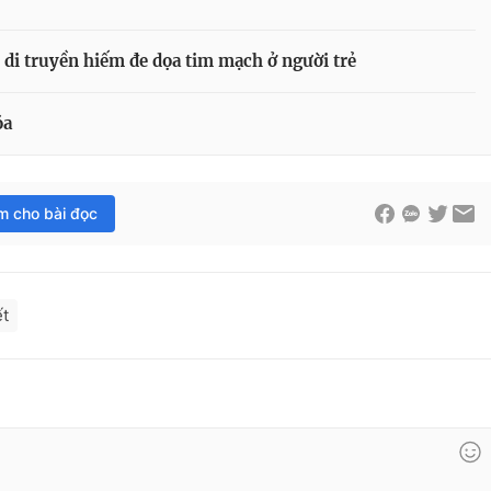
di truyền hiếm đe dọa tim mạch ở người trẻ
óa
im cho bài đọc
ết