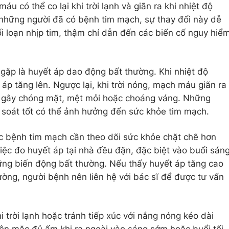
 có thể co lại khi trời lạnh và giãn ra khi nhiệt độ
 những người đã có bệnh tim mạch, sự thay đổi này dễ
i loạn nhịp tim, thậm chí dẫn đến các biến cố nguy hiể
gặp là huyết áp dao động bất thường. Khi nhiệt độ
áp tăng lên. Ngược lại, khi trời nóng, mạch máu giãn ra
t, gây chóng mặt, mệt mỏi hoặc choáng váng. Những
 soát tốt có thể ảnh hưởng đến sức khỏe tim mạch.
c bệnh tim mạch cần theo dõi sức khỏe chặt chẽ hơn
 Việc đo huyết áp tại nhà đều đặn, đặc biệt vào buổi sán
hững biến động bất thường. Nếu thấy huyết áp tăng cao
ường, người bệnh nên liên hệ với bác sĩ để được tư vấn
i trời lạnh hoặc tránh tiếp xúc với nắng nóng kéo dài