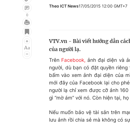
Theo ICT News
17/05/2015 12:00 GMT+7
0
Giải trí
Đời sống
Điện ảnh
Du lịch
VTV.vn - Bài viết hướng dẫn các
của người lạ.
Âm nhạc
Làm đẹp
Trên
Facebook,
ảnh đại diện và ản
Sao
Chất lượng cuộc sốn
người, dù bạn có đặt quyền riêng 
bấm vào xem ảnh đại diện của mì
mới đây của Facebook lại cho phé
người lạ chỉ xem được cỡ ảnh 160 
gì “mờ ám” với nó. Còn hiện tại, họ
Nếu muốn bảo vệ tài sản trên mạ
lưu ảnh rồi chia sẻ mà không có s