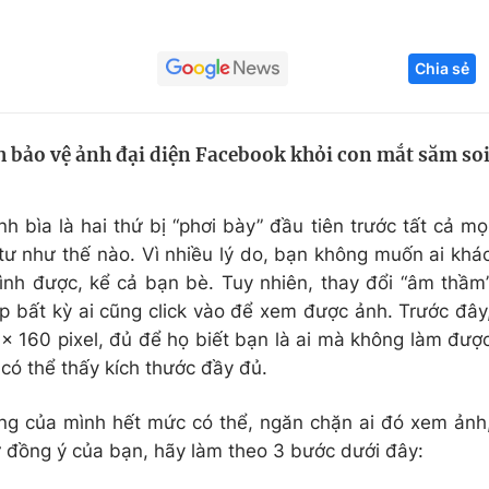
Góc ảnh
Chia sẻ
Giáo dục
Công nghệ
Tuyển sinh
Hitech Công ng
h bảo vệ ảnh đại diện Facebook khỏi con mắt săm so
Học trực tuyến
Sản phẩm
h bìa là hai thứ bị “phơi bày” đầu tiên trước tất cả mọ
g
Thị trường
tư như thế nào. Vì nhiều lý do, bạn không muốn ai khá
Tư vấn
nh được, kể cả bạn bè. Tuy nhiên, thay đổi “âm thầm
p bất kỳ ai cũng click vào để xem được ảnh. Trước đây
x 160 pixel, đủ để họ biết bạn là ai mà không làm đượ
 có thể thấy kích thước đầy đủ.
ng của mình hết mức có thể, ngăn chặn ai đó xem ảnh
ự đồng ý của bạn, hãy làm theo 3 bước dưới đây: