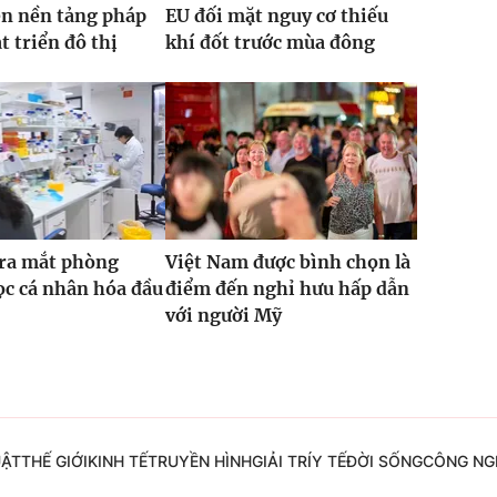
ện nền tảng pháp
EU đối mặt nguy cơ thiếu
t triển đô thị
khí đốt trước mùa đông
 ra mắt phòng
Việt Nam được bình chọn là
c cá nhân hóa đầu
điểm đến nghỉ hưu hấp dẫn
với người Mỹ
UẬT
THẾ GIỚI
KINH TẾ
TRUYỀN HÌNH
GIẢI TRÍ
Y TẾ
ĐỜI SỐNG
CÔNG NG