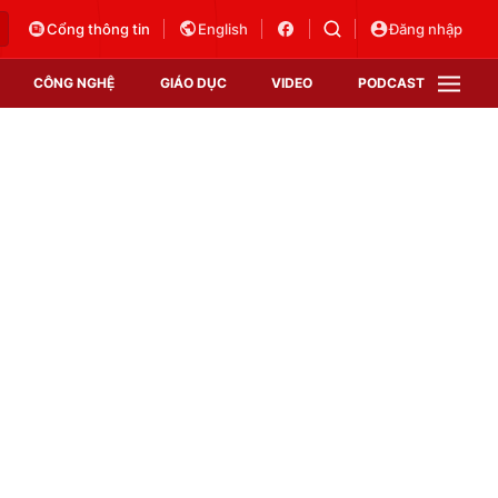
Cổng thông tin
English
Đăng nhập
CÔNG NGHỆ
GIÁO DỤC
VIDEO
PODCAST
VTV Money
VTV Thể thao
VTV Sức khoẻ
Bất động sản
Thị trường 24h
Tấm lòng Việt
Vươn mình bằng AI
VTV4
VTV8
VTV9
Lịch phát sóng
Giao lưu trực tuyến
Sự kiện