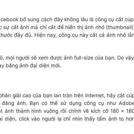
acebook bổ sung cách đây không lâu là công cụ cắt cúp
 sự cắt ảnh mà chỉ cắt để hiển thị ảnh nhỏ (thumbnail)
thước đầy đủ. Hiện nay, công cụ này cắt cả ảnh nhỏ lẫ
, mọi người sẽ xem được ảnh full-size của bạn. Do vậy
ay bằng ảnh đại diện mới.
n giải cao của bạn lan tràn trên Internet, hãy cắt cú
hi đăng ảnh. Bạn có thể sử dụng công cụ như Adob
ắt ảnh thành hình vuông rồi chỉnh về kích cỡ 180 x 18
i diện, click vào người lạ chỉ nhìn thấy tấm ảnh to hơ