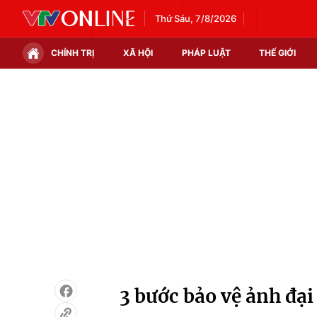
Thứ Sáu, 7/8/2026
CHÍNH TRỊ
XÃ HỘI
PHÁP LUẬT
THẾ GIỚI
Chính trị
Xã hội
Thế giới
Kinh tế
Tin tức
Tài chính
Thế giới đó đây
Thị trường
Câu chuyện quốc tế
Góc doanh nghiệp
Dữ liệu và đời sống
3 bước bảo vệ ảnh đại