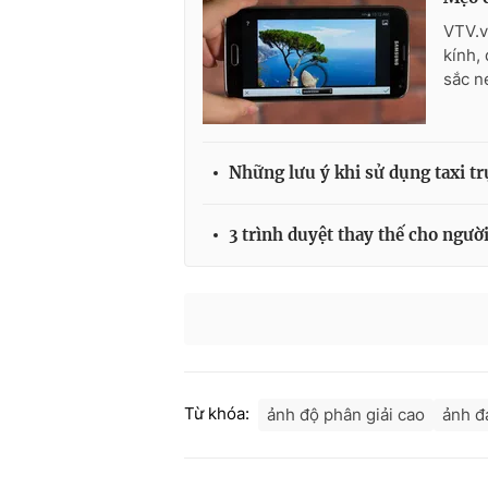
VTV.v
kính,
sắc n
Những lưu ý khi sử dụng taxi tr
3 trình duyệt thay thế cho ngườ
Từ khóa:
ảnh độ phân giải cao
ảnh đ