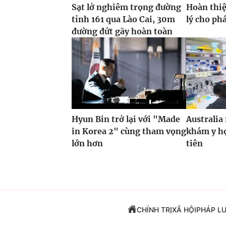
Sạt lở nghiêm trọng đường
Hoàn thi
tỉnh 161 qua Lào Cai, 30m
lý cho phá
đường đứt gãy hoàn toàn
Hyun Bin trở lại với "Made
Australia
in Korea 2" cùng tham vọng
khám y họ
lớn hơn
tiên
CHÍNH TRỊ
XÃ HỘI
PHÁP L