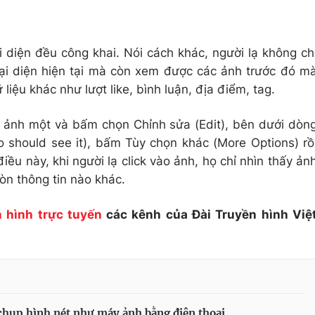
 diện đều công khai. Nói cách khác, người lạ không ch
ại diện hiện tại mà còn xem được các ảnh trước đó m
liệu khác như lượt like, bình luận, địa điểm, tag.
 ảnh một và bấm chọn Chỉnh sửa (Edit), bên dưới dòn
o should see it), bấm Tùy chọn khác (More Options) rồ
iều này, khi người lạ click vào ảnh, họ chỉ nhìn thấy ản
òn thông tin nào khác.
 hình trực tuyến
các kênh của Đài Truyền hình Việ
hụp hình nét như máy ảnh bằng điện thoại