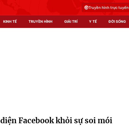
Truyền hình trực tuyến
KINH TẾ
TRUYỀN HÌNH
GIẢI TRÍ
Y TẾ
ĐỜI SỐNG
Pháp luật
Y tế
Truyền hình
Multimedia
Phim VTV
Video
Hậu trường
Shorts video
Nhân vật
Podcast
Khán giả
EMagazine
Giải sao mai
Photo
 diện Facebook khỏi sự soi mói
Infographic