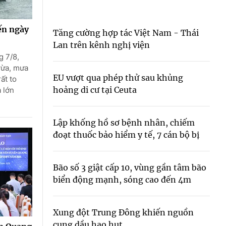
Liên hệ toà soạn
ến ngày
Tăng cường hợp tác Việt Nam - Thái
Lan trên kênh nghị viện
g 7/8,
vừa, mưa
hệ tương lai
EU vượt qua phép thử sau khủng
ất to
hoảng di cư tại Ceuta
 lớn
Lập khống hồ sơ bệnh nhân, chiếm
đoạt thuốc bảo hiểm y tế, 7 cán bộ bị
khởi tố
Bão số 3 giật cấp 10, vùng gần tâm bão
biển động mạnh, sóng cao đến 4m
Xung đột Trung Đông khiến nguồn
cung dầu hao hụt