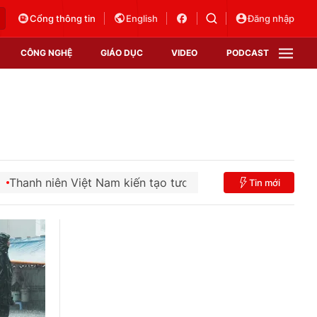
Cổng thông tin
English
Đăng nhập
CÔNG NGHỆ
GIÁO DỤC
VIDEO
PODCAST
VTV Money
VTV Thể thao
VTV Sức khoẻ
Bất động sản
Thị trường 24h
Tấm lòng Việt
 lai
Chiến dịch 500 ngày đêm tìm kiếm, quy tập và xác đị
Tin mới
Vươn mình bằng AI
VTV4
VTV8
VTV9
Lịch phát sóng
Giao lưu trực tuyến
Sự kiện