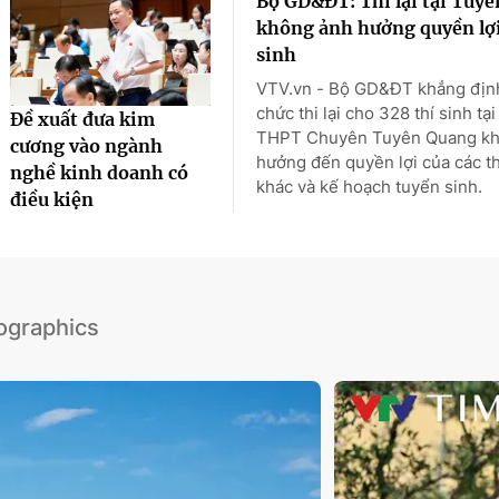
Bộ GD&ĐT: Thi lại tại Tuy
không ảnh hưởng quyền lợi
sinh
VTV.vn - Bộ GD&ĐT khẳng định
chức thi lại cho 328 thí sinh tại
Đề xuất đưa kim
THPT Chuyên Tuyên Quang kh
cương vào ngành
hưởng đến quyền lợi của các th
nghề kinh doanh có
khác và kế hoạch tuyển sinh.
điều kiện
fographics