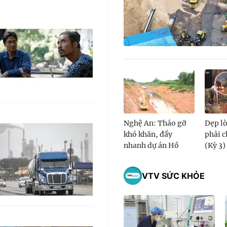
Nghệ An: Tháo gỡ
Dẹp lò
khó khăn, đẩy
phải c
nhanh dự án Hồ
(Kỳ 3)
chứa nước Bản
Mồng
VTV SỨC KHỎE