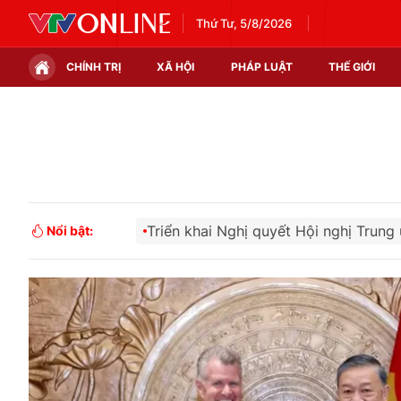
Thứ Tư, 5/8/2026
CHÍNH TRỊ
XÃ HỘI
PHÁP LUẬT
THẾ GIỚI
Chính trị
Xã hội
Thế giới
Kinh tế
Tin tức
Tài chính
ị quyết Hội nghị Trung ương 2
Báo chí Cách mạng Việt N
Nổi bật:
Thế giới đó đây
Thị trường
Câu chuyện quốc tế
Góc doanh nghiệp
Dữ liệu và đời sống