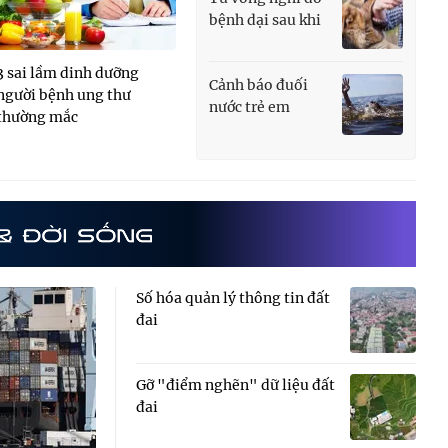
bệnh dại sau khi
tự chữa bằng
thuốc...
3 sai lầm dinh dưỡng
Cảnh báo đuối
người bệnh ung thư
nước trẻ em
thường mắc
trong mùa hè
Số hóa quản lý thông tin đất
đai
Gỡ "điểm nghẽn" dữ liệu đất
đai