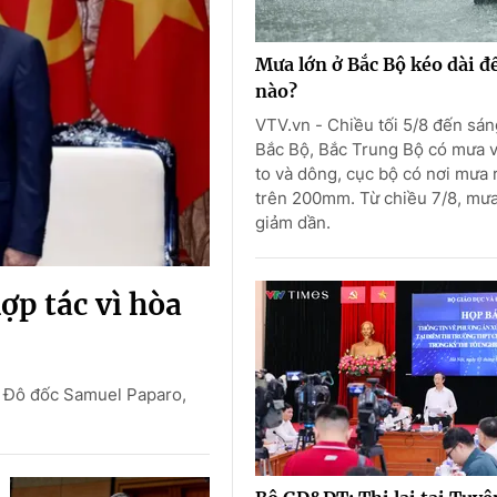
Góc ảnh
Mưa lớn ở Bắc Bộ kéo dài đ
nào?
Giáo dục
Công nghệ
VTV.vn - Chiều tối 5/8 đến sán
Bắc Bộ, Bắc Trung Bộ có mưa 
Tuyển sinh
Hitech Công ng
to và dông, cục bộ có nơi mưa r
Học trực tuyến
Sản phẩm
trên 200mm. Từ chiều 7/8, mưa
giảm dần.
g
Thị trường
Tư vấn
ợp tác vì hòa
ếp Đô đốc Samuel Paparo,