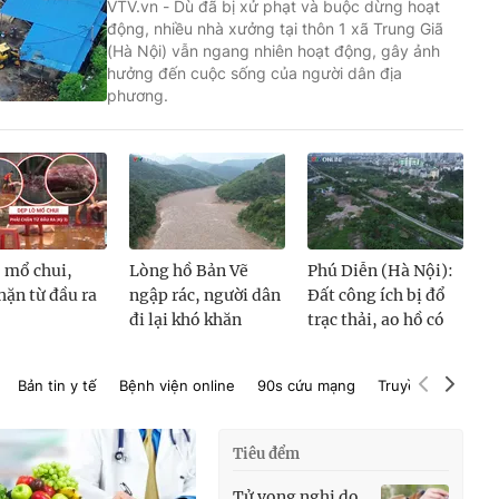
VTV.vn - Dù đã bị xử phạt và buộc dừng hoạt
động, nhiều nhà xưởng tại thôn 1 xã Trung Giã
(Hà Nội) vẫn ngang nhiên hoạt động, gây ảnh
hưởng đến cuộc sống của người dân địa
phương.
 mổ chui,
Lòng hồ Bản Vẽ
Phú Diễn (Hà Nội):
hặn từ đầu ra
ngập rác, người dân
Đất công ích bị đổ
đi lại khó khăn
trạc thải, ao hồ có
dấu hiệu bị san lấp
Bản tin y tế
Bệnh viện online
90s cứu mạng
Truyền cảm hứng
Tiêu đểm
Tử vong nghi do