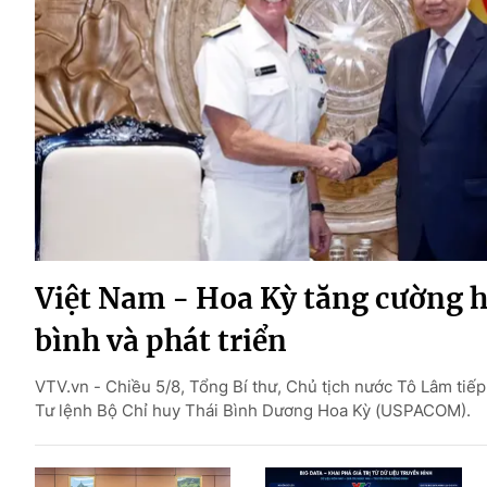
Giải trí
Đời sống
Điện ảnh
Du lịch
Âm nhạc
Làm đẹp
Sao
Chất lượng cuộc sốn
Việt Nam - Hoa Kỳ tăng cường h
bình và phát triển
VTV.vn - Chiều 5/8, Tổng Bí thư, Chủ tịch nước Tô Lâm ti
Tư lệnh Bộ Chỉ huy Thái Bình Dương Hoa Kỳ (USPACOM).