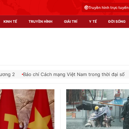
Truyền hình trực tuyến
KINH TẾ
TRUYỀN HÌNH
GIẢI TRÍ
Y TẾ
ĐỜI SỐNG
Pháp luật
Y tế
Truyền hình
Multimedia
Phim VTV
Video
am trong thời đại số
Thanh niên Việt Nam kiến tạo tương
Hậu trường
Shorts video
Nhân vật
Podcast
Khán giả
EMagazine
Giải sao mai
Photo
Infographic