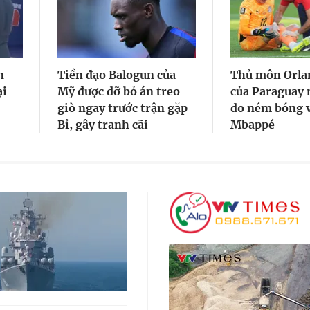
n
Tiền đạo Balogun của
Thủ môn Orlan
ại
Mỹ được dỡ bỏ án treo
của Paraguay n
giò ngay trước trận gặp
do ném bóng v
Bỉ, gây tranh cãi
Mbappé