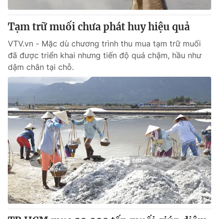
Thị trường 24h
Tấm lòng Việt
Tạm trữ muối chưa phát huy hiệu quả
VTV4
Vươn mình bằng AI
VTV.vn - Mặc dù chương trình thu mua tạm trữ muối
đã được triển khai nhưng tiến độ quá chậm, hầu như
VTV9
VTV8
dậm chân tại chỗ.
Liên hệ tòa soạn
English
THỜI BÁO VTV
Theo dõi báo trên
Cơ quan chủ quản:
Đài Truyền hình Việt Nam