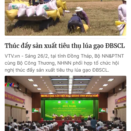
Tin tức
Kinh tế
Thế giới đó đây
Tài chính
Dữ liệu và đời sống
Câu chuyện quốc tế
Thị trường
Thúc đẩy sản xuất tiêu thụ lúa gạo ĐBSCL
Truyền hình
Góc doanh nghiệp
VTV.vn - Sáng 26/2, tại tỉnh Đồng Tháp, Bộ NN&PTNT
Phim VTV
Giải trí
cùng Bộ Công Thương, NHNN phối hợp tổ chức hội
Hậu trường
nghị thúc đẩy sản xuất tiêu thụ lúa gạo ĐBSCL.
Điện ảnh
Đời sống
Nhân vật
Âm nhạc
Du lịch
Khán giả
Giáo dục
Sao
Làm đẹp
Giải sao mai
Tuyển sinh
Công nghệ
Chất lượng cuộc sống
Học trực tuyến
Hitech Công nghệ tương lai