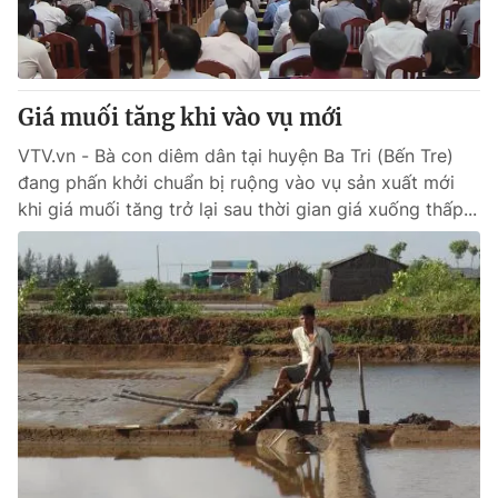
Giao lưu trực tuyến
Sản phẩm
Lịch phát sóng
Thị trường
Tư vấn
Giá muối tăng khi vào vụ mới
Chuyên mục khác
VTV.vn - Bà con diêm dân tại huyện Ba Tri (Bến Tre)
đang phấn khởi chuẩn bị ruộng vào vụ sản xuất mới
Emagazine
Podcast
khi giá muối tăng trở lại sau thời gian giá xuống thấp...
Photo
Infographic
Video
Shorts video
VTV Money
VTV Thể thao
VTV Sức khoẻ
Bất động sản