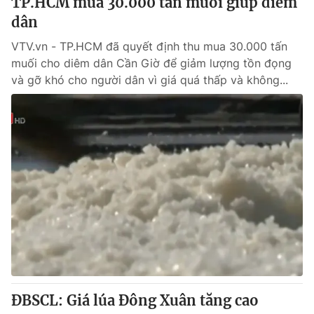
TP.HCM mua 30.000 tấn muối giúp diêm
Cơ quan báo chí:
Thời báo VTV
dân
Giấy phép hoạt động báo in và báo điện tử số 483/GP-BTTTT
VTV.vn - TP.HCM đã quyết định thu mua 30.000 tấn
cấp ngày 29/12/2023
muối cho diêm dân Cần Giờ để giảm lượng tồn đọng
Tổng Biên tập:
Vũ Thanh Thủy
và gỡ khó cho người dân vì giá quá thấp và không...
Phó Tổng Biên tập:
Nguyễn Thị Mỹ Hạnh, Phạm Quốc Thắng,
Nguyễn Trọng Ninh
Tổng đài VTV:
024.38 355 931 - 024.38 355 932
Ðiện thoại Thời báo VTV:
024.66 897 897
Email:
toasoan@vtv.vn
Liên hệ quảng cáo:
024-7300.7108
ĐBSCL: Giá lúa Đông Xuân tăng cao