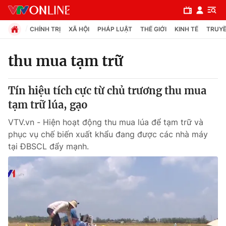
CHÍNH TRỊ
XÃ HỘI
PHÁP LUẬT
THẾ GIỚI
KINH TẾ
TRUYỀ
thu mua tạm trữ
Chuyên mục
Tín hiệu tích cực từ chủ trương thu mua
Chính trị
tạm trữ lúa, gạo
VTV.vn - Hiện hoạt động thu mua lúa để tạm trữ và
Xã hội
phục vụ chế biến xuất khẩu đang được các nhà máy
tại ĐBSCL đẩy mạnh.
Pháp luật
Y tế
Thế giới