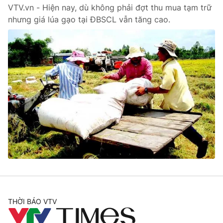
VTV.vn - Hiện nay, dù không phải đợt thu mua tạm trữ
nhưng giá lúa gạo tại ĐBSCL vẫn tăng cao.
® Cấm sao chép dưới mọi hình thức nếu không có sự chấp
thuận bằng văn bản. Ghi rõ nguồn VTV.vn khi phát hành lại
thông tin từ website này.
THỜI BÁO VTV