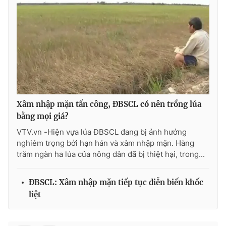
Photo
Infographic
Video
Shorts video
VTV Money
VTV Thể thao
VTV Sức khoẻ
Bất động sản
Xâm nhập mặn tấn công, ĐBSCL có nên trồng lúa
bằng mọi giá?
VTV.vn -Hiện vựa lúa ĐBSCL đang bị ảnh hưởng
Thị trường 24h
Tấm lòng Việt
nghiêm trọng bởi hạn hán và xâm nhập mặn. Hàng
trăm ngàn ha lúa của nông dân đã bị thiệt hại, trong...
VTV4
Vươn mình bằng AI
ĐBSCL: Xâm nhập mặn tiếp tục diễn biến khốc
VTV9
VTV8
liệt
Liên hệ tòa soạn
English