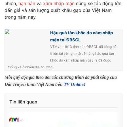
Phim VTV
nhiên,
hạn hán
và
xâm nhập mặn
cũng sẽ tác động lớn
Giải trí
đến giá và sản lượng xuất khẩu gạo của Việt Nam
Hậu trường
trong năm nay.
Điện ảnh
Đời sống
Nhân vật
Âm nhạc
Hậu quả tàn khốc do xâm nhập
Du lịch
Khán giả
Giáo dục
mặn tại ĐBSCL
Sao
Làm đẹp
Giải sao mai
VTV.vn - 8/13 tỉnh của ĐBSCL đã công bố
Tuyển sinh
thiên tai về hạn mặn. Những hậu quả tàn
Công nghệ
Chất lượng cuộc sống
khốc do xâm nhập mặn gây ra đã được
Học trực tuyến
Hitech Công nghệ tương lai
thống kê ở nhiều địa phương.
Giao lưu trực tuyến
Mời quý độc giả theo dõi các chương trình đã phát sóng của
Sản phẩm
Đài Truyền hình Việt Nam trên
TV Online!
Lịch phát sóng
Thị trường
Tư vấn
Tin liên quan
Chuyên mục khác
Emagazine
Podcast