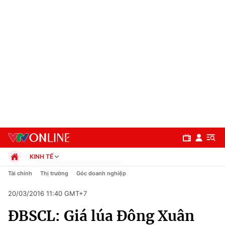
KINH TẾ
Chính trị
Tài chính
Thị trường
Góc doanh nghiệp
Xã hội
20/03/2016 11:40 GMT+7
Pháp luật
Chuyên mục
Kinh tế
ĐBSCL: Giá lúa Đông Xuân
Thể thao