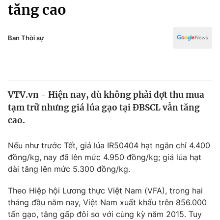
Chính trị
tăng cao
Truyền hình
Văn hóa - Giải trí
Xã hội
Y tế
Ban Thời sự
Đời sống
Pháp luật
Công nghệ
Giáo dục
Y tế
VTV.vn - Hiện nay, dù không phải đợt thu mua
tạm trữ nhưng giá lúa gạo tại ĐBSCL vẫn tăng
Thế giới
cao.
Tin tức
Kinh tế
Nếu như trước Tết, giá lúa IR50404 hạt ngắn chỉ 4.400
Thế giới đó đây
đồng/kg, nay đã lên mức 4.950 đồng/kg; giá lúa hạt
Tài chính
dài tăng lên mức 5.300 đồng/kg.
Dữ liệu và đời sống
Câu chuyện quốc tế
Thị trường
Theo Hiệp hội Lương thực Việt Nam (VFA), trong hai
Truyền hình
tháng đầu năm nay, Việt Nam xuất khẩu trên 856.000
Góc doanh nghiệp
tấn gạo, tăng gấp đôi so với cùng kỳ năm 2015. Tuy