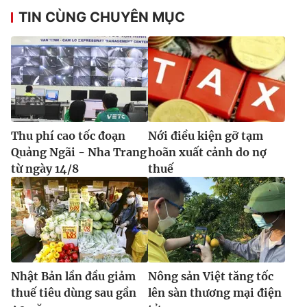
Ðiện thoại Thời báo VTV:
024.66 897 897
TIN CÙNG CHUYÊN MỤC
Email:
toasoan@vtv.vn
Liên hệ quảng cáo:
024-7300.7108
Thu phí cao tốc đoạn
Nới điều kiện gỡ tạm
Quảng Ngãi - Nha Trang
hoãn xuất cảnh do nợ
từ ngày 14/8
thuế
® Cấm sao chép dưới mọi hình thức nếu không có sự chấp
thuận bằng văn bản. Ghi rõ nguồn VTV.vn khi phát hành lại
thông tin từ website này.
Nhật Bản lần đầu giảm
Nông sản Việt tăng tốc
thuế tiêu dùng sau gần
lên sàn thương mại điện