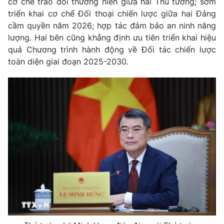
Giao lưu trực tuyến
cơ chế trao đổi thường niên giữa hai Thủ tướng; sớm
Sản phẩm
triển khai cơ chế Đối thoại chiến lược giữa hai Đảng
cầm quyền năm 2026; hợp tác đảm bảo an ninh năng
Lịch phát sóng
Thị trường
lượng. Hai bên cũng khẳng định ưu tiên triển khai hiệu
quả Chương trình hành động về Đối tác chiến lược
Tư vấn
toàn diện giai đoạn 2025-2030.
Chuyên mục khác
Emagazine
Podcast
Photo
Infographic
Video
Shorts video
VTV Money
VTV Thể thao
VTV Sức khoẻ
Bất động sản