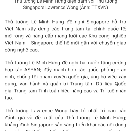
Thủ tướng Lê Minh Hưng điện đàm với Thủ tướng
Thị trường 24h
Tấm lòng Việt
Singapore Lawrence Wong (Ảnh: TTXVN)
VTV4
Vươn mình bằng AI
Thủ tướng Lê Minh Hưng đề nghị Singapore hỗ trợ
Việt Nam xây dựng các trung tâm tài chính quốc tế;
mở rộng và nâng cấp mạng lưới các Khu công nghiệp
VTV9
VTV8
Việt Nam - Singapore thế hệ mới gắn với chuyển giao
công nghệ cao.
Liên hệ tòa soạn
English
Thủ tướng Lê Minh Hưng đề nghị hai nước tăng cường
hợp tác ASEAN; đẩy mạnh hợp tác quốc phòng - an
ninh, chống tội phạm xuyên quốc gia, ủng hộ việc xây
dựng, vận hành và quản trị Trung tâm Dữ liệu Quốc
THỜI BÁO VTV
gia, Trung tâm Tính toán hiệu năng cao và Trí tuệ nhân
tạo.
Thủ tướng Lawrence Wong bày tỏ nhất trí cao các
Theo dõi báo trên
đánh giá và đề xuất của Thủ tướng Lê Minh Hưng;
khẳng định Singapore sẵn sàng triển khai các nội dung
Cơ quan chủ quản:
Đài Truyền hình Việt Nam