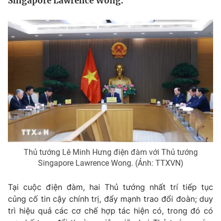
Singapore Lawrence Wong.
Tin tức
Kinh tế
Thế giới đó đây
Tài chính
Dữ liệu và đời sống
Câu chuyện quốc tế
Thị trường
Truyền hình
Góc doanh nghiệp
Phim VTV
Giải trí
Hậu trường
Điện ảnh
Đời sống
Nhân vật
Âm nhạc
Thủ tướng Lê Minh Hưng điện đàm với Thủ tướng
Du lịch
Khán giả
Singapore Lawrence Wong. (Ảnh: TTXVN)
Giáo dục
Sao
Làm đẹp
Giải sao mai
Tuyển sinh
Tại cuộc điện đàm, hai Thủ tướng nhất trí tiếp tục
Công nghệ
Chất lượng cuộc sống
củng cố tin cậy chính trị, đẩy mạnh trao đổi đoàn; duy
Học trực tuyến
trì hiệu quả các cơ chế hợp tác hiện có, trong đó có
Hitech Công nghệ tương lai