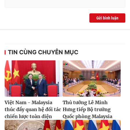
Gửi bình luận
® Cấm sao chép dưới mọi hình thức nếu không có sự chấp
thuận bằng văn bản. Ghi rõ nguồn VTV.vn khi phát hành lại
thông tin từ website này.
TIN CÙNG CHUYÊN MỤC
Việt Nam - Malaysia
Thủ tướng Lê Minh
thúc đẩy quan hệ đối tác
Hưng tiếp Bộ trưởng
chiến lược toàn diện
Quốc phòng Malaysia