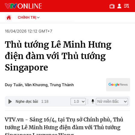
CHÍNH TRỊ
Chính trị
16/04/2026 12:12 GMT+7
Xã hội
Thủ tướng Lê Minh Hưng
Pháp luật
Chuyên mục
Kinh tế
điện đàm với Thủ tướng
Thể thao
Chính trị
Singapore
Truyền hình
Văn hóa - Giải trí
Xã hội
Y tế
Duy Tuấn, Văn Khương, Trung Thành
Đời sống
Pháp luật
Công nghệ
Nghe đọc bài
1:18
Giáo dục
Y tế
VTV.vn - Sáng 16/4, tại Trụ sở Chính phủ, Thủ
tướng Lê Minh Hưng điện đàm với Thủ tướng
Thế giới