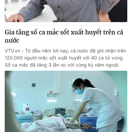
Giao lưu trực tuyến
Sản phẩm
Lịch phát sóng
Thị trường
Tư vấn
Gia tăng số ca mắc sốt xuất huyết trên cả
Chuyên mục khác
nước
Emagazine
Podcast
VTV.vn - Từ đầu năm tới nay, cả nước đã ghi nhận trên
120.000 người mắc sốt xuất huyết với 40 ca tử vong.
Số ca mắc đã tăng 3 lần so với cùng kỳ năm ngoái.
Photo
Infographic
Video
Shorts video
VTV Money
VTV Thể thao
VTV Sức khoẻ
Bất động sản