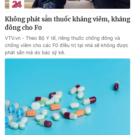
Giấy phép hoạt động báo in và báo điện tử số 483/GP-BTTTT
cấp ngày 29/12/2023
Không phát sẵn thuốc kháng viêm, kháng
Tổng Biên tập:
Vũ Thanh Thủy
đông cho F0
Phó Tổng Biên tập:
Nguyễn Thị Mỹ Hạnh, Phạm Quốc Thắng,
Nguyễn Trọng Ninh
VTV.vn - Theo Bộ Y tế, riêng thuốc chống đông và
Tổng đài VTV:
024.38 355 931 - 024.38 355 932
chống viêm cho các F0 điều trị tại nhà sẽ không được
Ðiện thoại Thời báo VTV:
024.66 897 897
phát sẵn mà do bác sỹ kê.
Email:
toasoan@vtv.vn
Liên hệ quảng cáo:
024-7300.7108