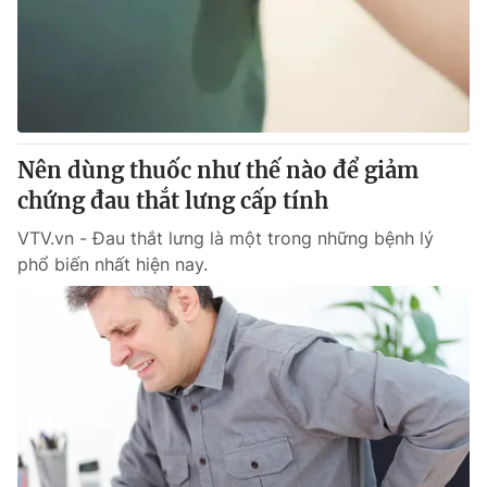
Tin tức
Kinh tế
Thế giới đó đây
Tài chính
Dữ liệu và đời sống
Câu chuyện quốc tế
Thị trường
Nên dùng thuốc như thế nào để giảm
Truyền hình
Góc doanh nghiệp
chứng đau thắt lưng cấp tính
Phim VTV
Giải trí
VTV.vn - Đau thắt lưng là một trong những bệnh lý
Hậu trường
phổ biến nhất hiện nay.
Điện ảnh
Đời sống
Nhân vật
Âm nhạc
Du lịch
Khán giả
Giáo dục
Sao
Làm đẹp
Giải sao mai
Tuyển sinh
Công nghệ
Chất lượng cuộc sống
Học trực tuyến
Hitech Công nghệ tương lai