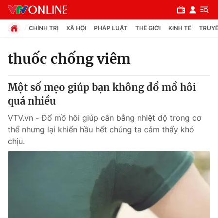
CHÍNH TRỊ
XÃ HỘI
PHÁP LUẬT
THẾ GIỚI
KINH TẾ
TRUYỀ
thuốc chống viêm
Chuyên mục
Một số mẹo giúp bạn không đổ mồ hôi
Chính trị
quá nhiều
VTV.vn - Đổ mồ hôi giúp cân bằng nhiệt độ trong cơ
Xã hội
thể nhưng lại khiến hầu hết chúng ta cảm thấy khó
chịu.
Pháp luật
Y tế
Thế giới