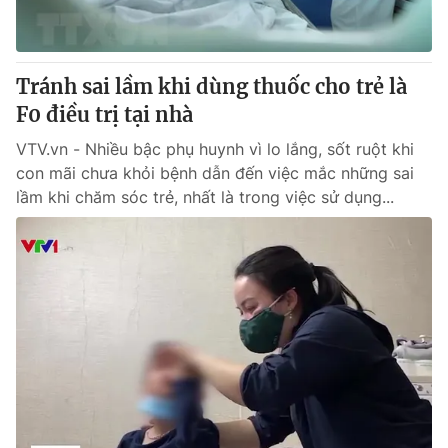
Thị trường 24h
Tấm lòng Việt
VTV4
Vươn mình bằng AI
Tránh sai lầm khi dùng thuốc cho trẻ là
F0 điều trị tại nhà
VTV9
VTV8
VTV.vn - Nhiều bậc phụ huynh vì lo lắng, sốt ruột khi
con mãi chưa khỏi bệnh dẫn đến việc mắc những sai
Liên hệ tòa soạn
English
lầm khi chăm sóc trẻ, nhất là trong việc sử dụng...
THỜI BÁO VTV
Theo dõi báo trên
Cơ quan chủ quản:
Đài Truyền hình Việt Nam
Cơ quan báo chí:
Thời báo VTV