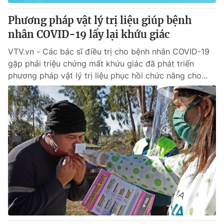
Phương pháp vật lý trị liệu giúp bệnh
® Cấm sao chép dưới mọi hình thức nếu không có sự chấp
nhân COVID-19 lấy lại khứu giác
thuận bằng văn bản. Ghi rõ nguồn VTV.vn khi phát hành lại
thông tin từ website này.
VTV.vn - Các bác sĩ điều trị cho bệnh nhân COVID-19
gặp phải triệu chứng mất khứu giác đã phát triển
phương pháp vật lý trị liệu phục hồi chức năng cho...