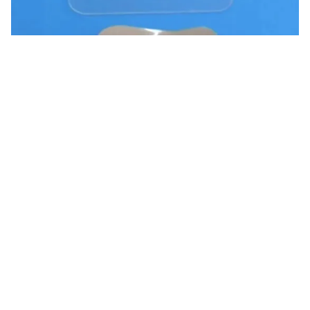
Tin mới
Video
Live
Emagazine
Trang chủ
Những lợi ích sức khỏe của gừng
Bên cạnh tác dụng chống nôn và buồn nôn, gừng còn
có 6 tác dụng khác nhau như: Giảm đau và viêm; Kích
thích tuần hoàn; Ức chế virus cảm lạnh...