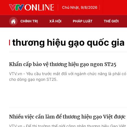
Chủ Nhật, 9/8/2026
CHÍNH TRỊ
XÃ HỘI
PHÁP LUẬT
THẾ GIỚI
Chính trị
Xã hội
thương hiệu gạo quốc gia
Thế giới
Kinh tế
Khẩn cấp bảo vệ thương hiệu gạo ngon ST25
Tin tức
Tài chính
VTV.vn - Yêu cầu trước mắt đối với ngành chức năng là phải có
cho dòng gạo ngon ST25.
Thế giới đó đây
Thị trường
Câu chuyện quốc tế
Góc doanh nghiệp
Dữ liệu và đời sống
Nhiều việc cần làm để thương hiệu gạo Việt được
VTV.vn - Để thị trường thế giới công nhận thương hiệu Gạo Việ