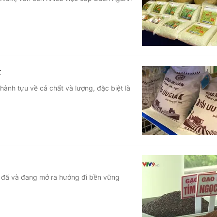
Góc ảnh
Giáo dục
Công nghệ
Tuyển sinh
Hitech Công ng
t
Học trực tuyến
Sản phẩm
ành tựu về cả chất và lượng, đặc biệt là
g
Thị trường
Tư vấn
ch đã và đang mở ra hướng đi bền vững