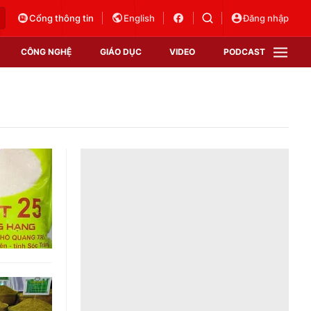
Cổng thông tin
English
Đăng nhập
CÔNG NGHỆ
GIÁO DỤC
VIDEO
PODCAST
VTV Money
VTV Thể thao
VTV Sức khoẻ
Bất động sản
Thị trường 24h
Tấm lòng Việt
Vươn mình bằng AI
VTV4
VTV8
VTV9
Lịch phát sóng
Giao lưu trực tuyến
Sự kiện