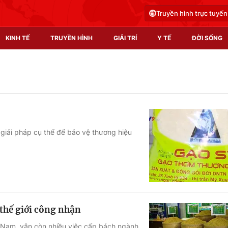
Truyền hình trực tuyến
KINH TẾ
TRUYỀN HÌNH
GIẢI TRÍ
Y TẾ
ĐỜI SỐNG
Pháp luật
Y tế
Truyền hình
Multimedia
Phim VTV
Video
 giải pháp cụ thể để bảo vệ thương hiệu
Hậu trường
Shorts video
Nhân vật
Podcast
Khán giả
EMagazine
Giải sao mai
Photo
 thế giới công nhận
Infographic
t Nam, vẫn còn nhiều việc cấp bách ngành