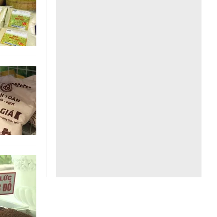
Liên hệ toà soạn
hệ tương lai