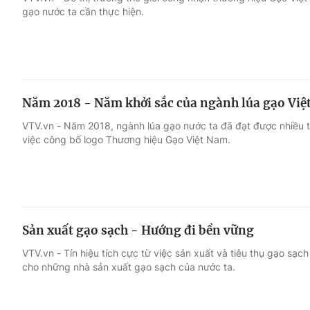
gạo nước ta cần thực hiện.
Giải trí
Đời sống
Điện ảnh
Du lịch
Năm 2018 - Năm khởi sắc của ngành lúa gạo Việ
Âm nhạc
Làm đẹp
VTV.vn - Năm 2018, ngành lúa gạo nước ta đã đạt được nhiều th
việc công bố logo Thương hiệu Gạo Việt Nam.
Sao
Chất lượng cuộc sốn
Sản xuất gạo sạch - Hướng đi bền vững
VTV.vn - Tín hiệu tích cực từ việc sản xuất và tiêu thụ gạo sạ
cho những nhà sản xuất gạo sạch của nước ta.