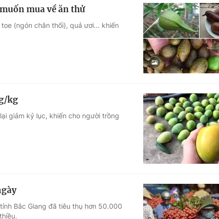
g muốn mua về ăn thử
toe (ngón chân thối), quả ươi... khiến
ng/kg
ại giảm kỷ lục, khiến cho người trồng
ngày
tỉnh Bắc Giang đã tiêu thụ hơn 50.000
thiều.