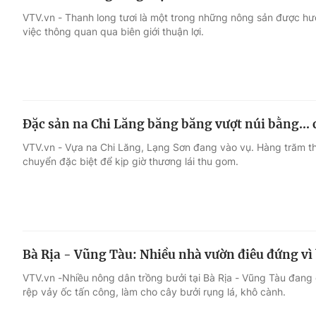
VTV.vn - Thanh long tươi là một trong những nông sản được hưởn
việc thông quan qua biên giới thuận lợi.
Đặc sản na Chi Lăng băng băng vượt núi bằng... 
VTV.vn - Vựa na Chi Lăng, Lạng Sơn đang vào vụ. Hàng trăm th
chuyển đặc biệt để kịp giờ thương lái thu gom.
Bà Rịa - Vũng Tàu: Nhiều nhà vườn điêu đứng vì 
VTV.vn -Nhiều nông dân trồng bưởi tại Bà Rịa - Vũng Tàu đang
rệp vảy ốc tấn công, làm cho cây bưởi rụng lá, khô cành.