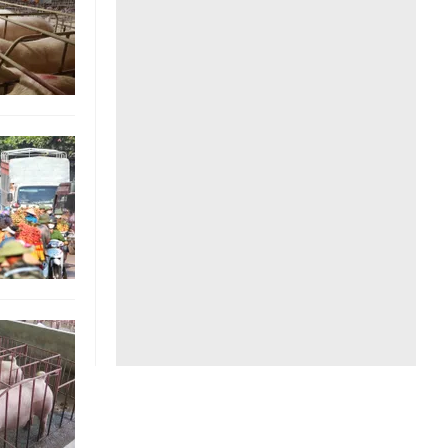
Liên hệ toà soạn
hệ tương lai