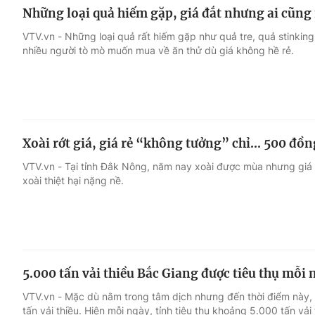
Những loại quả hiếm gặp, giá đắt nhưng ai cũn
VTV.vn - Những loại quả rất hiếm gặp như quả tre, quả stinking 
nhiều người tò mò muốn mua về ăn thử dù giá không hề rẻ.
Xoài rớt giá, giá rẻ “không tưởng” chỉ... 500 đồ
VTV.vn - Tại tỉnh Đắk Nông, năm nay xoài được mùa nhưng giá l
xoài thiệt hại nặng nề.
5.000 tấn vải thiều Bắc Giang được tiêu thụ mỗi 
VTV.vn - Mặc dù nằm trong tâm dịch nhưng đến thời điểm này, 
tấn vải thiều. Hiện mỗi ngày, tỉnh tiêu thụ khoảng 5.000 tấn vải 