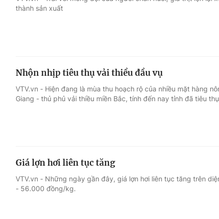
thành sản xuất
Giải trí
Đời sống
Điện ảnh
Du lịch
Nhộn nhịp tiêu thụ vải thiều đầu vụ
Âm nhạc
Làm đẹp
VTV.vn - Hiện đang là mùa thu hoạch rộ của nhiều mặt hàng nông
Giang - thủ phủ vải thiều miền Bắc, tính đến nay tỉnh đã tiêu t
Sao
Chất lượng cuộc sốn
Giá lợn hơi liên tục tăng
VTV.vn - Những ngày gần đây, giá lợn hơi liên tục tăng trên d
- 56.000 đồng/kg.