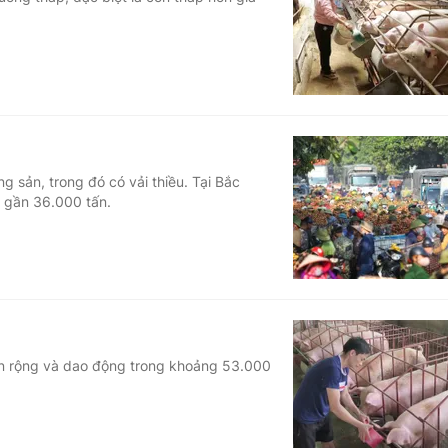
Góc ảnh
Giáo dục
Công nghệ
Tuyển sinh
Hitech Công ng
Học trực tuyến
Sản phẩm
 sản, trong đó có vải thiều. Tại Bắc
hụ gần 36.000 tấn.
g
Thị trường
Tư vấn
iện rộng và dao động trong khoảng 53.000