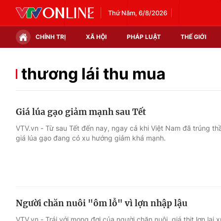
Thứ Năm, 6/8/2026
CHÍNH TRỊ
XÃ HỘI
PHÁP LUẬT
THẾ GIỚI
Chính trị
Xã hội
thương lái thu mua
Thế giới
Kinh tế
Giá lúa gạo giảm mạnh sau Tết
Tin tức
Tài chính
VTV.vn - Từ sau Tết đến nay, ngay cả khi Việt Nam đã trúng th
giá lúa gạo đang có xu hướng giảm khá mạnh.
Thế giới đó đây
Thị trường
Câu chuyện quốc tế
Góc doanh nghiệp
Dữ liệu và đời sống
Người chăn nuôi "ôm lỗ" vì lợn nhập lậu
VTV.vn - Trái với mong đợi của người chăn nuôi, giá thịt lợn lại 