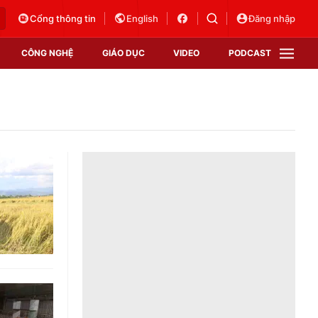
Cổng thông tin
English
Đăng nhập
CÔNG NGHỆ
GIÁO DỤC
VIDEO
PODCAST
VTV Money
VTV Thể thao
VTV Sức khoẻ
Bất động sản
Thị trường 24h
Tấm lòng Việt
Vươn mình bằng AI
VTV4
VTV8
VTV9
Lịch phát sóng
Giao lưu trực tuyến
Sự kiện