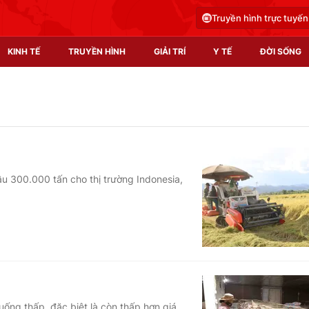
Truyền hình trực tuyến
KINH TẾ
TRUYỀN HÌNH
GIẢI TRÍ
Y TẾ
ĐỜI SỐNG
Pháp luật
Y tế
Truyền hình
Multimedia
Phim VTV
Video
ầu 300.000 tấn cho thị trường Indonesia,
Hậu trường
Shorts video
Nhân vật
Podcast
Khán giả
EMagazine
Giải sao mai
Photo
Infographic
xuống thấp, đặc biệt là còn thấp hơn giá