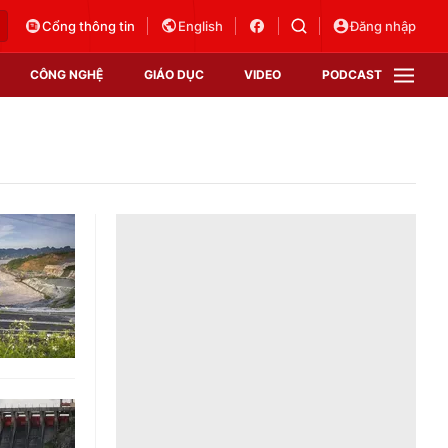
Cổng thông tin
English
Đăng nhập
CÔNG NGHỆ
GIÁO DỤC
VIDEO
PODCAST
VTV Money
VTV Thể thao
VTV Sức khoẻ
Bất động sản
Thị trường 24h
Tấm lòng Việt
Vươn mình bằng AI
VTV4
VTV8
VTV9
Lịch phát sóng
Giao lưu trực tuyến
Sự kiện