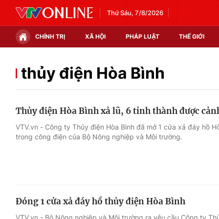
Thứ Sáu, 7/8/2026
CHÍNH TRỊ
XÃ HỘI
PHÁP LUẬT
THẾ GIỚI
Chính trị
Xã hội
thủy điện Hòa Bình
Thế giới
Kinh tế
Thủy điện Hòa Bình xả lũ, 6 tỉnh thành được cả
Tin tức
Tài chính
VTV.vn - Công ty Thủy điện Hòa Bình đã mở 1 cửa xả đáy hồ Hò
trong công điện của Bộ Nông nghiệp và Môi trường.
Thế giới đó đây
Thị trường
Câu chuyện quốc tế
Góc doanh nghiệp
Dữ liệu và đời sống
Đóng 1 cửa xả đáy hồ thủy điện Hòa Bình
VTV.vn - Bộ Nông nghiệp và Môi trường ra yêu cầu Công ty Th