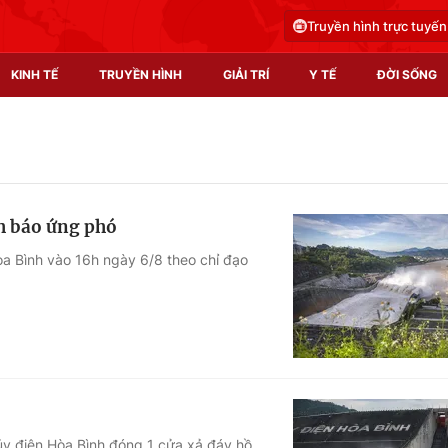
Truyền hình trực tuyến
KINH TẾ
TRUYỀN HÌNH
GIẢI TRÍ
Y TẾ
ĐỜI SỐNG
Pháp luật
Y tế
Truyền hình
Multimedia
nh báo ứng phó
Phim VTV
Video
a Bình vào 16h ngày 6/8 theo chỉ đạo
Hậu trường
Shorts video
Nhân vật
Podcast
Khán giả
EMagazine
Giải sao mai
Photo
Infographic
ủy điện Hòa Bình đóng 1 cửa xả đáy hồ