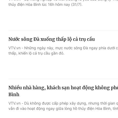
thủy điện Hòa Bình lúc 16h hôm nay (31/7).
Giải trí
Đời sống
Điện ảnh
Du lịch
Nước sông Đà xuống thấp lộ cả trụ cầu
Âm nhạc
Làm đẹp
VTV.vn - Những ngày này, mực nước sông Đà ngay phía dưới c
thấp, khiến lộ cả trụ cầu gần đó.
Sao
Chất lượng cuộc sốn
Nhiều nhà hàng, khách sạn hoạt động không phé
Bình
VTV.vn - Dù không được cấp phép xây dựng, nhưng thời gian q
vẫn đi vào hoạt động ngay giữa lòng hồ thủy điện Hòa Bình, tỉn