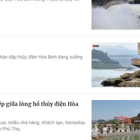
Góc ảnh
Giáo dục
Công nghệ
Tuyển sinh
Hitech Công ng
Học trực tuyến
Sản phẩm
hân đập thủy điện Hòa Bình đang xuống
g
Thị trường
Tư vấn
p giữa lòng hồ thủy điện Hòa
ua, nhiều nhà hàng, khách sạn, homestay
h Phú Thọ.