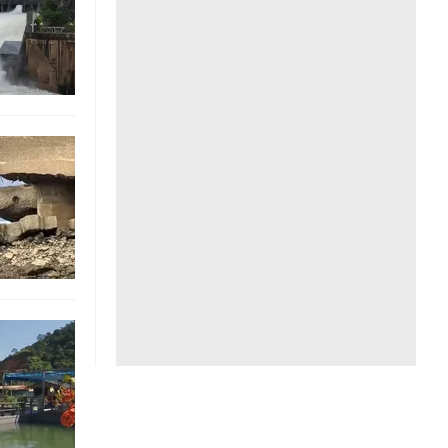
Liên hệ toà soạn
hệ tương lai