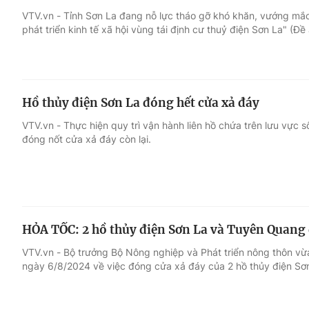
VTV.vn - Tỉnh Sơn La đang nỗ lực tháo gỡ khó khăn, vướng mắc 
phát triển kinh tế xã hội vùng tái định cư thuỷ điện Sơn La" (Đề
Giải trí
Đời sống
Điện ảnh
Du lịch
Hồ thủy điện Sơn La đóng hết cửa xả đáy
Âm nhạc
Làm đẹp
VTV.vn - Thực hiện quy trì vận hành liên hồ chứa trên lưu vực
đóng nốt cửa xả đáy còn lại.
Sao
Chất lượng cuộc sốn
HỎA TỐC: 2 hồ thủy điện Sơn La và Tuyên Quang 
VTV.vn - Bộ trưởng Bộ Nông nghiệp và Phát triển nông thôn 
ngày 6/8/2024 về việc đóng cửa xả đáy của 2 hồ thủy điện Sơ