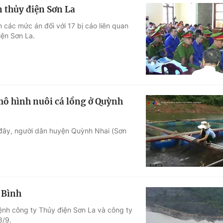
n thủy điện Sơn La
n các mức án đối với 17 bị cáo liên quan
iện Sơn La.
mô hình nuôi cá lồng ở Quỳnh
i đây, người dân huyện Quỳnh Nhai (Sơn
 Bình
lệnh công ty Thủy điện Sơn La và công ty
8/9.