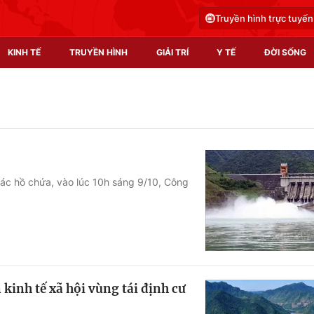
Truyền hình trực tuyến
KINH TẾ
TRUYỀN HÌNH
GIẢI TRÍ
Y TẾ
ĐỜI SỐNG
Pháp luật
Y tế
Truyền hình
Multimedia
Phim VTV
Video
các hồ chứa, vào lúc 10h sáng 9/10, Công
Hậu trường
Shorts video
Nhân vật
Podcast
Khán giả
EMagazine
Giải sao mai
Photo
 kinh tế xã hội vùng tái định cư
Infographic