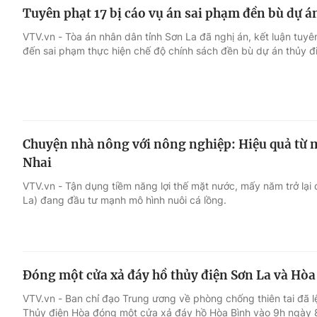
Tuyên phạt 17 bị cáo vụ án sai phạm đền bù dự á
VTV.vn - Tòa án nhân dân tỉnh Sơn La đã nghị án, kết luận tuyê
đến sai phạm thực hiện chế độ chính sách đền bù dự án thủy đ
Chuyện nhà nông với nông nghiệp: Hiệu quả từ 
Nhai
VTV.vn - Tận dụng tiềm năng lợi thế mặt nước, mấy năm trở lạ
La) đang đầu tư mạnh mô hình nuôi cá lồng.
Đóng một cửa xả đáy hồ thủy điện Sơn La và Hòa
VTV.vn - Ban chỉ đạo Trung ương về phòng chống thiên tai đã 
Thủy điện Hòa đóng một cửa xả đáy hồ Hòa Bình vào 9h ngày 