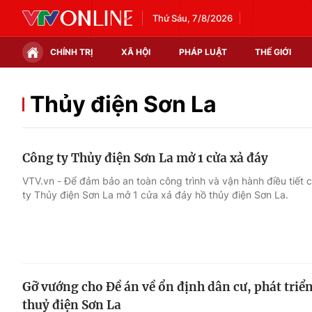
Thứ Sáu, 7/8/2026
CHÍNH TRỊ
XÃ HỘI
PHÁP LUẬT
THẾ GIỚI
Chính trị
Xã hội
Thủy điện Sơn La
Thế giới
Kinh tế
Công ty Thủy điện Sơn La mở 1 cửa xả đáy
Tin tức
Tài chính
VTV.vn - Để đảm bảo an toàn công trình và vận hành điều tiết 
ty Thủy điện Sơn La mở 1 cửa xả đáy hồ thủy điện Sơn La.
Thế giới đó đây
Thị trường
Câu chuyện quốc tế
Góc doanh nghiệp
Dữ liệu và đời sống
Gỡ vướng cho Đề án về ổn định dân cư, phát triển
thuỷ điện Sơn La