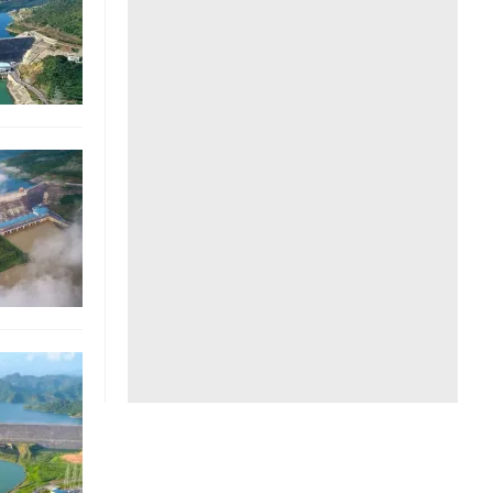
Liên hệ toà soạn
hệ tương lai