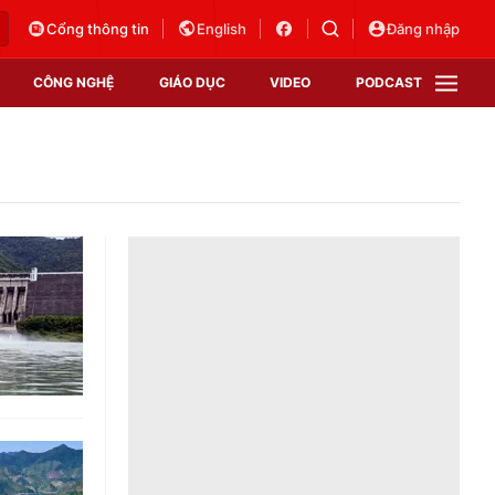
Cổng thông tin
English
Đăng nhập
CÔNG NGHỆ
GIÁO DỤC
VIDEO
PODCAST
VTV Money
VTV Thể thao
VTV Sức khoẻ
Bất động sản
Thị trường 24h
Tấm lòng Việt
Vươn mình bằng AI
VTV4
VTV8
VTV9
Lịch phát sóng
Giao lưu trực tuyến
Sự kiện