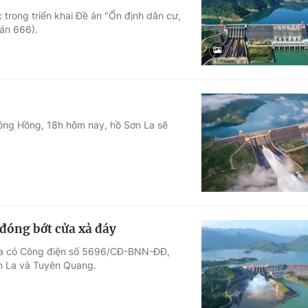
trong triển khai Đề án "Ổn định dân cư,
Góc ảnh
 án 666).
Giáo dục
Công nghệ
Tuyển sinh
Hitech Công ng
Học trực tuyến
Sản phẩm
 sông Hồng, 18h hôm nay, hồ Sơn La sẽ
g
Thị trường
Tư vấn
đóng bớt cửa xả đáy
vừa có Công điện số 5696/CĐ-BNN-ĐĐ,
n La và Tuyên Quang.