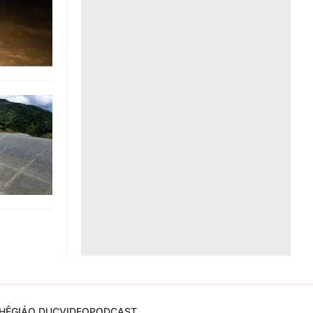
Liên hệ toà soạn
hệ tương lai
HỆ
GIÁO DỤC
VIDEO
PODCAST