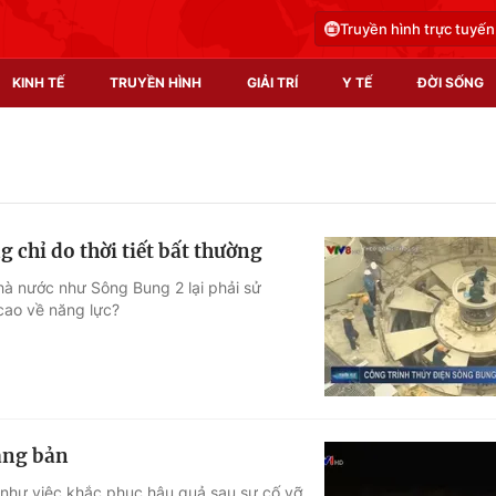
Truyền hình trực tuyến
KINH TẾ
TRUYỀN HÌNH
GIẢI TRÍ
Y TẾ
ĐỜI SỐNG
Pháp luật
Y tế
Truyền hình
Multimedia
chỉ do thời tiết bất thường
Phim VTV
Video
Nhà nước như Sông Bung 2 lại phải sử
cao về năng lực?
Hậu trường
Shorts video
Nhân vật
Podcast
Khán giả
EMagazine
Giải sao mai
Photo
làng bản
Infographic
g như việc khắc phục hậu quả sau sự cố vỡ