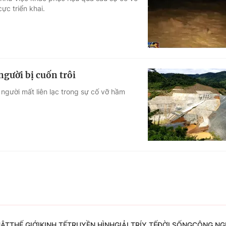
c triển khai.
Góc ảnh
Giáo dục
Công nghệ
Tuyển sinh
Hitech Công ng
gười bị cuốn trôi
Học trực tuyến
Sản phẩm
 người mất liên lạc trong sự cố vỡ hầm
g
Thị trường
Tư vấn
UẬT
THẾ GIỚI
KINH TẾ
TRUYỀN HÌNH
GIẢI TRÍ
Y TẾ
ĐỜI SỐNG
CÔNG NG