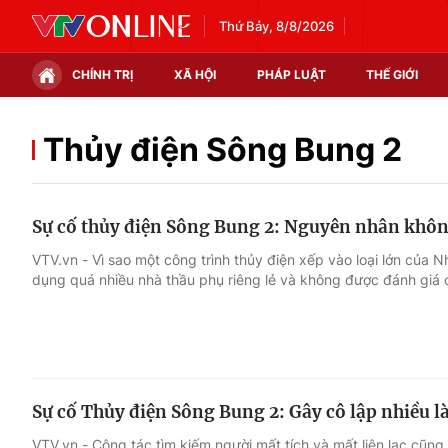
Thứ Bảy, 8/8/2026
CHÍNH TRỊ
XÃ HỘI
PHÁP LUẬT
THẾ GIỚI
Chính trị
Xã hội
Thủy điện Sông Bung 2
Thế giới
Kinh tế
Sự cố thủy điện Sông Bung 2: Nguyên nhân không 
Tin tức
Tài chính
VTV.vn - Vì sao một công trình thủy điện xếp vào loại lớn của 
dụng quá nhiều nhà thầu phụ riêng lẻ và không được đánh giá 
Thế giới đó đây
Thị trường
Câu chuyện quốc tế
Góc doanh nghiệp
Dữ liệu và đời sống
Sự cố Thủy điện Sông Bung 2: Gây cô lập nhiều 
VTV.vn - Công tác tìm kiếm người mất tích và mất liên lạc cũn