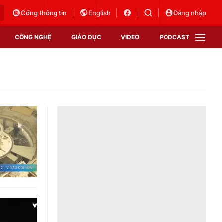
Cổng thông tin
English
Đăng nhập
CÔNG NGHỆ
GIÁO DỤC
VIDEO
PODCAST
VTV Money
VTV Thể thao
VTV Sức khoẻ
Bất động sản
Thị trường 24h
Tấm lòng Việt
Vươn mình bằng AI
VTV4
VTV8
VTV9
Lịch phát sóng
Giao lưu trực tuyến
Sự kiện