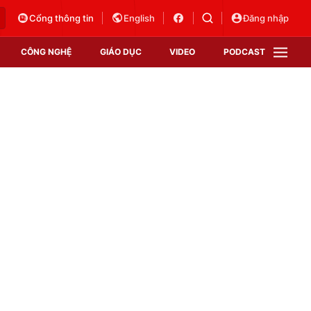
Cổng thông tin
English
Đăng nhập
CÔNG NGHỆ
GIÁO DỤC
VIDEO
PODCAST
VTV Money
VTV Thể thao
VTV Sức khoẻ
Bất động sản
Thị trường 24h
Tấm lòng Việt
Vươn mình bằng AI
VTV4
VTV8
VTV9
Lịch phát sóng
Giao lưu trực tuyến
Sự kiện