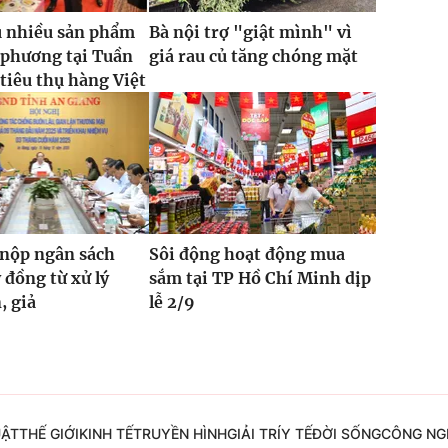
u nhiều sản phẩm
Bà nội trợ "giật mình" vì
 phương tại Tuần
giá rau củ tăng chóng mặt
 tiêu thụ hàng Việt
 nộp ngân sách
Sôi động hoạt động mua
 đồng từ xử lý
sắm tại TP Hồ Chí Minh dịp
, giả
lễ 2/9
UẬT
THẾ GIỚI
KINH TẾ
TRUYỀN HÌNH
GIẢI TRÍ
Y TẾ
ĐỜI SỐNG
CÔNG NG