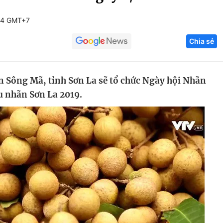
Góc ảnh
14 GMT+7
Chia sẻ
Giáo dục
Công nghệ
Tuyển sinh
Hitech Công ng
ện Sông Mã, tỉnh Sơn La sẽ tổ chức Ngày hội Nhãn
Học trực tuyến
Sản phẩm
u nhãn Sơn La 2019.
g
Thị trường
Tư vấn