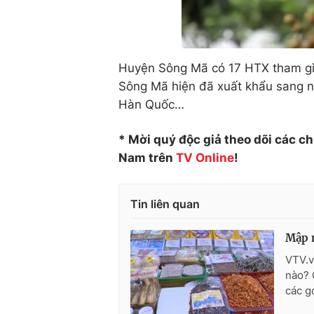
Huyện Sông Mã có 17 HTX tham gia 
Sông Mã hiện đã xuất khẩu sang n
Hàn Quốc…
* Mời quý độc giả theo dõi các c
Nam trên
TV Online
!
Tin liên quan
Mập 
VTV.v
nào? 
các g