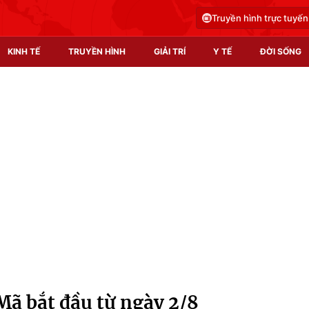
Truyền hình trực tuyến
KINH TẾ
TRUYỀN HÌNH
GIẢI TRÍ
Y TẾ
ĐỜI SỐNG
Pháp luật
Y tế
Truyền hình
Multimedia
Phim VTV
Video
Hậu trường
Shorts video
Nhân vật
Podcast
Khán giả
EMagazine
Giải sao mai
Photo
ã bắt đầu từ ngày 2/8
Infographic