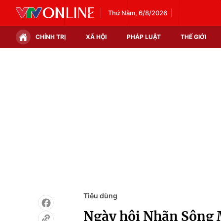
Thứ Năm, 6/8/2026
CHÍNH TRỊ
XÃ HỘI
PHÁP LUẬT
THẾ GIỚI
Chính trị
Xã hội
Thế giới
Kinh tế
Tin tức
Tài chính
Thế giới đó đây
Thị trường
Câu chuyện quốc tế
Góc doanh nghiệp
Dữ liệu và đời sống
Tiêu dùng
Ngày hội Nhãn Sông M