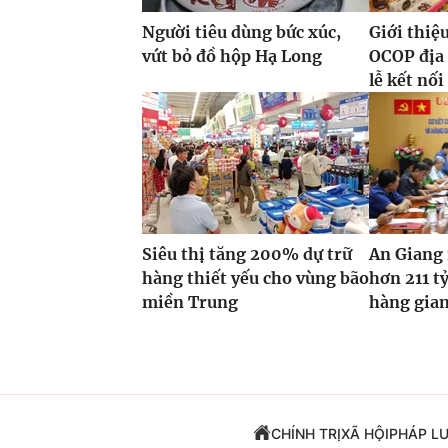
Người tiêu dùng bức xúc,
Giới thiệ
vứt bỏ đồ hộp Hạ Long
OCOP địa
lễ kết nối
Siêu thị tăng 200% dự trữ
An Giang
hàng thiết yếu cho vùng bão
hơn 211 tỷ
miền Trung
hàng gian
CHÍNH TRỊ
XÃ HỘI
PHÁP L