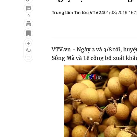
Trung tâm Tin tức VTV24
01/08/2019 16:
0
Giải trí
Đời sống
Điện ảnh
Du lịch
VTV.vn - Ngày 2 và 3/8 tới, huy
Âm nhạc
Làm đẹp
Sông Mã và Lễ công bố xuất khẩ
Sao
Chất lượng cuộc sốn