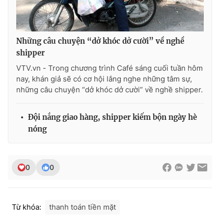
Những câu chuyện “dở khóc dở cười” về nghề
THỜI BÁO VTV
shipper
VTV.vn - Trong chương trình Café sáng cuối tuần hôm
nay, khán giả sẽ có cơ hội lắng nghe những tâm sự,
những câu chuyện “dở khóc dở cười” về nghề shipper.
Theo dõi báo trên
Đội nắng giao hàng, shipper kiếm bộn ngày hè
Cơ quan chủ quản:
Đài Truyền hình Việt Nam
nóng
Cơ quan báo chí:
Thời báo VTV
Giấy phép hoạt động báo in và báo điện tử số 483/GP-BTTTT
cấp ngày 29/12/2023
0
0
Tổng Biên tập:
Vũ Thanh Thủy
Phó Tổng Biên tập:
Nguyễn Thị Mỹ Hạnh, Phạm Quốc Thắng,
Nguyễn Trọng Ninh
Từ khóa:
thanh toán tiền mặt
Tổng đài VTV:
024.38 355 931 - 024.38 355 932