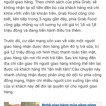
Phim VTV
người giao hàng. Theo chính sách của phía Grab, sẽ
Giải trí
không nhận lại số tiền đền bù của khách hàng mà chỉ
Hậu trường
khóa vĩnh viễn tài khoản trên. Grab Food cũng cho
Điện ảnh
Đời sống
biết, liên tiếp trong 3 ngày gần đây, phía Grab Food
Nhân vật
Âm nhạc
cũng gặp những sự cố tương tự với giá trị 1,6 và 1,8
Du lịch
Khán giả
triệu đồng và đang tiến hành điều tra thêm.
Giáo dục
Sao
Làm đẹp
Giải sao mai
Trước đó, cư dân mạng xôn xao về việc một người
Tuyển sinh
Công nghệ
giao hàng nhận được đơn hàng gồm 40 ly trà sữa, trị
Chất lượng cuộc sống
Học trực tuyến
giá 1,2 triệu đồng với hình thức thanh toán tiền mặt,
Hitech Công nghệ tương lai
giao hàng tận nơi rồi mới trả tiền. Sau khi hàng đến
Giao lưu trực tuyến
địa chỉ cần giao thì người giao hàng không thể liên lạc
Sản phẩm
được và khách hàng thì "lặn mất tăm".Câu chuyện này
Lịch phát sóng
nhanh chóng nhận được phản ứng dữ dội từ phía cộng
Thị trường
đồng mạng, thậm chí nhiều người còn xuống tận nhà
Tư vấn
của vị khách này để đòi lại quyền lợi cho người giao
Chuyên mục khác
hàng.
Emagazine
Podcast
Nghề giao hàng mùa nắng nóng