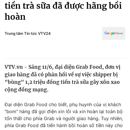
Chính trị
tiền trà sữa đã được hãng bồi
Truyền hình
hoàn
Văn hóa - Giải trí
Xã hội
Y tế
Đời sống
Trung tâm Tin tức VTV24
Pháp luật
Công nghệ
Giáo dục
Y tế
VTV.vn - Sáng 11/6, đại diện Grab Food, đơn vị
Thế giới
giao hàng đã có phản hồi về sự việc shipper bị
Tin tức
"bùng" 1,2 triệu đồng tiền trà sữa gây xôn xao
Kinh tế
cộng đồng mạng.
Thế giới đó đây
Tài chính
Dữ liệu và đời sống
Câu chuyện quốc tế
Đại diện Grab Food cho biết, phụ huynh của vị khách
Thị trường
"bom" hàng đã gọi điện xin lỗi và xin hoàn lại toàn bộ
tổn thất cho phía Grab và người giao hàng. Tuy nhiên,
Truyền hình
Góc doanh nghiệp
phía Grab Food đã tiến hành bồi hoàn số tiền này cho