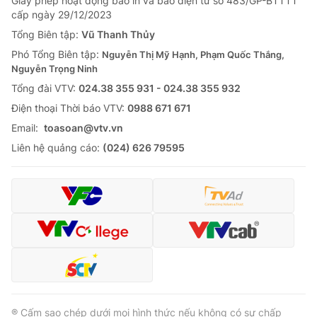
Giấy phép hoạt động báo in và báo điện tử số 483/GP-BTTTT
cấp ngày 29/12/2023
Tổng Biên tập:
Vũ Thanh Thủy
Phó Tổng Biên tập:
Nguyễn Thị Mỹ Hạnh, Phạm Quốc Thắng,
Nguyễn Trọng Ninh
Tổng đài VTV:
024.38 355 931 - 024.38 355 932
Ðiện thoại Thời báo VTV:
0988 671 671
Email:
toasoan@vtv.vn
Liên hệ quảng cáo:
(024) 626 79595
® Cấm sao chép dưới mọi hình thức nếu không có sự chấp