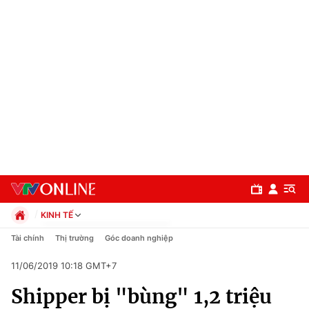
KINH TẾ
Chính trị
Tài chính
Thị trường
Góc doanh nghiệp
Xã hội
11/06/2019 10:18 GMT+7
Pháp luật
Chuyên mục
Kinh tế
Shipper bị "bùng" 1,2 triệu
Thể thao