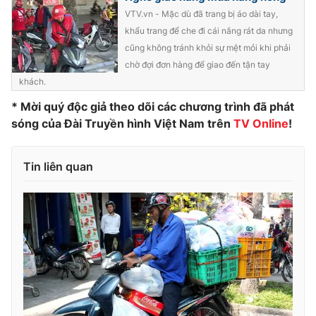
VTV.vn - Mặc dù đã trang bị áo dài tay,
Photo
Infographic
khẩu trang để che đi cái nắng rát da nhưng
cũng không tránh khỏi sự mệt mỏi khi phải
Video
Shorts video
chờ đợi đơn hàng để giao đến tận tay
khách.
VTV Money
VTV Thể thao
* Mời quý độc giả theo dõi các chương trình đã phát
sóng của Đài Truyền hình Việt Nam trên
TV Online
!
VTV Sức khoẻ
Bất động sản
Tin liên quan
Thị trường 24h
Tấm lòng Việt
VTV4
Vươn mình bằng AI
VTV9
VTV8
Liên hệ tòa soạn
English