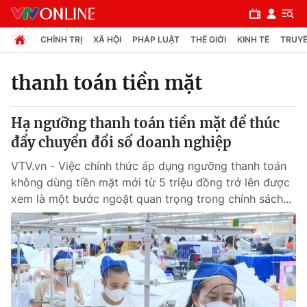
CHÍNH TRỊ
XÃ HỘI
PHÁP LUẬT
THẾ GIỚI
KINH TẾ
TRUYỀ
thanh toán tiền mặt
Chuyên mục
Hạ ngưỡng thanh toán tiền mặt để thúc
Chính trị
đẩy chuyển đổi số doanh nghiệp
VTV.vn - Việc chính thức áp dụng ngưỡng thanh toán
Xã hội
không dùng tiền mặt mới từ 5 triệu đồng trở lên được
xem là một bước ngoặt quan trọng trong chính sách...
Pháp luật
Y tế
Thế giới