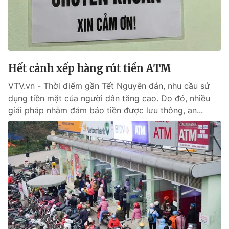
Giao lưu trực tuyến
Sản phẩm
Lịch phát sóng
Thị trường
Tư vấn
Hết cảnh xếp hàng rút tiền ATM
Chuyên mục khác
Emagazine
VTV.vn - Thời điểm gần Tết Nguyên đán, nhu cầu sử
Podcast
dụng tiền mặt của người dân tăng cao. Do đó, nhiều
giải pháp nhằm đảm bảo tiền được lưu thông, an...
Photo
Infographic
Video
Shorts video
VTV Money
VTV Thể thao
VTV Sức khoẻ
Bất động sản