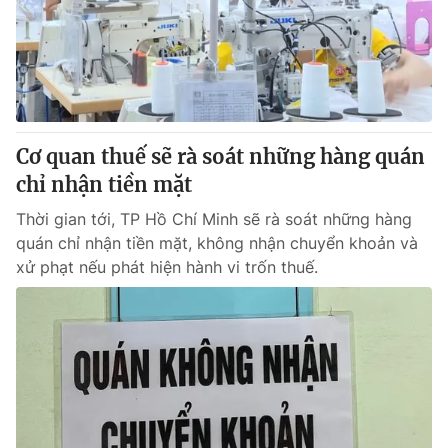
Tin tức
Kinh tế
Thế giới đó đây
Tài chính
Dữ liệu và đời sống
Câu chuyện quốc tế
Thị trường
Cơ quan thuế sẽ rà soát những hàng quán
Truyền hình
Góc doanh nghiệp
chỉ nhận tiền mặt
Phim VTV
Giải trí
Thời gian tới, TP Hồ Chí Minh sẽ rà soát những hàng
Hậu trường
quán chỉ nhận tiền mặt, không nhận chuyển khoản và
Điện ảnh
xử phạt nếu phát hiện hành vi trốn thuế.
Đời sống
Nhân vật
Âm nhạc
Du lịch
Khán giả
Giáo dục
Sao
Làm đẹp
Giải sao mai
Tuyển sinh
Công nghệ
Chất lượng cuộc sống
Học trực tuyến
Hitech Công nghệ tương lai