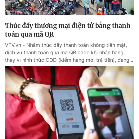
Thị trường 24h
Tấm lòng Việt
VTV4
Vươn mình bằng AI
Thúc đẩy thương mại điện tử bằng thanh
toán qua mã QR
VTV9
VTV8
VTV.vn - Nhằm thúc đẩy thanh toán không tiền mặt,
dịch vụ thanh toán qua mã QR code khi nhận hàng,
Liên hệ tòa soạn
English
thay vì hình thức COD (kiểm hàng mới trả tiền), đang...
THỜI BÁO VTV
Theo dõi báo trên
Cơ quan chủ quản:
Đài Truyền hình Việt Nam
Cơ quan báo chí:
Thời báo VTV