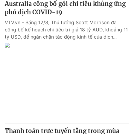
Australia công bố gói chi tiêu khủng ứng
phó dịch COVID-19
® Cấm sao chép dưới mọi hình thức nếu không có sự chấp
VTV.vn - Sáng 12/3, Thủ tướng Scott Morrison đã
thuận bằng văn bản. Ghi rõ nguồn VTV.vn khi phát hành lại
thông tin từ website này.
công bố kế hoạch chi tiêu trị giá 18 tỷ AUD, khoảng 11
tỷ USD, để ngăn chặn tác động kinh tế của dịch...
Thanh toán trực tuyến tăng trong mùa