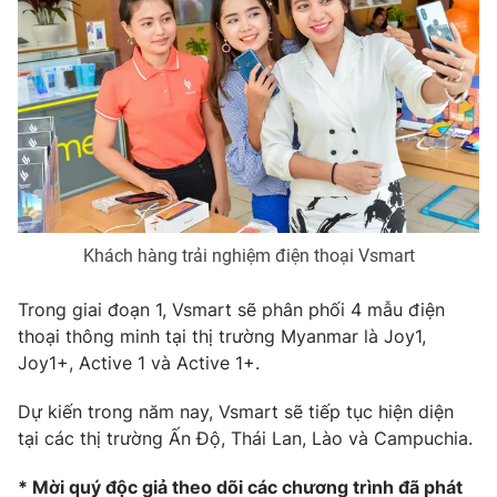
Photo
Infographic
Video
Shorts video
VTV Money
VTV Thể thao
VTV Sức khoẻ
Bất động sản
Khách hàng trải nghiệm điện thoại Vsmart
Thị trường 24h
Tấm lòng Việt
Trong giai đoạn 1, Vsmart sẽ phân phối 4 mẫu điện
thoại thông minh tại thị trường Myanmar là Joy1,
VTV4
Vươn mình bằng AI
Joy1+, Active 1 và Active 1+.
Dự kiến trong năm nay, Vsmart sẽ tiếp tục hiện diện
VTV9
VTV8
tại các thị trường Ấn Độ, Thái Lan, Lào và Campuchia.
Liên hệ tòa soạn
English
* Mời quý độc giả theo dõi các chương trình đã phát