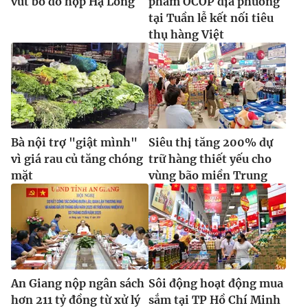
vứt bỏ đồ hộp Hạ Long
phẩm OCOP địa phương
tại Tuần lễ kết nối tiêu
thụ hàng Việt
Bà nội trợ "giật mình"
Siêu thị tăng 200% dự
vì giá rau củ tăng chóng
trữ hàng thiết yếu cho
mặt
vùng bão miền Trung
An Giang nộp ngân sách
Sôi động hoạt động mua
hơn 211 tỷ đồng từ xử lý
sắm tại TP Hồ Chí Minh