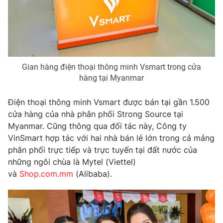
Phim VTV
Giải trí
Hậu trường
Điện ảnh
Đời sống
Nhân vật
Âm nhạc
Du lịch
Khán giả
Gian hàng điện thoại thông minh Vsmart trong cửa
Giáo dục
Sao
hàng tại Myanmar
Làm đẹp
Giải sao mai
Tuyển sinh
Công nghệ
Chất lượng cuộc sống
Điện thoại thông minh Vsmart được bán tại gần 1.500
Học trực tuyến
cửa hàng của nhà phân phối Strong Source tại
Hitech Công nghệ tương lai
Myanmar. Cũng thông qua đối tác này, Công ty
Giao lưu trực tuyến
VinSmart hợp tác với hai nhà bán lẻ lớn trong cả mảng
Sản phẩm
phân phối trực tiếp và trực tuyến tại đất nước của
Lịch phát sóng
Thị trường
những ngôi chùa là Mytel (Viettel)
và
Shop.com.mm
(Alibaba).
Tư vấn
Chuyên mục khác
Emagazine
Podcast