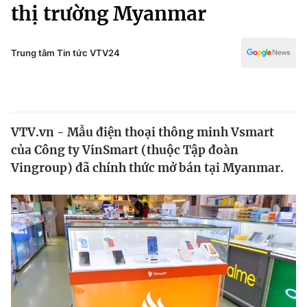
Chính trị
thị trường Myanmar
Truyền hình
Văn hóa - Giải trí
Xã hội
Y tế
Trung tâm Tin tức VTV24
Đời sống
Pháp luật
Công nghệ
Giáo dục
Y tế
VTV.vn - Mẫu điện thoại thông minh Vsmart
của Công ty VinSmart (thuộc Tập đoàn
Thế giới
Vingroup) đã chính thức mở bán tại Myanmar.
Tin tức
Kinh tế
Thế giới đó đây
Tài chính
Dữ liệu và đời sống
Câu chuyện quốc tế
Thị trường
Truyền hình
Góc doanh nghiệp