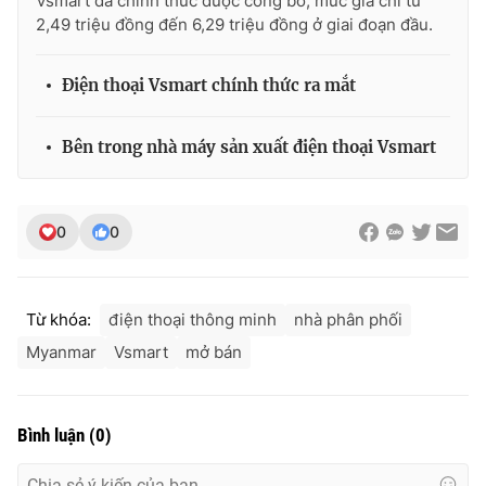
Vsmart đã chính thức được công bố, mức giá chỉ từ
Ðiện thoại Thời báo VTV:
024.66 897 897
2,49 triệu đồng đến 6,29 triệu đồng ở giai đoạn đầu.
Email:
toasoan@vtv.vn
Liên hệ quảng cáo:
024-7300.7108
Điện thoại Vsmart chính thức ra mắt
Bên trong nhà máy sản xuất điện thoại Vsmart
0
0
Từ khóa:
điện thoại thông minh
nhà phân phối
Myanmar
Vsmart
mở bán
® Cấm sao chép dưới mọi hình thức nếu không có sự chấp
thuận bằng văn bản. Ghi rõ nguồn VTV.vn khi phát hành lại
thông tin từ website này.
Bình luận
(
0
)