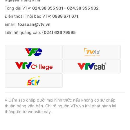
Tổng đài VTV:
024.38 355 931 - 024.38 355 932
Ðiện thoại Thời báo VTV:
0988 671 671
Email:
toasoan@vtv.vn
Liên hệ quảng cáo:
(024) 626 79595
® Cấm sao chép dưới mọi hình thức nếu không có sự chấp
thuận bằng văn bản. Ghi rõ nguồn VTV.vn khi phát hành lại
thông tin từ website này.