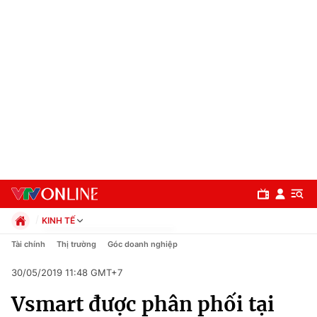
KINH TẾ
Chính trị
Tài chính
Thị trường
Góc doanh nghiệp
Xã hội
30/05/2019 11:48 GMT+7
Pháp luật
Chuyên mục
Kinh tế
Vsmart được phân phối tại
Thể thao