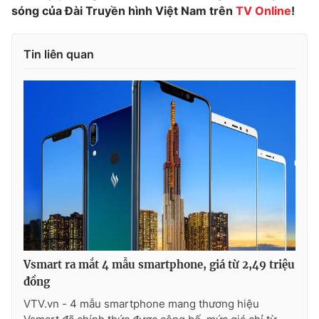
sóng của Đài Truyền hình Việt Nam trên
TV Online
!
Tin liên quan
THỜI BÁO VTV
Theo dõi báo trên
Cơ quan chủ quản:
Đài Truyền hình Việt Nam
Cơ quan báo chí:
Thời báo VTV
Giấy phép hoạt động báo in và báo điện tử số 483/GP-BTTTT
cấp ngày 29/12/2023
Tổng Biên tập:
Vũ Thanh Thủy
Vsmart ra mắt 4 mẫu smartphone, giá từ 2,49 triệu
Phó Tổng Biên tập:
Nguyễn Thị Mỹ Hạnh, Phạm Quốc Thắng,
đồng
Nguyễn Trọng Ninh
VTV.vn - 4 mẫu smartphone mang thương hiệu
Tổng đài VTV:
024.38 355 931 - 024.38 355 932