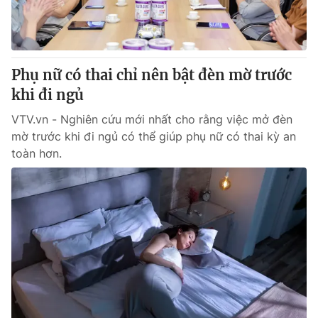
Giao lưu trực tuyến
Sản phẩm
Lịch phát sóng
Thị trường
Tư vấn
Phụ nữ có thai chỉ nên bật đèn mờ trước
khi đi ngủ
Chuyên mục khác
Emagazine
VTV.vn - Nghiên cứu mới nhất cho rằng việc mở đèn
Podcast
mờ trước khi đi ngủ có thể giúp phụ nữ có thai kỳ an
toàn hơn.
Photo
Infographic
Video
Shorts video
VTV Money
VTV Thể thao
VTV Sức khoẻ
Bất động sản