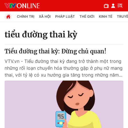
CHÍNH TRỊ
XÃ HỘI
PHÁP LUẬT
THẾ GIỚI
KINH TẾ
TRUYỀ
tiểu đường thai kỳ
Chuyên mục
Tiểu đường thai kỳ: Đừng chủ quan!
Chính trị
VTV.vn - Tiểu đường thai kỳ đang trở thành một trong
những rối loạn chuyển hóa thường gặp ở phụ nữ mang
Xã hội
thai, với tỷ lệ có xu hướng gia tăng trong những năm...
Pháp luật
Y tế
Thế giới