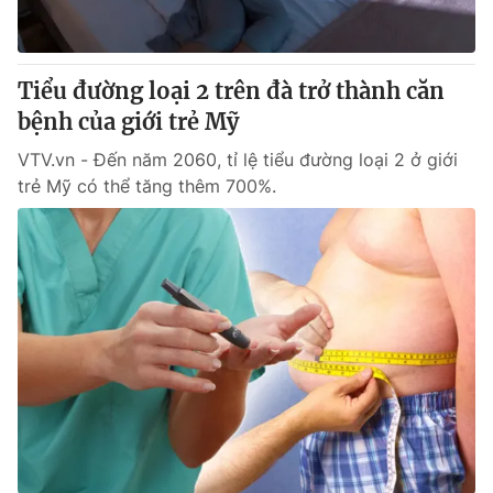
Thị trường 24h
Tấm lòng Việt
VTV4
Vươn mình bằng AI
Tiểu đường loại 2 trên đà trở thành căn
bệnh của giới trẻ Mỹ
VTV9
VTV8
VTV.vn - Đến năm 2060, tỉ lệ tiểu đường loại 2 ở giới
trẻ Mỹ có thể tăng thêm 700%.
Liên hệ tòa soạn
English
THỜI BÁO VTV
Theo dõi báo trên
Cơ quan chủ quản:
Đài Truyền hình Việt Nam
Cơ quan báo chí:
Thời báo VTV