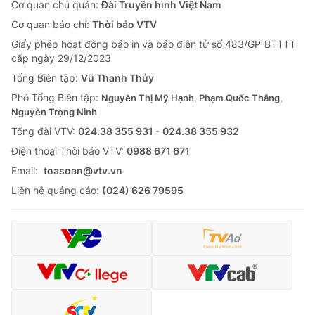
Cơ quan chủ quản:
Đài Truyền hình Việt Nam
Cơ quan báo chí:
Thời báo VTV
Giấy phép hoạt động báo in và báo điện tử số 483/GP-BTTTT
cấp ngày 29/12/2023
Tổng Biên tập:
Vũ Thanh Thủy
Phó Tổng Biên tập:
Nguyễn Thị Mỹ Hạnh, Phạm Quốc Thắng,
Nguyễn Trọng Ninh
Tổng đài VTV:
024.38 355 931 - 024.38 355 932
Ðiện thoại Thời báo VTV:
0988 671 671
Email:
toasoan@vtv.vn
Liên hệ quảng cáo:
(024) 626 79595