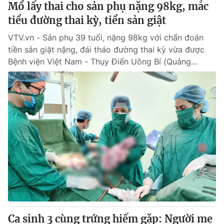
Mổ lấy thai cho sản phụ nặng 98kg, mắc
tiểu đường thai kỳ, tiển sản giật
® Cấm sao chép dưới mọi hình thức nếu không có sự chấp
VTV.vn - Sản phụ 39 tuổi, nặng 98kg với chẩn đoán
thuận bằng văn bản. Ghi rõ nguồn VTV.vn khi phát hành lại
thông tin từ website này.
tiền sản giật nặng, đái tháo đường thai kỳ vừa được
Bệnh viện Việt Nam - Thụy Điển Uông Bí (Quảng...
Ca sinh 3 cùng trứng hiếm gặp: Người mẹ