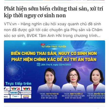
Giấy phép hoạt động báo in và báo điện tử số 483/GP-BTTTT
Phát hiện sớm biến chứng thai sản, xử trí
cấp ngày 29/12/2023
kịp thời nguy cơ sinh non
Tổng Biên tập:
Vũ Thanh Thủy
Phó Tổng Biên tập:
Nguyễn Thị Mỹ Hạnh, Phạm Quốc Thắng,
VTV.vn - Hàng nghìn câu hỏi xoay quanh chủ đề sinh
Nguyễn Trọng Ninh
non đã được gửi tới các chuyên gia Phụ sản và Chăm
Tổng đài VTV:
024.38 355 931 - 024.38 355 932
sóc sơ sinh, BVĐK Tâm Anh HN trong chương trình...
Ðiện thoại Thời báo VTV:
024.66 897 897
Email:
toasoan@vtv.vn
Liên hệ quảng cáo:
024-7300.7108