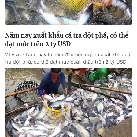
Giấy phép hoạt động báo in và báo điện tử số 483/GP-BTTTT
cấp ngày 29/12/2023
Tổng Biên tập:
Vũ Thanh Thủy
Phó Tổng Biên tập:
Nguyễn Thị Mỹ Hạnh, Phạm Quốc Thắng,
Năm nay xuất khẩu cá tra đột phá, có thể
Nguyễn Trọng Ninh
Tổng đài VTV:
đạt mức trên 2 tỷ USD
024.38 355 931 - 024.38 355 932
Ðiện thoại Thời báo VTV:
024.66 897 897
VTV.vn - Năm nay là năm đầu tiên ngành xuất khẩu cá
Email:
toasoan@vtv.vn
tra đột phá, có thể đạt mức xuất khẩu trên 2 tỷ USD.
Liên hệ quảng cáo:
024-7300.7108