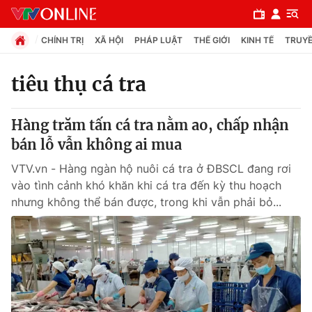
CHÍNH TRỊ
XÃ HỘI
PHÁP LUẬT
THẾ GIỚI
KINH TẾ
TRUYỀ
tiêu thụ cá tra
Chuyên mục
Hàng trăm tấn cá tra nằm ao, chấp nhận
Chính trị
bán lỗ vẫn không ai mua
VTV.vn - Hàng ngàn hộ nuôi cá tra ở ĐBSCL đang rơi
Xã hội
vào tình cảnh khó khăn khi cá tra đến kỳ thu hoạch
nhưng không thể bán được, trong khi vẫn phải bỏ...
Pháp luật
Y tế
Thế giới