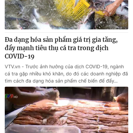
Giao lưu trực tuyến
Sản phẩm
Lịch phát sóng
Thị trường
Tư vấn
Đa dạng hóa sản phẩm giá trị gia tăng,
Chuyên mục khác
đẩy mạnh tiêu thụ cá tra trong dịch
Emagazine
Podcast
COVID-19
VTV.vn - Trước ảnh hưởng của dịch COVID-19, ngành
Photo
Infographic
cá tra gặp nhiều khó khăn, do đó các doanh nghiệp đã
tìm cách đa dạng hóa sản phẩm chế biến để đẩy...
Video
Shorts video
VTV Money
VTV Thể thao
VTV Sức khoẻ
Bất động sản