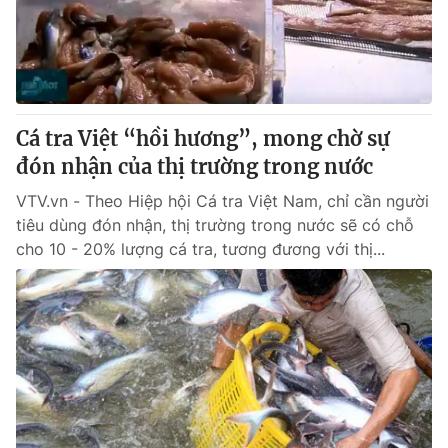
Thị trường 24h
Tấm lòng Việt
VTV4
Vươn mình bằng AI
VTV9
VTV8
Cá tra Việt “hồi hương”, mong chờ sự
đón nhận của thị trường trong nước
Liên hệ tòa soạn
English
VTV.vn - Theo Hiệp hội Cá tra Việt Nam, chỉ cần người
tiêu dùng đón nhận, thị trường trong nước sẽ có chỗ
cho 10 - 20% lượng cá tra, tương đương với thị...
THỜI BÁO VTV
Theo dõi báo trên
Cơ quan chủ quản:
Đài Truyền hình Việt Nam
Cơ quan báo chí:
Thời báo VTV