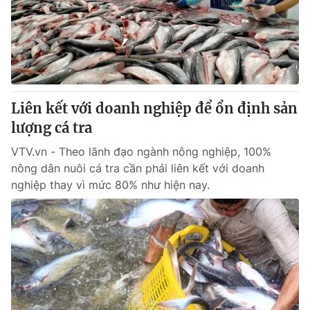
Tin tức
Kinh tế
Thế giới đó đây
Tài chính
Dữ liệu và đời sống
Câu chuyện quốc tế
Thị trường
Liên kết với doanh nghiệp để ổn định sản
Truyền hình
Góc doanh nghiệp
lượng cá tra
Phim VTV
Giải trí
VTV.vn - Theo lãnh đạo ngành nông nghiệp, 100%
Hậu trường
nông dân nuôi cá tra cần phải liên kết với doanh
Điện ảnh
nghiệp thay vì mức 80% như hiện nay.
Đời sống
Nhân vật
Âm nhạc
Du lịch
Khán giả
Giáo dục
Sao
Làm đẹp
Giải sao mai
Tuyển sinh
Công nghệ
Chất lượng cuộc sống
Học trực tuyến
Hitech Công nghệ tương lai