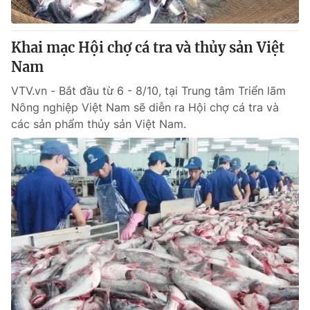
® Cấm sao chép dưới mọi hình thức nếu không có sự chấp
Khai mạc Hội chợ cá tra và thủy sản Việt
thuận bằng văn bản. Ghi rõ nguồn VTV.vn khi phát hành lại
Nam
thông tin từ website này.
VTV.vn - Bắt đầu từ 6 - 8/10, tại Trung tâm Triển lãm
Nông nghiệp Việt Nam sẽ diễn ra Hội chợ cá tra và
các sản phẩm thủy sản Việt Nam.