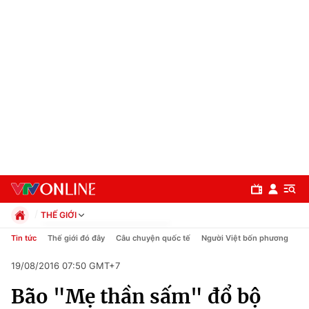
THẾ GIỚI
Chính trị
Tin tức
Thế giới đó đây
Câu chuyện quốc tế
Người Việt bốn phương
Xã hội
19/08/2016 07:50 GMT+7
Pháp luật
Chuyên mục
Kinh tế
Bão "Mẹ thần sấm" đổ bộ
Thể thao