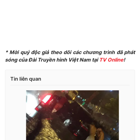
Photo
Infographic
Video
Shorts video
VTV Money
VTV Thể thao
* Mời quý độc giả theo dõi các chương trình đã phát
sóng của Đài Truyền hình Việt Nam tại
TV Online
!
VTV Sức khoẻ
Bất động sản
Tin liên quan
Thị trường 24h
Tấm lòng Việt
VTV4
Vươn mình bằng AI
VTV9
VTV8
Liên hệ tòa soạn
English