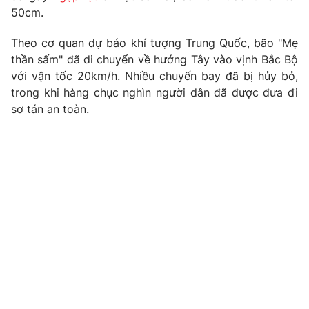
Phim VTV
50cm.
Giải trí
Hậu trường
Theo cơ quan dự báo khí tượng Trung Quốc, bão "Mẹ
Điện ảnh
Đời sống
Nhân vật
thần sấm" đã di chuyển về hướng Tây vào vịnh Bắc Bộ
Âm nhạc
với vận tốc 20km/h. Nhiều chuyến bay đã bị hủy bỏ,
Du lịch
Khán giả
trong khi hàng chục nghìn người dân đã được đưa đi
Giáo dục
Sao
sơ tán an toàn.
Làm đẹp
Giải sao mai
Tuyển sinh
Công nghệ
Chất lượng cuộc sống
Học trực tuyến
Hitech Công nghệ tương lai
Giao lưu trực tuyến
Sản phẩm
Lịch phát sóng
Thị trường
Tư vấn
Chuyên mục khác
Emagazine
Podcast