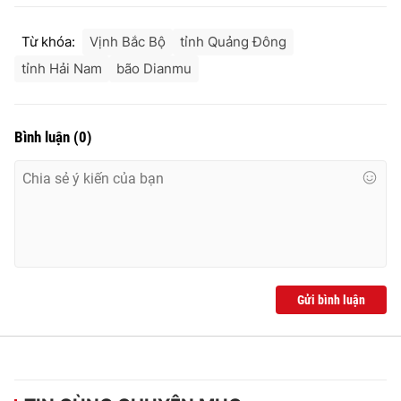
Ðiện thoại Thời báo VTV:
024.66 897 897
Email:
toasoan@vtv.vn
Từ khóa:
Vịnh Bắc Bộ
tỉnh Quảng Đông
Liên hệ quảng cáo:
024-7300.7108
tỉnh Hải Nam
bão Dianmu
Bình luận
(
0
)
Gửi bình luận
® Cấm sao chép dưới mọi hình thức nếu không có sự chấp
thuận bằng văn bản. Ghi rõ nguồn VTV.vn khi phát hành lại
thông tin từ website này.