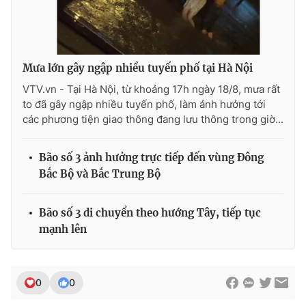
THỜI BÁO VTV
Mưa lớn gây ngập nhiều tuyến phố tại Hà Nội
VTV.vn - Tại Hà Nội, từ khoảng 17h ngày 18/8, mưa rất
to đã gây ngập nhiều tuyến phố, làm ảnh hưởng tới
các phương tiện giao thông đang lưu thông trong giờ...
Theo dõi báo trên
Bão số 3 ảnh hưởng trực tiếp đến vùng Đông
Cơ quan chủ quản:
Đài Truyền hình Việt Nam
Bắc Bộ và Bắc Trung Bộ
Cơ quan báo chí:
Thời báo VTV
Giấy phép hoạt động báo in và báo điện tử số 483/GP-BTTTT
Bão số 3 di chuyển theo hướng Tây, tiếp tục
cấp ngày 29/12/2023
mạnh lên
Tổng Biên tập:
Vũ Thanh Thủy
Phó Tổng Biên tập:
Nguyễn Thị Mỹ Hạnh, Phạm Quốc Thắng,
Nguyễn Trọng Ninh
0
0
Tổng đài VTV:
024.38 355 931 - 024.38 355 932