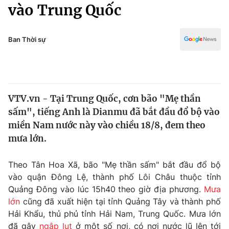
Chính trị
vào Trung Quốc
Truyền hình
Văn hóa - Giải trí
Xã hội
Y tế
Ban Thời sự
Đời sống
Pháp luật
Công nghệ
Giáo dục
Y tế
VTV.vn - Tại Trung Quốc, cơn bão "Mẹ thần
sấm", tiếng Anh là Dianmu đã bắt đầu đổ bộ vào
Thế giới
miền Nam nước này vào chiều 18/8, đem theo
mưa lớn.
Tin tức
Kinh tế
Thế giới đó đây
Theo Tân Hoa Xã, bão "Mẹ thần sấm" bắt đầu đổ bộ
Tài chính
vào quận Đông Lệ, thành phố Lôi Châu thuộc tỉnh
Dữ liệu và đời sống
Câu chuyện quốc tế
Quảng Đông vào lúc 15h40 theo giờ địa phương.
Mưa
Thị trường
lớn
cũng đã xuất hiện tại tỉnh Quảng Tây và thành phố
Truyền hình
Góc doanh nghiệp
Hải Khẩu, thủ phủ tỉnh Hải Nam, Trung Quốc. Mưa lớn
đã gây
ngập lụt
ở một số nơi, có nơi nước lũ lên tới