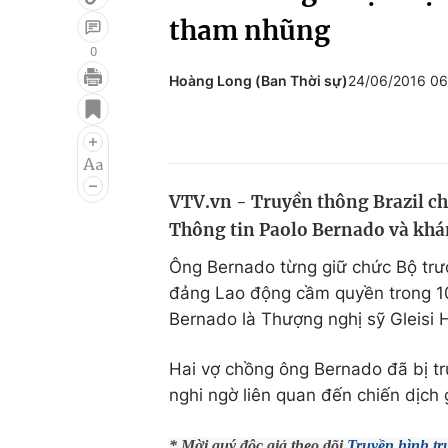
tham nhũng
0
Hoàng Long (Ban Thời sự)
24/06/2016 0
Giải trí
Đời sống
Điện ảnh
Du lịch
Âm nhạc
Làm đẹp
VTV.vn - Truyền thông Brazil cho
Sao
Chất lượng cuộc sốn
Thông tin Paolo Bernado và khám
Ông Bernado từng giữ chức Bộ trưở
đảng Lao động cầm quyền trong 1
Bernado là Thượng nghị sỹ Gleisi 
Hai vợ chồng ông Bernado đã bị tr
nghi ngờ liên quan đến chiến dịch
* Mời quý độc giả theo dõi
Truyền hình tr