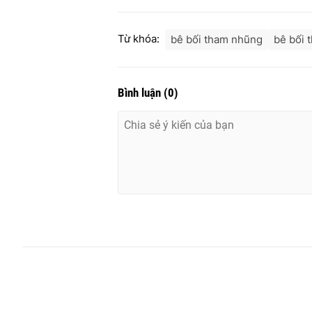
Từ khóa:
bê bối tham nhũng
bê bối 
Bình luận
(
0
)