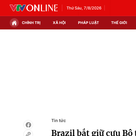
Thứ Sáu, 7/8/2026
CHÍNH TRỊ
XÃ HỘI
PHÁP LUẬT
THẾ GIỚI
Chính trị
Xã hội
Thế giới
Kinh tế
Tin tức
Tài chính
Thế giới đó đây
Thị trường
Câu chuyện quốc tế
Góc doanh nghiệp
Dữ liệu và đời sống
Tin tức
Brazil bắt giữ cựu Bộ