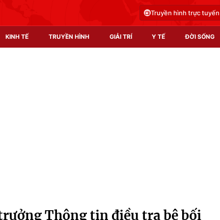
Truyền hình trực tuyến
KINH TẾ
TRUYỀN HÌNH
GIẢI TRÍ
Y TẾ
ĐỜI SỐNG
Pháp luật
Y tế
Truyền hình
Multimedia
Phim VTV
Video
Hậu trường
Shorts video
Nhân vật
Podcast
Khán giả
EMagazine
Giải sao mai
Photo
 trưởng Thông tin điều tra bê bối
Infographic