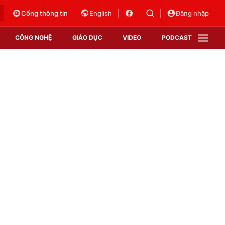
Cổng thông tin
English
Đăng nhập
CÔNG NGHỆ
GIÁO DỤC
VIDEO
PODCAST
VTV Money
VTV Thể thao
VTV Sức khoẻ
Bất động sản
Thị trường 24h
Tấm lòng Việt
Vươn mình bằng AI
VTV4
VTV8
VTV9
Lịch phát sóng
Giao lưu trực tuyến
Sự kiện