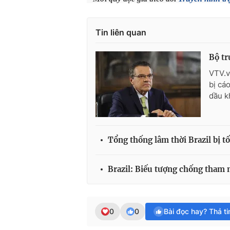
Tin liên quan
Bộ tr
VTV.v
bị cá
dầu k
Tổng thống lâm thời Brazil bị t
Brazil: Biếu tượng chống tham n
0
0
Bài đọc hay? Thả t