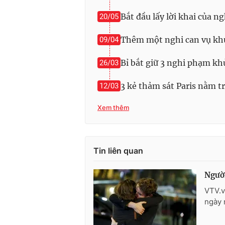
Bắt đầu lấy lời khai của n
20/05
Thêm một nghi can vụ khủn
09/04
Bỉ bắt giữ 3 nghi phạm kh
26/03
3 kẻ thảm sát Paris nằm tr
12/03
Xem thêm
Tin liên quan
Người
VTV.v
ngày 