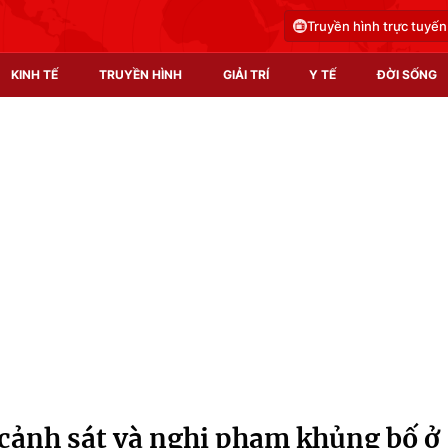
Truyền hình trực tuyến
KINH TẾ
TRUYỀN HÌNH
GIẢI TRÍ
Y TẾ
ĐỜI SỐNG
Pháp luật
Y tế
Truyền hình
Multimedia
Phim VTV
Video
Hậu trường
Shorts video
Nhân vật
Podcast
Khán giả
EMagazine
Giải sao mai
Photo
a cảnh sát và nghi phạm khủng bố ở
Infographic