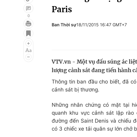
Paris
0
Ban Thời sự
18/11/2015 16:47 GMT+7
Giải trí
Đời sống
Điện ảnh
Du lịch
Âm nhạc
Làm đẹp
VTV.vn - Một vụ đấu súng ác liệt 
Sao
Chất lượng cuộc sốn
lượng cảnh sát đang tiến hành c
Thông tin ban đầu cho biết, đã có
cảnh sát bị thương.
Những nhân chứng có mặt tại hiệ
quanh khu vực cảnh sát lập rào 
đường đến Saint Denis và chiếu đ
có 3 chiếc xe tải quân sự lớn chở b