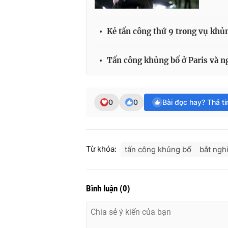
Kẻ tấn công thứ 9 trong vụ khủn
Tấn công khủng bố ở Paris và n
0
0
Bài đọc hay? Thả t
Từ khóa:
tấn công khủng bố
bắt ngh
Bình luận
(
0
)