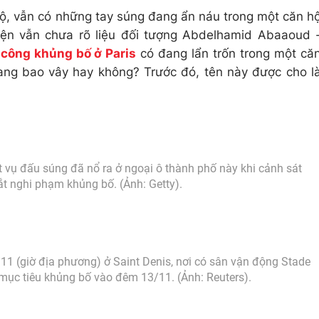
 lộ, vẫn có những tay súng đang ẩn náu trong một căn h
iện vẫn chưa rõ liệu đối tượng Abdelhamid Abaaoud 
 công khủng bố ở Paris
có đang lẩn trốn trong một că
đang bao vây hay không? Trước đó, tên này được cho l
t vụ đấu súng đã nổ ra ở ngoại ô thành phố này khi cảnh sát
t nghi phạm khủng bố. (Ảnh: Getty).
11 (giờ địa phương) ở Saint Denis, nơi có sân vận động Stade
 mục tiêu khủng bố vào đêm 13/11. (Ảnh: Reuters).