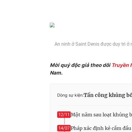
An ninh ở Saint Denis được duy trì ở
Mời quý độc giả theo dõi
Truyền 
Nam.
Tấn công khủng bố
Dòng sự kiện:
Một năm sau loạt khủng bố
12/11
Pháp xác định kẻ cầm đầu 
14/07