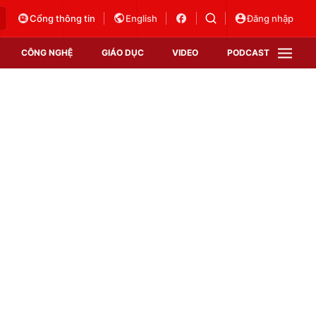
Cổng thông tin
English
Đăng nhập
CÔNG NGHỆ
GIÁO DỤC
VIDEO
PODCAST
VTV Money
VTV Thể thao
VTV Sức khoẻ
Bất động sản
Thị trường 24h
Tấm lòng Việt
Vươn mình bằng AI
VTV4
VTV8
VTV9
Lịch phát sóng
Giao lưu trực tuyến
Sự kiện