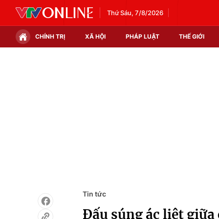
Thứ Sáu, 7/8/2026
CHÍNH TRỊ
XÃ HỘI
PHÁP LUẬT
THẾ GIỚI
Chính trị
Xã hội
Thế giới
Kinh tế
Tin tức
Tài chính
Thế giới đó đây
Thị trường
Câu chuyện quốc tế
Góc doanh nghiệp
Dữ liệu và đời sống
Tin tức
Đấu súng ác liệt giữ