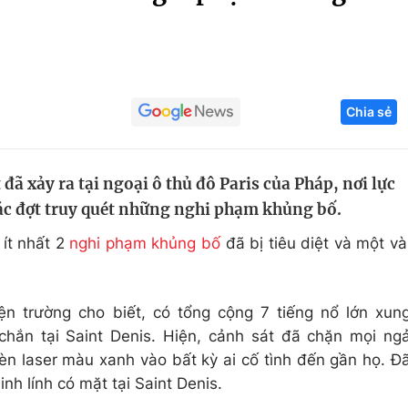
Góc ảnh
Giáo dục
Công nghệ
Chia sẻ
Tuyển sinh
Hitech Công ng
Học trực tuyến
Sản phẩm
đã xảy ra tại ngoại ô thủ đô Paris của Pháp, nơi lực
g
Thị trường
ác đợt truy quét những nghi phạm khủng bố.
Tư vấn
 ít nhất 2
nghi phạm khủng bố
đã bị tiêu diệt và một và
n trường cho biết, có tổng cộng 7 tiếng nổ lớn xun
chắn tại Saint Denis. Hiện, cảnh sát đã chặn mọi ng
èn laser màu xanh vào bất kỳ ai cố tình đến gần họ. Đ
inh lính có mặt tại Saint Denis.