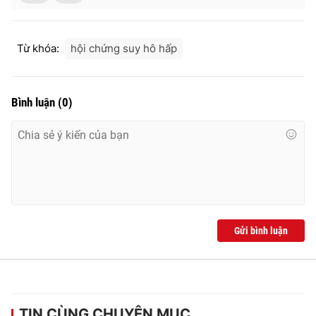
Từ khóa:
hội chứng suy hô hấp
THỜI BÁO VTV
Bình luận
(
0
)
Theo dõi báo trên
Cơ quan chủ quản:
Đài Truyền hình Việt Nam
Cơ quan báo chí:
Thời báo VTV
Giấy phép hoạt động báo in và báo điện tử số 483/GP-BTTTT
cấp ngày 29/12/2023
Gửi bình luận
Tổng Biên tập:
Vũ Thanh Thủy
Phó Tổng Biên tập:
Nguyễn Thị Mỹ Hạnh, Phạm Quốc Thắng,
Nguyễn Trọng Ninh
Tổng đài VTV:
024.38 355 931 - 024.38 355 932
TIN CÙNG CHUYÊN MỤC