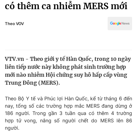
Chính trị
có thêm ca nhiễm MERS mới
Truyền hình
Văn hóa - Giải trí
Xã hội
Y tế
Theo VOV
Đời sống
Pháp luật
Công nghệ
Giáo dục
Y tế
VTV.vn - Theo giới y tế Hàn Quốc, trong 10 ngày
liên tiếp nước này không phát sinh trường hợp
Thế giới
mới nào nhiễm Hội chứng suy hô hấp cấp vùng
Trung Đông (MERS).
Tin tức
Kinh tế
Thế giới đó đây
Theo Bộ Y tế và Phúc lợi Hàn Quốc, kể từ tháng 6 đến
Tài chính
nay, tổng số các trường hợp mắc MERS đang dừng ở
Dữ liệu và đời sống
Câu chuyện quốc tế
186 người. Trong gần 3 tuần qua có thêm 4 trường
Thị trường
hợp tử vong, nâng số người chết do MERS lên 86
Truyền hình
Góc doanh nghiệp
người.