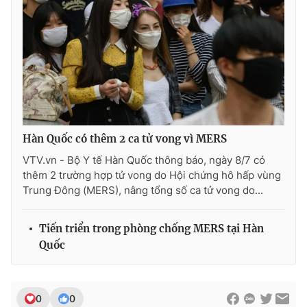
Photo
Infographic
Video
Shorts video
VTV Money
VTV Thể thao
Hàn Quốc có thêm 2 ca tử vong vì MERS
VTV Sức khoẻ
Bất động sản
VTV.vn - Bộ Y tế Hàn Quốc thông báo, ngày 8/7 có
thêm 2 trường hợp tử vong do Hội chứng hô hấp vùng
Thị trường 24h
Tấm lòng Việt
Trung Đông (MERS), nâng tổng số ca tử vong do...
VTV4
Vươn mình bằng AI
Tiến triển trong phòng chống MERS tại Hàn
Quốc
VTV9
VTV8
0
0
Liên hệ tòa soạn
English