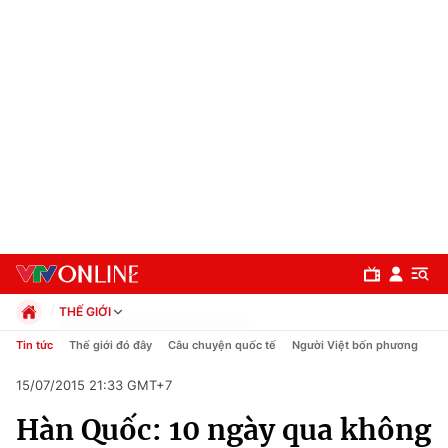
THẾ GIỚI
Chính trị
Tin tức
Thế giới đó đây
Câu chuyện quốc tế
Người Việt bốn phương
Xã hội
15/07/2015 21:33 GMT+7
Pháp luật
Chuyên mục
Kinh tế
Hàn Quốc: 10 ngày qua không
Thể thao