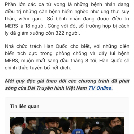
Phim VTV
Phần lớn các ca tử vong là những bệnh nhân đang
Giải trí
điều trị những căn bệnh hiểm nghèo như ung thư, suy
Hậu trường
thận, viêm gan... Số bệnh nhân đang được điều trị
Điện ảnh
Đời sống
Nhân vật
MERS là 18 người. Cùng với đó, số trường hợp bị cách
Âm nhạc
ly đã giảm xuống còn 322 người.
Du lịch
Khán giả
Giáo dục
Sao
Nhà chức trách Hàn Quốc cho biết, với những diễn
Làm đẹp
Giải sao mai
biến tích cực trong phòng chống và đẩy lui bệnh
Tuyển sinh
Công nghệ
Chất lượng cuộc sống
MERS, muộn nhất sang đầu tháng 8 tới, Hàn Quốc sẽ
Học trực tuyến
chính thức tuyên bố hết dịch.
Hitech Công nghệ tương lai
Giao lưu trực tuyến
Mời quý độc giả theo dõi các chương trình đã phát
Sản phẩm
sóng của Đài Truyền hình Việt Nam
TV Online.
Lịch phát sóng
Thị trường
Tin liên quan
Tư vấn
Chuyên mục khác
Emagazine
Podcast