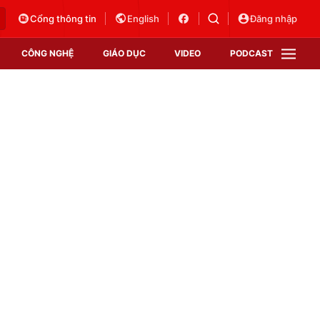
Cổng thông tin
English
Đăng nhập
CÔNG NGHỆ
GIÁO DỤC
VIDEO
PODCAST
VTV Money
VTV Thể thao
VTV Sức khoẻ
Bất động sản
Thị trường 24h
Tấm lòng Việt
Vươn mình bằng AI
VTV4
VTV8
VTV9
Lịch phát sóng
Giao lưu trực tuyến
Sự kiện