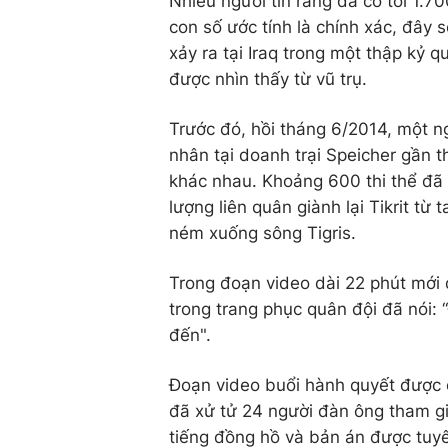
Nhiều người tin rằng đã có tới 1.7
con số ước tính là chính xác, đây 
xảy ra tại Iraq trong một thập kỷ 
được nhìn thấy từ vũ trụ.
Trước đó, hồi tháng 6/2014, một n
nhân tại doanh trại Speicher gần t
khác nhau. Khoảng 600 thi thể đã 
lượng liên quân giành lại Tikrit từ
ném xuống sông Tigris.
Trong đoạn video dài 22 phút mới 
trong trang phục quân đội đã nói: “
đến".
Đoạn video buổi hành quyết được 
đã xử tử 24 người đàn ông tham gia
tiếng đồng hồ và bản án được tuy