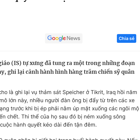
Góc ảnh
Giáo dục
Công nghệ
Chia sẻ
Tuyển sinh
Hitech Công ng
Học trực tuyến
Sản phẩm
iáo (IS) tự xưng ​đã tung ra một trong những đoạn
g
Thị trường
ay, ghi lại cảnh hành hình hàng trăm chiến s​ỹ quân
Tư vấn
o là ghi lại vụ thảm sát Speicher ở Tikrit, Iraq hồi năm
mô lớn này, nhiều người đàn ông bị đẩy từ trên các xe
mạng trước khi bị ép phải nằm úp mặt xuống các ngôi mộ
ến chết. Thi thể của họ sau đó bị ném xuống sông
ỗi cuộc hành quyết kéo dài đến tận đêm.