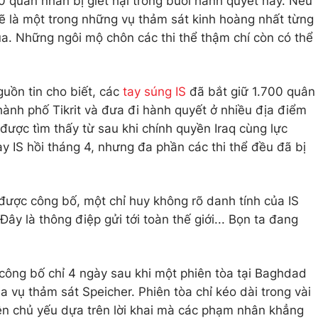
00 quân nhân bị giết hại trong buổi hành quyết này. Nếu
sẽ là một trong những vụ thảm sát kinh hoàng nhất từng
qua. Những ngôi mộ chôn các thi thể thậm chí còn có thể
guồn tin cho biết, các
tay súng IS
đã bắt giữ 1.700 quân
hành phố Tikrit và đưa đi hành quyết ở nhiều địa điểm
được tìm thấy từ sau khi chính quyền Iraq cùng lực
 tay IS hồi tháng 4, nhưng đa phần các thi thể đều đã bị
được công bố, một chỉ huy không rõ danh tính của IS
Đây là thông điệp gửi tới toàn thế giới... Bọn ta đang
công bố chỉ 4 ngày sau khi một phiên tòa tại Baghdad
 vụ thảm sát Speicher. Phiên tòa chỉ kéo dài trong vài
ên chủ yếu dựa trên lời khai mà các phạm nhân khẳng