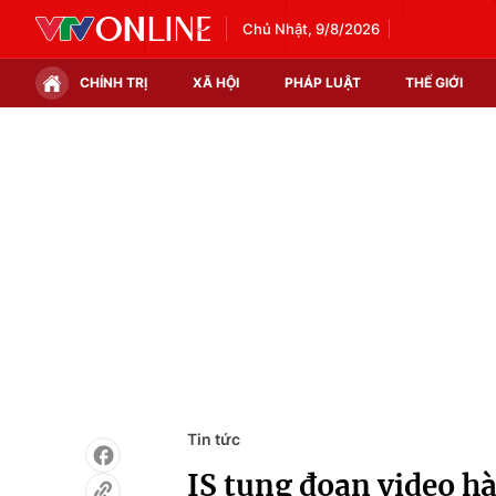
Chủ Nhật, 9/8/2026
CHÍNH TRỊ
XÃ HỘI
PHÁP LUẬT
THẾ GIỚI
Chính trị
Xã hội
Thế giới
Kinh tế
Tin tức
Tài chính
Thế giới đó đây
Thị trường
Câu chuyện quốc tế
Góc doanh nghiệp
Dữ liệu và đời sống
Tin tức
IS tung đoạn video hà