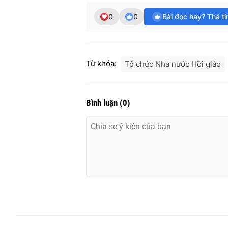
0
0
Bài đọc hay? Thả t
Từ khóa:
Tổ chức Nhà nước Hồi giáo
Bình luận
(
0
)