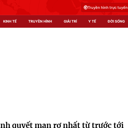
Truyền hình trực tuyến
KINH TẾ
TRUYỀN HÌNH
GIẢI TRÍ
Y TẾ
ĐỜI SỐNG
Pháp luật
Y tế
Truyền hình
Multimedia
Phim VTV
Video
Hậu trường
Shorts video
Nhân vật
Podcast
Khán giả
EMagazine
Giải sao mai
Photo
nh quyết man rợ nhất từ trước tới
Infographic