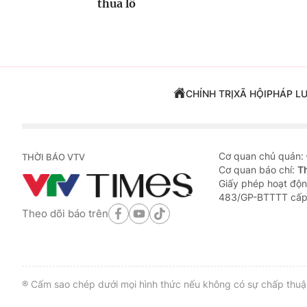
thua lỗ
CHÍNH TRỊ
XÃ HỘI
PHÁP L
Cơ quan chủ quản:
THỜI BÁO VTV
Cơ quan báo chí:
T
Giấy phép hoạt độn
483/GP-BTTTT cấp
Theo dõi báo trên
® Cấm sao chép dưới mọi hình thức nếu không có sự chấp thuận 