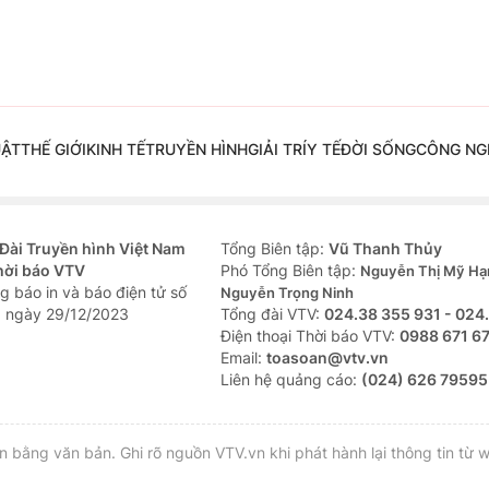
UẬT
THẾ GIỚI
KINH TẾ
TRUYỀN HÌNH
GIẢI TRÍ
Y TẾ
ĐỜI SỐNG
CÔNG NG
Đài Truyền hình Việt Nam
Tổng Biên tập:
Vũ Thanh Thủy
hời báo VTV
Phó Tổng Biên tập:
Nguyễn Thị Mỹ Hạ
g báo in và báo điện tử số
Nguyễn Trọng Ninh
 ngày 29/12/2023
Tổng đài VTV:
024.38 355 931 - 024
Ðiện thoại Thời báo VTV:
0988 671 6
Email:
toasoan@vtv.vn
Liên hệ quảng cáo:
(024) 626 79595
bằng văn bản. Ghi rõ nguồn VTV.vn khi phát hành lại thông tin từ w