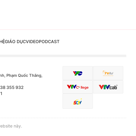
HỆ
GIÁO DỤC
VIDEO
PODCAST
nh, Phạm Quốc Thắng,
.38 355 932
71
ebsite này.