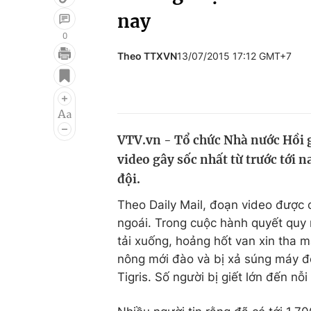
nay
0
Theo TTXVN
13/07/2015 17:12 GMT+7
Giải trí
Đời sống
Điện ảnh
Du lịch
Âm nhạc
Làm đẹp
VTV.vn - Tổ chức Nhà nước Hồi g
Sao
Chất lượng cuộc sốn
video gây sốc nhất từ trước tới n
đội.
Theo Daily Mail, đoạn video được ch
ngoái. Trong cuộc hành quyết quy 
tải xuống, hoảng hốt van xin tha 
nông mới đào và bị xả súng máy đ
Tigris. Số người bị giết lớn đến n