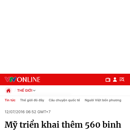
THẾ GIỚI
Chính trị
Tin tức
Thế giới đó đây
Câu chuyện quốc tế
Người Việt bốn phương
Xã hội
12/07/2016 06:52 GMT+7
Pháp luật
Chuyên mục
Kinh tế
Mỹ triển khai thêm 560 binh
Thể thao