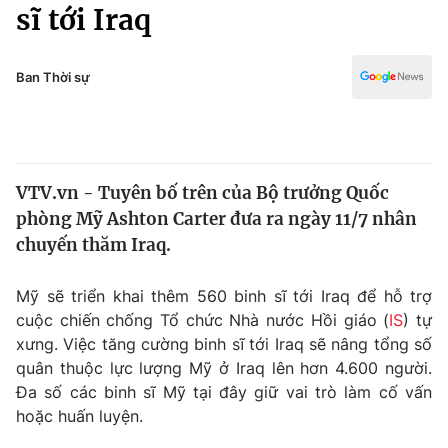
Chính trị
sĩ tới Iraq
Truyền hình
Văn hóa - Giải trí
Xã hội
Y tế
Ban Thời sự
Đời sống
Pháp luật
Công nghệ
Giáo dục
Y tế
VTV.vn - Tuyên bố trên của Bộ trưởng Quốc
phòng Mỹ Ashton Carter đưa ra ngày 11/7 nhân
Thế giới
chuyến thăm Iraq.
Tin tức
Kinh tế
Mỹ sẽ triển khai thêm 560 binh sĩ tới Iraq để hỗ trợ
Thế giới đó đây
cuộc chiến chống Tổ chức Nhà nước Hồi giáo (
IS
) tự
Tài chính
xưng. Việc tăng cường binh sĩ tới Iraq sẽ nâng tổng số
Dữ liệu và đời sống
Câu chuyện quốc tế
quân thuộc lực lượng Mỹ ở Iraq lên hơn 4.600 người.
Thị trường
Đa số các binh sĩ Mỹ tại đây giữ vai trò làm cố vấn
Truyền hình
hoặc huấn luyện.
Góc doanh nghiệp