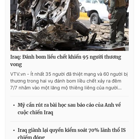
THỜI BÁO VTV
Iraq: Đánh bom liều chết khiến 95 người thương
Theo dõi báo trên
vong
VTV.vn - Ít nhất 35 người đã thiệt mạng và 60 người bị
Cơ quan chủ quản:
Đài Truyền hình Việt Nam
thương trong hai vụ đánh bom liều chết xảy ra đêm
Cơ quan báo chí:
Thời báo VTV
7/7 nhằm vào một lăng mộ thiêng liêng của người...
Giấy phép hoạt động báo in và báo điện tử số 483/GP-BTTTT
cấp ngày 29/12/2023
Mỹ cần rút ra bài học sau báo cáo của Anh về
Tổng Biên tập:
Vũ Thanh Thủy
cuộc chiến Iraq
Phó Tổng Biên tập:
Nguyễn Thị Mỹ Hạnh, Phạm Quốc Thắng,
Nguyễn Trọng Ninh
Iraq giành lại quyền kiểm soát 70% lãnh thổ IS
Tổng đài VTV:
024.38 355 931 - 024.38 355 932
chiếm đóng