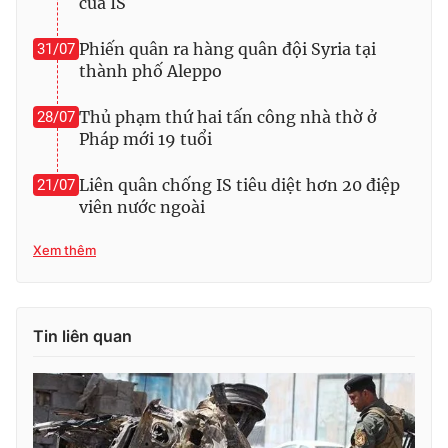
của IS
Photo
Infographic
Phiến quân ra hàng quân đội Syria tại
31/07
thành phố Aleppo
Video
Shorts video
Thủ phạm thứ hai tấn công nhà thờ ở
28/07
Pháp mới 19 tuổi
VTV Money
VTV Thể thao
Liên quân chống IS tiêu diệt hơn 20 điệp
21/07
VTV Sức khoẻ
Bất động sản
viên nước ngoài
Xem thêm
Thị trường 24h
Tấm lòng Việt
VTV4
Vươn mình bằng AI
Tin liên quan
VTV9
VTV8
Liên hệ tòa soạn
English