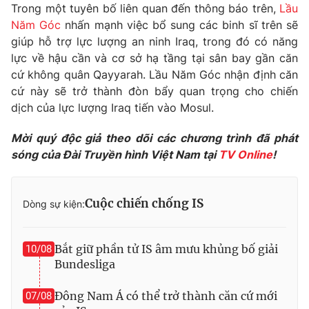
Phim VTV
Trong một tuyên bố liên quan đến thông báo trên,
Lầu
Giải trí
Năm Góc
nhấn mạnh việc bổ sung các binh sĩ trên sẽ
Hậu trường
giúp hỗ trợ lực lượng an ninh Iraq, trong đó có năng
Điện ảnh
Đời sống
lực về hậu cần và cơ sở hạ tầng tại sân bay gần căn
Nhân vật
Âm nhạc
cứ không quân Qayyarah. Lầu Năm Góc nhận định căn
Du lịch
Khán giả
cứ này sẽ trở thành đòn bẩy quan trọng cho chiến
Giáo dục
Sao
dịch của lực lượng Iraq tiến vào Mosul.
Làm đẹp
Giải sao mai
Tuyển sinh
Công nghệ
Mời quý độc giả theo dõi các chương trình đã phát
Chất lượng cuộc sống
Học trực tuyến
sóng của Đài Truyền hình Việt Nam tại
TV Online
!
Hitech Công nghệ tương lai
Giao lưu trực tuyến
Sản phẩm
Cuộc chiến chống IS
Dòng sự kiện:
Lịch phát sóng
Thị trường
Tư vấn
Bắt giữ phần tử IS âm mưu khủng bố giải
10/08
Bundesliga
Chuyên mục khác
Emagazine
Podcast
Đông Nam Á có thể trở thành căn cứ mới
07/08