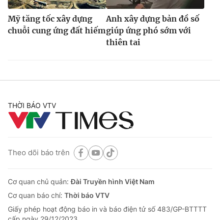
Mỹ tăng tốc xây dựng
Anh xây dựng bản đồ số
chuỗi cung ứng đất hiếm
giúp ứng phó sớm với
thiên tai
THỜI BÁO VTV
Theo dõi báo trên
Cơ quan chủ quản:
Đài Truyền hình Việt Nam
Cơ quan báo chí:
Thời báo VTV
Giấy phép hoạt động báo in và báo điện tử số 483/GP-BTTTT
cấp ngày 29/12/2023