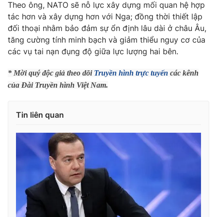
Phim VTV
Theo ông, NATO sẽ nỗ lực xây dựng mối quan hệ hợp
Giải trí
tác hơn và xây dựng hơn với Nga; đồng thời thiết lập
Hậu trường
đối thoại nhằm bảo đảm sự ổn định lâu dài ở châu Âu,
Điện ảnh
Đời sống
tăng cường tính minh bạch và giảm thiểu nguy cơ của
Nhân vật
Âm nhạc
các vụ tai nạn đụng độ giữa lực lượng hai bên.
Du lịch
Khán giả
Giáo dục
Sao
* Mời quý độc giả theo dõi
Truyền hình trực tuyến
các kênh
Làm đẹp
Giải sao mai
của Đài Truyền hình Việt Nam.
Tuyển sinh
Công nghệ
Chất lượng cuộc sống
Học trực tuyến
Hitech Công nghệ tương lai
Tin liên quan
Giao lưu trực tuyến
Sản phẩm
Lịch phát sóng
Thị trường
Tư vấn
Chuyên mục khác
Emagazine
Podcast