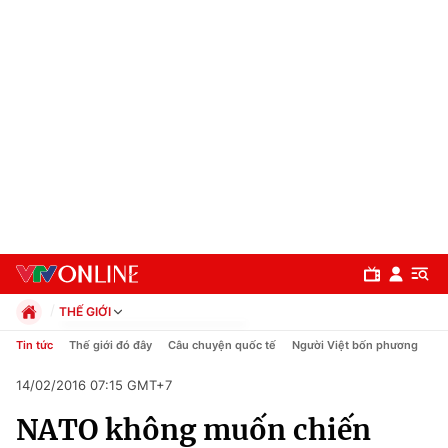
THẾ GIỚI
Chính trị
Tin tức
Thế giới đó đây
Câu chuyện quốc tế
Người Việt bốn phương
Xã hội
14/02/2016 07:15 GMT+7
Pháp luật
Chuyên mục
Kinh tế
NATO không muốn chiến
Thể thao