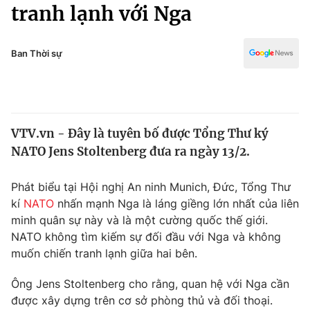
Chính trị
tranh lạnh với Nga
Truyền hình
Văn hóa - Giải trí
Xã hội
Y tế
Ban Thời sự
Đời sống
Pháp luật
Công nghệ
Giáo dục
Y tế
VTV.vn - Đây là tuyên bố được Tổng Thư ký
NATO Jens Stoltenberg đưa ra ngày 13/2.
Thế giới
Phát biểu tại Hội nghị An ninh Munich, Đức, Tổng Thư
Tin tức
kí
NATO
nhấn mạnh Nga là láng giềng lớn nhất của liên
Kinh tế
minh quân sự này và là một cường quốc thế giới.
Thế giới đó đây
Tài chính
NATO không tìm kiếm sự đối đầu với Nga và không
Dữ liệu và đời sống
Câu chuyện quốc tế
muốn chiến tranh lạnh giữa hai bên.
Thị trường
Ông Jens Stoltenberg cho rằng, quan hệ với Nga cần
Truyền hình
Góc doanh nghiệp
được xây dựng trên cơ sở phòng thủ và đối thoại.