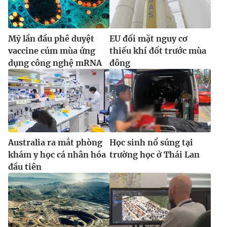
Ðiện thoại Thời báo VTV:
024.66 897 897
Email:
toasoan@vtv.vn
Liên hệ quảng cáo:
024-7300.7108
Mỹ lần đầu phê duyệt
EU đối mặt nguy cơ
vaccine cúm mùa ứng
thiếu khí đốt trước mùa
dụng công nghệ mRNA
đông
Australia ra mắt phòng
Học sinh nổ súng tại
khám y học cá nhân hóa
trường học ở Thái Lan
đầu tiên
® Cấm sao chép dưới mọi hình thức nếu không có sự chấp
thuận bằng văn bản. Ghi rõ nguồn VTV.vn khi phát hành lại
thông tin từ website này.